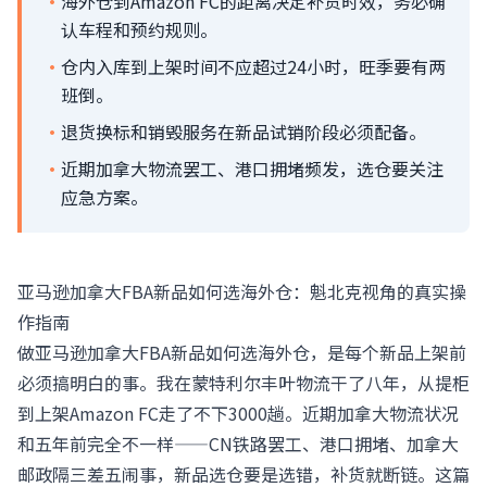
·
海外仓到Amazon FC的距离决定补货时效，务必确
认车程和预约规则。
·
仓内入库到上架时间不应超过24小时，旺季要有两
班倒。
·
退货换标和销毁服务在新品试销阶段必须配备。
·
近期加拿大物流罢工、港口拥堵频发，选仓要关注
应急方案。
亚马逊加拿大FBA新品如何选海外仓：魁北克视角的真实操
作指南
做亚马逊加拿大FBA新品如何选海外仓，是每个新品上架前
必须搞明白的事。我在蒙特利尔丰叶物流干了八年，从提柜
到上架Amazon FC走了不下3000趟。近期加拿大物流状况
和五年前完全不一样——CN铁路罢工、港口拥堵、加拿大
邮政隔三差五闹事，新品选仓要是选错，补货就断链。这篇