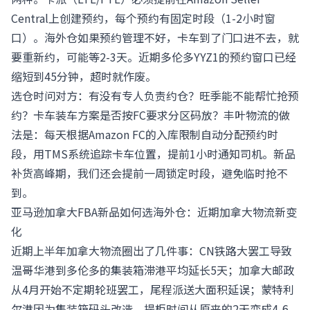
Central上创建预约，每个预约有固定时段（1-2小时窗
口）。海外仓如果预约管理不好，卡车到了门口进不去，就
要重新约，可能等2-3天。近期多伦多YYZ1的预约窗口已经
缩短到45分钟，超时就作废。
选仓时问对方：有没有专人负责约仓？旺季能不能帮忙抢预
约？卡车装车方案是否按FC要求分区码放？丰叶物流的做
法是：每天根据Amazon FC的入库限制自动分配预约时
段，用TMS系统追踪卡车位置，提前1小时通知司机。新品
补货高峰期，我们还会提前一周锁定时段，避免临时抢不
到。
亚马逊加拿大FBA新品如何选海外仓：近期加拿大物流新变
化
近期上半年加拿大物流圈出了几件事：CN铁路大罢工导致
温哥华港到多伦多的集装箱滞港平均延长5天；加拿大邮政
从4月开始不定期轮班罢工，尾程派送大面积延误；蒙特利
尔港因为集装箱码头改造，提柜时间从原来的2天变成4-6