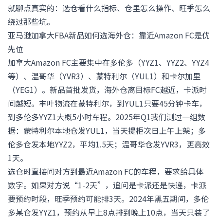
就聊点真实的：选仓看什么指标、仓里怎么操作、旺季怎么
绕过那些坑。
亚马逊加拿大FBA新品如何选海外仓：靠近Amazon FC是优
先位
加拿大Amazon FC主要集中在多伦多（YYZ1、YYZ2、YYZ4
等）、温哥华（YVR3）、蒙特利尔（YUL1）和卡尔加里
（YEG1）。新品首批发货，海外仓离目标FC越近，卡派时
间越短。丰叶物流在蒙特利尔，到YUL1只要45分钟卡车，
到多伦多YYZ1大概5小时车程。2025年Q1我们测过一组数
据：蒙特利尔本地仓发YUL1，当天提柜次日上午上架；多
伦多仓发本地YYZ2，平均1.5天；温哥华仓发YVR3，更高效
1天。
选仓时直接问对方到最近Amazon FC的车程，要求给具体
数字。如果对方说“1-2天”，追问是卡派还是快递，卡派
要预约时段，旺季预约可能排3天。2024年黑五期间，多伦
多某仓发YYZ1，预约从早上8点排到晚上10点，当天只装了