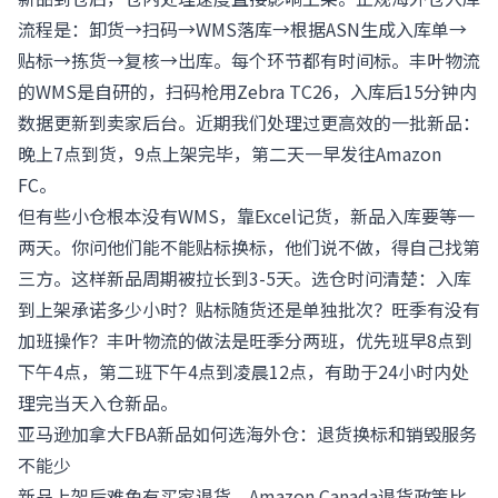
流程是：卸货→扫码→WMS落库→根据ASN生成入库单→
贴标→拣货→复核→出库。每个环节都有时间标。丰叶物流
的WMS是自研的，扫码枪用Zebra TC26，入库后15分钟内
数据更新到卖家后台。近期我们处理过更高效的一批新品：
晚上7点到货，9点上架完毕，第二天一早发往Amazon
FC。
但有些小仓根本没有WMS，靠Excel记货，新品入库要等一
两天。你问他们能不能贴标换标，他们说不做，得自己找第
三方。这样新品周期被拉长到3-5天。选仓时问清楚：入库
到上架承诺多少小时？贴标随货还是单独批次？旺季有没有
加班操作？丰叶物流的做法是旺季分两班，优先班早8点到
下午4点，第二班下午4点到凌晨12点，有助于24小时内处
理完当天入仓新品。
亚马逊加拿大FBA新品如何选海外仓：退货换标和销毁服务
不能少
新品上架后难免有买家退货。Amazon Canada退货政策比