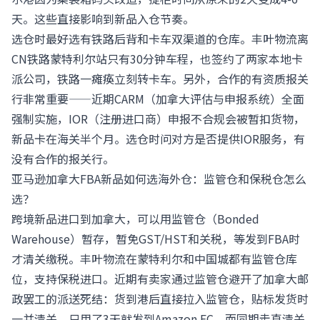
天。这些直接影响到新品入仓节奏。
选仓时最好选有铁路后背和卡车双渠道的仓库。丰叶物流离
CN铁路蒙特利尔站只有30分钟车程，也签约了两家本地卡
派公司，铁路一瘫痪立刻转卡车。另外，合作的有资质报关
行非常重要——近期CARM（加拿大评估与申报系统）全面
强制实施，IOR（注册进口商）申报不合规会被暂扣货物，
新品卡在海关半个月。选仓时问对方是否提供IOR服务，有
没有合作的报关行。
亚马逊加拿大FBA新品如何选海外仓：监管仓和保税仓怎么
选？
跨境新品进口到加拿大，可以用监管仓（Bonded
Warehouse）暂存，暂免GST/HST和关税，等发到FBA时
才清关缴税。丰叶物流在蒙特利尔和中国城都有监管仓库
位，支持保税进口。近期有卖家通过监管仓避开了加拿大邮
政罢工的派送死结：货到港后直接拉入监管仓，贴标发货时
一并清关，只用了3天就发到Amazon FC，而同期走直清关