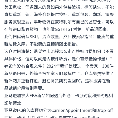
美国宽松，但退回来的货如果外包装破损、标签缺失，不能
直接重新上架。海外仓能提供换标、重新包装、翻新、销毁
服务就很重要。丰叶物流在蒙特利尔有自己的监管仓，可以
存放进口监管货物，也能做GST/HST暂免。新品退回来，
我们扫码确认SKU，清点数量，然后按卖家指令：能卖的重
新贴标入库，不能卖的直接销毁出报告。
选仓时问清楚：退货抽卡流程怎么走？换标收费如何（不写
具体价格，但可以问是否按件收费，是否有最低操作量）？
销毁有没有合规文件？2024年我们处理过一个卖家，300件
新品退回来，外箱全被加拿大邮政摔烂了，仓库免费提供了
新外箱并重新打包，赶在补货期前发回FC。这种服务在新
品试销阶段特别重要。
亚马逊加拿大FBA新品如何选海外仓：卡派时段和预约规则
影响绩效
亚马逊FC的入库预约分为Carrier Appointment和Drop-off
两种。卡派（LTL/FTL）必须提前在Amazon Seller