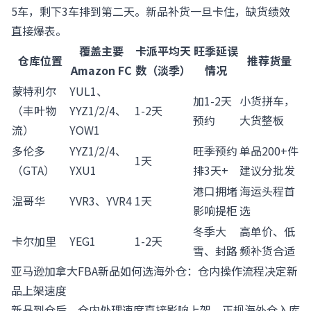
5车，剩下3车排到第二天。新品补货一旦卡住，缺货绩效
直接爆表。
覆盖主要
卡派平均天
旺季延误
仓库位置
推荐货量
Amazon FC
数（淡季）
情况
蒙特利尔
YUL1、
加1-2天
小货拼车，
（丰叶物
YYZ1/2/4、
1-2天
预约
大货整板
流）
YOW1
多伦多
YYZ1/2/4、
旺季预约
单品200+件
1天
（GTA）
YXU1
排3天+
建议分批发
港口拥堵
海运头程首
温哥华
YVR3、YVR4
1天
影响提柜
选
冬季大
高单价、低
卡尔加里
YEG1
1-2天
雪、封路
频补货合适
亚马逊加拿大FBA新品如何选海外仓：仓内操作流程决定新
品上架速度
新品到仓后，仓内处理速度直接影响上架。正规海外仓入库