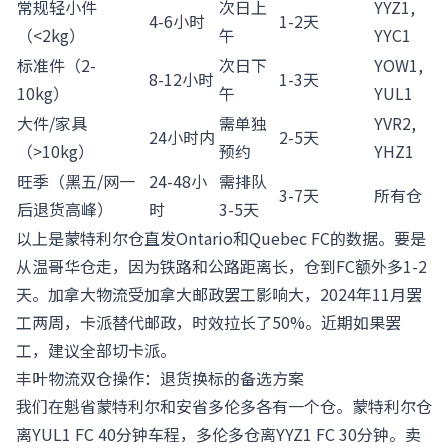
常规轻小件
次日上
YYZ1,
4-6小时
1-2天
（<2kg）
午
YYC1
标准件（2-
次日下
YOW1,
8-12小时
1-3天
10kg）
午
YUL1
大件/家具
需单独
YVR2,
24小时内
2-5天
（>10kg）
预约
YHZ1
旺季（黑五/网一
24-48小
需排队
3-7天
所有仓
后退货高峰）
时
3-5天
以上是蒙特利尔仓直发Ontario和Quebec FC的数据。要是
从温哥华仓走，因为铁路和公路距离长，仓到FC额外多1-2
天。加拿大物流受
加拿大邮政
罢工影响大，2024年11月罢
工两周，卡派替代邮政，时效拉长了50%。近期如果罢
工，建议全部切卡派。
丰叶物流双仓操作：退货换标的备选方案
我们在魁省蒙特利尔和安省多伦多各有一个仓。蒙特利尔仓
离YUL1 FC 40分钟车程，多伦多仓离YYZ1 FC 30分钟。卖