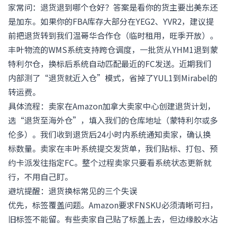
家常问：退货退到哪个仓好？答案是看你的货主要出美东还
是加东。如果你的FBA库存大部分在YEG2、YVR2，建议提
前把退货转到我们温哥华合作仓（临时租用，旺季开放）。
丰叶物流的WMS系统支持跨仓调度，一批货从YHM1退到蒙
特利尔仓，换标后系统自动匹配最近的FC发送。近期我们
内部测了“退货就近入仓”模式，省掉了YUL1到Mirabel的
转运费。
具体流程：卖家在
Amazon加拿大卖家中心
创建退货计划，
选“退货至海外仓”，填入我们的仓库地址（蒙特利尔或多
伦多）。我们收到退货后24小时内系统通知卖家，确认换
标数量。卖家在丰叶系统提交发货单，我们贴标、打包、预
约卡派发往指定FC。整个过程卖家只要看系统状态更新就
行，不用自己盯。
避坑提醒：退货换标常见的三个失误
优先，标签覆盖问题。Amazon要求FNSKU必须清晰可扫，
旧标签不能留。有些卖家自己贴了标盖上去，但边缘胶水沾