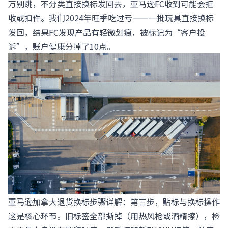
万别跳，不分类直接换标发回去，亚马逊FC收到可能会拒
收或扣件。我们2024年旺季吃过亏——一批玩具直接换标
发回，结果FC发现产品有轻微划痕，被标记为“客户投
诉”，账户健康分掉了10点。
亚马逊加拿大退货换标步骤详解：第三步，贴标与换标操作
这是核心环节。旧标签全部撕掉（用热风枪或酒精擦），检