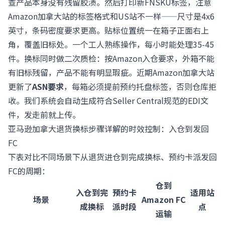
查产品本身没有残留胶渍。然后打印新FNSKU标签，注意
Amazon加拿大站的标签格式和US站不一样——尺寸是4x6
英寸，条码密度要求更高。贴标位置统一在箱子正面右上
角，覆盖旧标处。一个工人熟练操作，每小时能处理35-45
件。换标同时做二次质检：按Amazon入仓要求，外箱不能
有旧标残留，产品不能有明显瑕疵。近期Amazon加拿大站
更新了
ASN要求
，每箱必须提前预约托盘标签，否则仓库拒
收。我们系统会自动生成符合
Seller Central
规范的EDI文
件，发走前就上传。
亚马逊加拿大退货换标步骤详解的时效控制：入仓到发回
FC
下表对比不同场景下从退货进仓到完成换标、预约卡派发回
FC的周期：
仓到
入仓到完
预约卡
适用站
场景
Amazon FC
成换标
派时段
点
运输