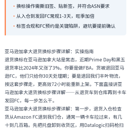
·
换标操作需撕旧签、贴新签，并符合ASN要求
·
从入仓到发回FC常规1-3天，旺季加倍
·
标签合规和FC预约是关键陷阱，避坑要提前确认
亚马逊加拿大退货换标步骤详解：实操指南
退货换标在亚马逊加拿大站是常态，近期Prime Day和黑五
退货率比2024年又涨了3%。你要是做FBA，货被退回亚马
逊FC，他们只给你30天处理期；要是退回我们丰叶物流，
按这套步骤走，更高效72小时能重新上架。下面直接讲亚
马逊加拿大退货换标步骤详解——从退货车到仓库再到卡车
发回FC，每一步怎么干。
亚马逊加拿大退货换标步骤详解：第一步，退货入仓检查
货从Amazon FC退到我们仓，通常一辆卡车拉过来，有几
十到几百箱。先把托盘卸到收货区，用Datalogic扫码枪扫