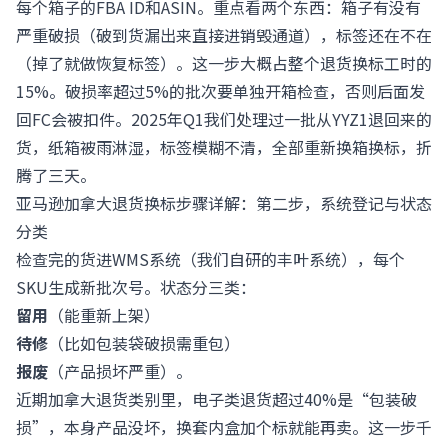
每个箱子的FBA ID和ASIN。重点看两个东西：箱子有没有
严重破损（破到货漏出来直接进销毁通道），标签还在不在
（掉了就做恢复标签）。这一步大概占整个退货换标工时的
15%。破损率超过5%的批次要单独开箱检查，否则后面发
回FC会被扣件。2025年Q1我们处理过一批从YYZ1退回来的
货，纸箱被雨淋湿，标签模糊不清，全部重新换箱换标，折
腾了三天。
亚马逊加拿大退货换标步骤详解：第二步，系统登记与状态
分类
检查完的货进WMS系统（我们自研的丰叶系统），每个
SKU生成新批次号。状态分三类：
留用
（能重新上架）
待修
（比如包装袋破损需重包）
报废
（产品损坏严重）。
近期加拿大退货类别里，电子类退货超过40%是“包装破
损”，本身产品没坏，换套内盒加个标就能再卖。这一步千