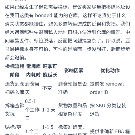
如果已经发生了退货需要换标，建议卖家尽量把移除地址设
在我们这类有 bonded 能力的仓库，这样不论货处于什么
清关状态都能接住，避免多道转运造成的延误和货损。我们
经常遇到那种先退到私人地址再想办法运到仓库的情况，中
间容易丢件、标签脱落，反而把问题搞复杂了。所以说，亚
马逊换标本身不可怕，可怕的是前面一步没想好，后面步步
都会跑偏。
换标流程
常规库
旺季可
影响因素
优化动作
阶段
内耗时
能延长
退货到仓
到仓当
到仓预报是否
提前发 removal
不变
扫码入库
天
准确
order ID
0.5-1
拆箱查验
货物数量和品
按 SKU 分类包装
个工作
1-2 天
货况
相复杂程度
退货
日
贴标/更
1-1.5
标签准确度、
1 个工
提供准确新 FBA 箱