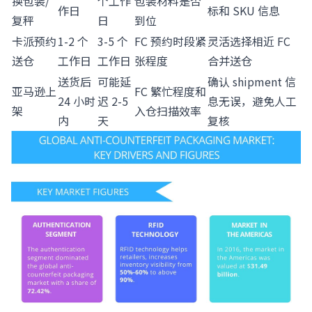
换包装/
个工作
包装材料是否
作日
标和 SKU 信息
复秤
日
到位
卡派预约
1-2 个
3-5 个
FC 预约时段紧
灵活选择相近 FC
送仓
工作日
工作日
张程度
合并送仓
送货后
可能延
确认 shipment 信
亚马逊上
FC 繁忙程度和
24 小时
迟 2-5
息无误，避免人工
架
入仓扫描效率
内
天
复核