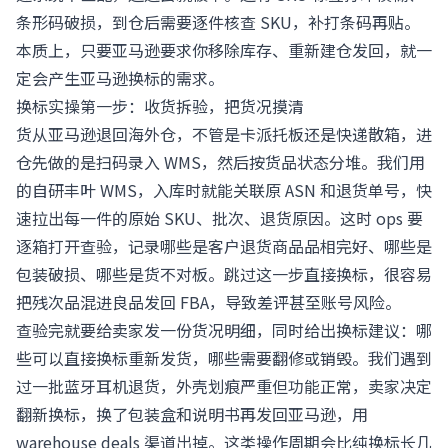
条形码破损，到仓后需要逐件核查 SKU，补打条码再贴。
本质上，只要亚马逊要求你移除库存、重新建仓发回，就一
定会产生亚马逊换标的需求。
换标实操第一步：收货拆验，把货况摸清
货从亚马逊退回海外仓，不管是卡派托板还是快递散箱，进
仓先做的是扫码录入 WMS，然后按货品状态分堆。我们用
的自研丰叶 WMS，入库时就能关联原 ASN 和退货单号，快
速拉出每一件的原始 SKU、批次、退货原因。这时 ops 要
逐箱打开查验，记录哪些是客户退货商品品相完好、哪些是
包装破损、哪些是货不对板。跳过这一步直接换标，很容易
把残次品混进良品发回 FBA，导致差评甚至账号风险。
查验完就要给卖家发一份货况明细，同时给出换标建议：哪
些可以直接换标重新发货，哪些需要翻修或销毁。我们遇到
过一批蓝牙耳机退货，外壳划痕严重但功能正常，卖家决定
翻新换标，换了包装盒和说明书再发回亚马逊，用
warehouse deals 渠道出掉。这类操作周期会比纯换标长几