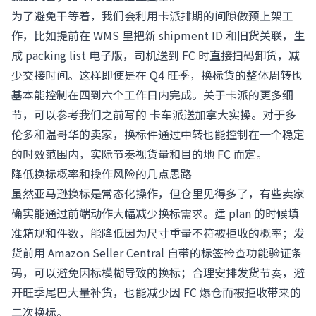
为了避免干等着，我们会利用卡派排期的间隙做预上架工
作，比如提前在 WMS 里把新 shipment ID 和旧货关联，生
成 packing list 电子版，司机送到 FC 时直接扫码卸货，减
少交接时间。这样即使是在 Q4 旺季，换标货的整体周转也
基本能控制在四到六个工作日内完成。关于卡派的更多细
节，可以参考我们之前写的
卡车派送加拿大实操
。对于多
伦多和温哥华的卖家，换标件通过中转也能控制在一个稳定
的时效范围内，实际节奏视货量和目的地 FC 而定。
降低换标概率和操作风险的几点思路
虽然亚马逊换标是常态化操作，但仓里见得多了，有些卖家
确实能通过前端动作大幅减少换标需求。建 plan 的时候填
准箱规和件数，能降低因为尺寸重量不符被拒收的概率；发
货前用
Amazon Seller Central
自带的标签检查功能验证条
码，可以避免因标模糊导致的换标；合理安排发货节奏，避
开旺季尾巴大量补货，也能减少因 FC 爆仓而被拒收带来的
二次换标。