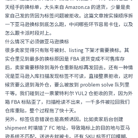
天经手的换标单，大头来自 Amazon.ca 的退货，少量是卖
家自己发的货因为标签问题被拒收。这篇文章按实操顺序拆
一下亚马逊换标到底怎么跑，中间哪些环节容易卡住，以及
怎么跟卡派时段对上。
什么情况下必须做亚马逊换标
很多卖家觉得只有账号被封、listing 下架才需要换标。其
实仓里见到最多的换标原因是 FBA 退货变成不可售库存
后，卖家需要移除到海外仓重新贴标再发回去。还有一种情
况是亚马逊入库扫描发现标签不可读，直接整票拒收，这时
候货要么退到海外仓，要么被放到 problem solve 队列里
干等。我们碰到过一票蒙特利尔 YUL2 仓拒收的货，因为外
箱 FBA 标贴歪了，扫描枪读不出来，一千多件被拉回我们
仓库重贴，整个过程拖了快十天。
另外，标签信息错误也是高频诱因。比如卖家后台创建
shipment 时填错了 FC 地址，导致箱标上的目的地与亚马
逊系统不匹配，送进去就被卡。还有 SKU 标签打印模糊、