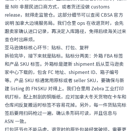
是 NRI 非居民进口商方式，或者货还没做 customs
release，就得走监管仓。这部分细节可以查阅 CBSA 官方
说明
加拿大边境服务局
。我们仓里 ops 在收退货时，会先
跟卖家确认进口记录，再决定入库路径，免得后续海关过来
查仓时出麻烦。
亚马逊换标核心环节：贴标、打包、复秤
拆验完毕，接下来就是贴标。贴标分两类：外箱 FBA 标签
和产品 SKU 标签。外箱标是建新 shipment 后从亚马逊卖
家中心下载的，包含 FC 地址、shipment ID、箱子编号
等。产品 SKU 标通常用原标或者 seller SKU，要确保与新
建 listing 的 FNSKU 对得上。我们仓里用 Zebra 工业打印
机打标，配上耐刮的铜版纸，应对加拿大冬天货物在卡车和
仓库间反复搬运时标签不容易花掉。另外，每一件货贴完标
签后要用扫码枪过一遍，确认条形码可读，并且信息与
ASN 一致。
打包环节也不能马虎。退货时的原外包装经常破损，需要更