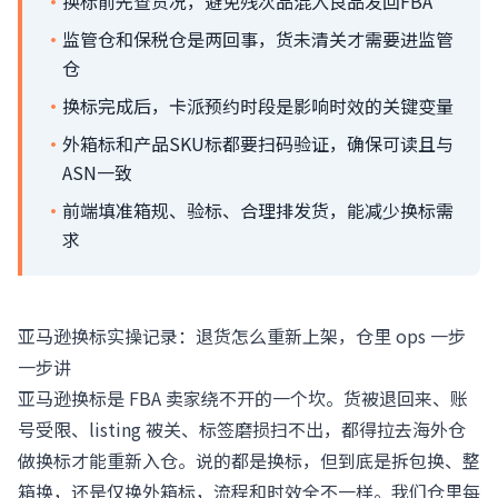
·
换标前先查货况，避免残次品混入良品发回FBA
·
监管仓和保税仓是两回事，货未清关才需要进监管
仓
·
换标完成后，卡派预约时段是影响时效的关键变量
·
外箱标和产品SKU标都要扫码验证，确保可读且与
ASN一致
·
前端填准箱规、验标、合理排发货，能减少换标需
求
亚马逊换标实操记录：退货怎么重新上架，仓里 ops 一步
一步讲
亚马逊换标是 FBA 卖家绕不开的一个坎。货被退回来、账
号受限、listing 被关、标签磨损扫不出，都得拉去海外仓
做换标才能重新入仓。说的都是换标，但到底是拆包换、整
箱换，还是仅换外箱标，流程和时效全不一样。我们仓里每