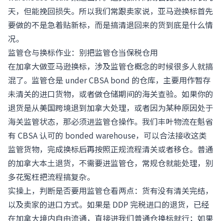
天，但能挽回损失。所以我们常跟卖家说，亚马逊换标首先
要做的不是急着贴新标，而是搞清退回来的货到底是什么情
况。
监管仓与换标作业：别把监管仓当保税仓用
在加拿大做亚马逊换标，涉及监管仓概念的时候很多人就搞
混了。监管仓是 under CBSA bond 的仓库，主要用作暂存
未清关的进口货物，或者做仓储期间的海关查验。如果你的
退货是从美国跨境退到加拿大处理，或者因为某种原因处于
海关监管状态，那必须进监管仓操作。我们丰叶物流在魁省
有 CBSA 认可的 bonded warehouse，可以合法接收这类
监管货物，完成换标后再按照正规流程清关或者移仓。普通
的加拿大本土退货，不需要进监管仓，常规仓就能处理，别
多花冤枉把流程搞复杂。
实操上，判断是否要用监管仓看两点：货有没有清关完结，
以及卖家的进口方式。如果是 DDP 完税进口的退货，已经
在加拿大境内自由流通，直接进我们普通仓换标就行；如果