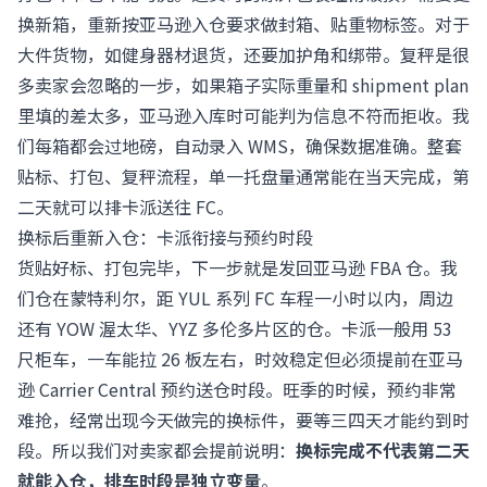
换新箱，重新按亚马逊入仓要求做封箱、贴重物标签。对于
大件货物，如健身器材退货，还要加护角和绑带。复秤是很
多卖家会忽略的一步，如果箱子实际重量和 shipment plan
里填的差太多，亚马逊入库时可能判为信息不符而拒收。我
们每箱都会过地磅，自动录入 WMS，确保数据准确。整套
贴标、打包、复秤流程，单一托盘量通常能在当天完成，第
二天就可以排卡派送往 FC。
换标后重新入仓：卡派衔接与预约时段
货贴好标、打包完毕，下一步就是发回亚马逊 FBA 仓。我
们仓在蒙特利尔，距 YUL 系列 FC 车程一小时以内，周边
还有 YOW 渥太华、YYZ 多伦多片区的仓。卡派一般用 53
尺柜车，一车能拉 26 板左右，时效稳定但必须提前在亚马
逊 Carrier Central 预约送仓时段。旺季的时候，预约非常
难抢，经常出现今天做完的换标件，要等三四天才能约到时
段。所以我们对卖家都会提前说明：
换标完成不代表第二天
就能入仓，排车时段是独立变量
。