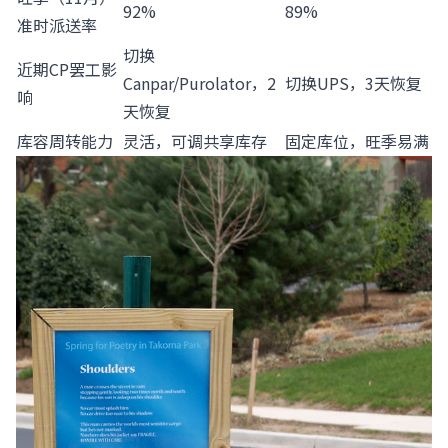
92%
89%
准时派送率
切换
近期CP罢工影
Canpar/Purolator，2
切换UPS，3天恢复
响
天恢复
库容周转能力
灵活，可调共享库存
固定库位，旺季易满