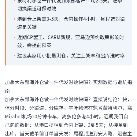
·
蒙特利尔仓一件代发到东部客户平均2-5天，旺季
切换渠道可保时效
·
港到仓上架需3-5天，仓内操作4小时，尾程选对渠
道是关键
·
近期CP罢工、CARM新规、亚马逊预约政策影响时
效，需提前预案
·
建议卖家用小批量测仓，关注上架率和出库准时率
加拿大东部海外仓做一件代发时效快吗？实测数据与避坑指
南
加拿大东部海外仓做一件代发时效快吗？直接说结论：快，
但分时段、分渠道、分库存。丰叶物流在魁省蒙特利尔，离
Mirabel机场20分钟卡车，离多伦多港4小时。近期我们自
己跑的数据：从港口提柜到仓内上架，3到5天；从接单到
出库，当天截单前订单当天发；尾程派送到安大略、魁省主