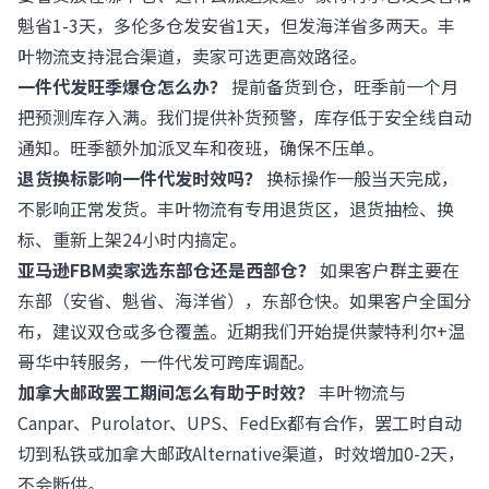
魁省1-3天，多伦多仓发安省1天，但发海洋省多两天。丰
叶物流支持混合渠道，卖家可选更高效路径。
一件代发旺季爆仓怎么办？
提前备货到仓，旺季前一个月
把预测库存入满。我们提供补货预警，库存低于安全线自动
通知。旺季额外加派叉车和夜班，确保不压单。
退货换标影响一件代发时效吗？
换标操作一般当天完成，
不影响正常发货。丰叶物流有专用退货区，退货抽检、换
标、重新上架24小时内搞定。
亚马逊FBM卖家选东部仓还是西部仓？
如果客户群主要在
东部（安省、魁省、海洋省），东部仓快。如果客户全国分
布，建议双仓或多仓覆盖。近期我们开始提供蒙特利尔+温
哥华中转服务，一件代发可跨库调配。
加拿大邮政罢工期间怎么有助于时效？
丰叶物流与
Canpar、Purolator、UPS、FedEx都有合作，罢工时自动
切到私铁或加拿大邮政Alternative渠道，时效增加0-2天，
不会断供。