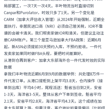
局部罢工，一次7天一次4天。丰叶物流当时直接切到
Canpar和Purolator，时效只多了1天。另一个变化是
CARM（加拿大评估收入管理）从2024年开始强制，近期全
面执行，非居民进口商（NRI）必须自己管关税，IOR不靠
谱的会被卡清关。我们帮卖家做IOR和清关，但建议主动注
册CARM账户。第三个是亚马逊加拿大FBA政策：近期6月
起，新ASN必须提前30天预约入库，不预约拒收。一件代
发卖家如果同时做FBA头程，要把时间差算好。
从港到仓再到客户：加拿大东部海外仓一件代发时效的实际
数据
拿我们丰叶物流近期6月到9月的数据举例：共处理8万件一
件代发订单。从港口提柜到上架平均3.8天，仓内操作（接
单到出库）平均4小时，尾程派送：魁省当日到2天，安省
1-3天，海洋省3-5天。整体从客户下单到签收，魁省平均
2.1天，安省平均2.8天，海洋省平均4.3天。这个成绩在加
拿大东部算上游。但要注意，客户地址如果是偏远（比如纽