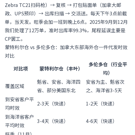
Zebra TC21扫码枪）→ 复核 → 打包贴面单（加拿大邮
政、UPS预印）→ 出库扫描 → 交派送。每天下午3点前截
单，当天发。旺季会加一班到晚上6点。2025年9月到12月
我们处理了12万单，准时出库率99.3%，尾程延误主要是
CP罢工。
蒙特利尔仓 vs 多伦多仓：加拿大东部海外仓一件代发时效
对比
多伦多仓（行业平
对比项
蒙特利尔仓（丰叶）
均）
魁省、安省、海洋四
安省为主、魁省次
覆盖区域
省、部分美国东北
之、海洋省3-5天
到安省客户平
2-3天（快递）
1-2天（快递）
均时效
到海洋省客户
3-4天（快递）
4-6天（快递）
平均时效
旺季（11月）