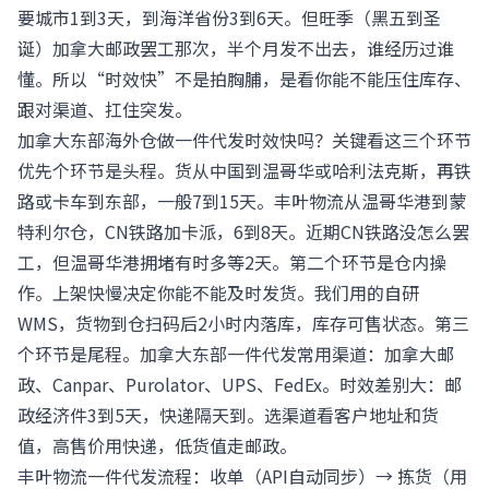
要城市1到3天，到海洋省份3到6天。但旺季（黑五到圣
诞）加拿大邮政罢工那次，半个月发不出去，谁经历过谁
懂。所以“时效快”不是拍胸脯，是看你能不能压住库存、
跟对渠道、扛住突发。
加拿大东部海外仓做一件代发时效快吗？关键看这三个环节
优先个环节是头程。货从中国到温哥华或哈利法克斯，再铁
路或卡车到东部，一般7到15天。丰叶物流从温哥华港到蒙
特利尔仓，CN铁路加卡派，6到8天。近期CN铁路没怎么罢
工，但温哥华港拥堵有时多等2天。第二个环节是仓内操
作。上架快慢决定你能不能及时发货。我们用的自研
WMS，货物到仓扫码后2小时内落库，库存可售状态。第三
个环节是尾程。加拿大东部一件代发常用渠道：加拿大邮
政、Canpar、Purolator、UPS、FedEx。时效差别大：邮
政经济件3到5天，快递隔天到。选渠道看客户地址和货
值，高售价用快递，低货值走邮政。
丰叶物流一件代发流程：收单（API自动同步）→ 拣货（用