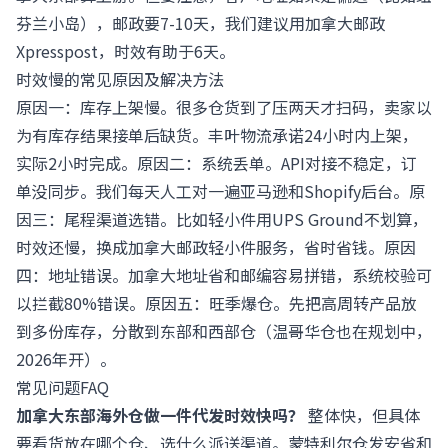
芬兰小岛），邮政要7-10天，我们建议用加拿大邮政
Xpresspost，时效有助于6天。
时效慢的常见原因及解决方法
原因一：库存上架慢。很多仓货到了压两天才扫码，卖家以
为有库存结果接单后缺货。丰叶物流承诺24小时内上架，
实际2小时完成。原因二：系统丢单。API对接不稳定，订
单没同步。我们每天人工对一遍亚马逊和Shopify后台。原
因三：尾程渠道选错。比如轻小件用UPS Ground不划算，
时效还慢，换成加拿大邮政轻小件服务，省时省钱。原因
四：地址错误。加拿大地址省和邮编容易拼错，系统校验可
以拦截80%错误。原因五：旺季爆仓。先把高周转产品放
到多份库存，分散到东部和西部仓（温哥华仓也在规划中，
2026年开）。
常见问题FAQ
加拿大东部海外仓做一件代发时效快吗？
整体快，但具体
要看货放在哪个仓、选什么派送渠道。蒙特利尔仓发安省和