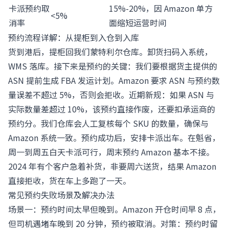
卡派预约取
15%-20%，因 Amazon 单方
<5%
消率
面缩短运营时间
预约流程详解：从提柜到入仓到入库
货到港后，提柜回我们蒙特利尔仓库。卸货扫码入系统，
WMS 落库。接下来是预约的关键：我们要根据货主提供的
ASN 提前生成 FBA 发运计划。Amazon 要求 ASN 与预约数
量误差不超过 5%，否则会拒收。近期新规：如果 ASN 与
实际数量差超过 10%，该预约直接作废，还要扣承运商的
预约分。我们仓库会人工复核每个 SKU 的数量，确保与
Amazon 系统一致。预约成功后，安排卡派出车。在魁省，
周一到周五白天卡派可行，周末预约 Amazon 基本不接。
2024 年有个客户急着补货，非要周六送货，结果 Amazon
直接拒收，货在车上多跑了一天。
常见预约失败场景及解决办法
场景一：预约时间太早但晚到。Amazon 开仓时间早 8 点，
但司机遇堵车晚到 20 分钟，预约被取消。对策：预约时留