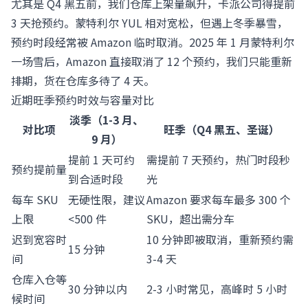
尤其是 Q4 黑五前，我们仓库上架量飙升，卡派公司得提前
3 天抢预约。蒙特利尔 YUL 相对宽松，但遇上冬季暴雪，
预约时段经常被 Amazon 临时取消。2025 年 1 月蒙特利尔
一场雪后，Amazon 直接取消了 12 个预约，我们只能重新
排期，货在仓库多待了 4 天。
近期旺季预约时效与容量对比
淡季（1-3 月、
对比项
旺季（Q4 黑五、圣诞）
9 月）
提前 1 天可约
需提前 7 天预约，热门时段秒
预约提前量
到合适时段
光
每车 SKU
无硬性限，建议
Amazon 要求每车最多 300 个
上限
<500 件
SKU，超出需分车
迟到宽容时
10 分钟即被取消，重新预约需
15 分钟
间
3-4 天
仓库入仓等
30 分钟以内
2-3 小时常见，高峰时 5 小时
候时间