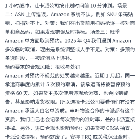
1 小时缓冲，让卡派公司按计划时间前 10 分钟到。场景
二：ASN 上传错误，Amazon 系统不认。例如 SKU 条码贴
错，扫描对不上。对策：我们在出货前用扫码枪逐一核对面
单和商品码，如果发现错误及时换标。场景三：旺季
Amazon 单方面取消预约。2025 年 Q4 我们遇到 Amazon
多次临时取消，理由是系统调整或人手不足。对策：多预约
备选时段，一被取消马上递补。
预约要求的合规风险：拒收与处罚
Amazon 对预约不规范的处罚越来越重。近期 1 月起，同一
承运商季度内累计 5 次预约取消，该承运商将被暂停预约
资格 60 天。如果货主多次使用违规承运商，也会收到警
告，甚至影响发货权限。所以选择卡派公司要看他们有没有
Amazon 承运人白名单资质。丰叶物流合作的卡派都有这个
资质，我们自己也会记录每次预约的准时率，差的卡派直接
换掉。另外，进口合规也影响预约：如果货被 CBSA 抽查，
卡派没法提柜，预约就废了。安排 TRQ 或关税保证金时，