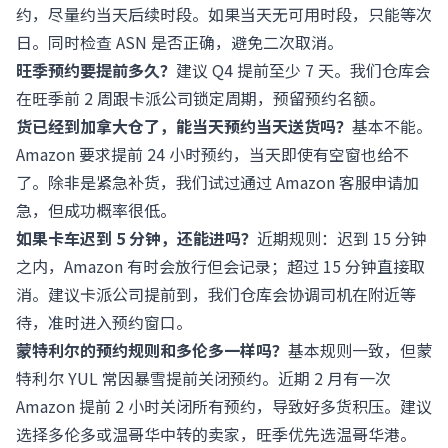
约，尽量约当天后续时段。如果当天无可用时段，只能等次
日。同时检查 ASN 是否正确，避免二次取消。
旺季预约要提前多久？
建议 Q4 提前至少 7 天。我们仓库会
在旺季前 2 周跟卡派公司锁定周期，预留预约名额。
货已经到加拿大仓了，能当天预约当天送货吗？
基本不能。
Amazon 要求提前 24 小时预约，当天即使有空窗也给不
了。除非是紧急补货，我们试过通过 Amazon 客服申请加
急，但成功概率很低。
如果卡车迟到 5 分钟，还能进吗？
近期规则：迟到 15 分钟
之内，Amazon 有时会放行但会记录；超过 15 分钟直接取
消。建议卡派公司提前到，我们仓库会协调司机在附近等
待，准时进入预约窗口。
蒙特利尔的预约规则和多伦多一样吗？
基本规则一致，但蒙
特利尔 YUL 常因暴雪提前关闭预约。近期 2 月有一次
Amazon 提前 2 小时关闭所有预约，导致好多货积压。建议
选择多伦多或温哥华中转的卖家，旺季优先选温哥华港。