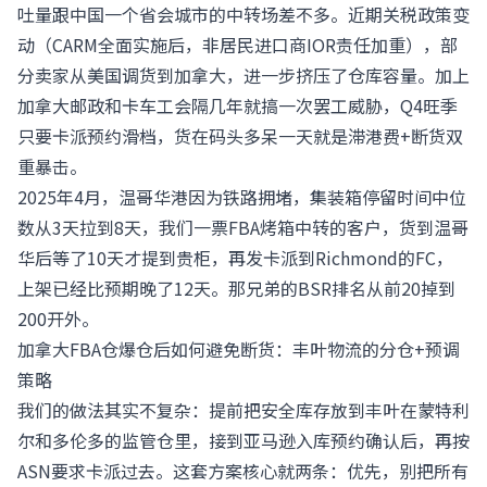
吐量跟中国一个省会城市的中转场差不多。近期关税政策变
动（CARM全面实施后，非居民进口商IOR责任加重），部
分卖家从美国调货到加拿大，进一步挤压了仓库容量。加上
加拿大邮政和卡车工会隔几年就搞一次罢工威胁，Q4旺季
只要卡派预约滑档，货在码头多呆一天就是滞港费+断货双
重暴击。
2025年4月，温哥华港因为铁路拥堵，集装箱停留时间中位
数从3天拉到8天，我们一票FBA烤箱中转的客户，货到温哥
华后等了10天才提到贵柜，再发卡派到Richmond的FC，
上架已经比预期晚了12天。那兄弟的BSR排名从前20掉到
200开外。
加拿大FBA仓爆仓后如何避免断货：丰叶物流的分仓+预调
策略
我们的做法其实不复杂：提前把安全库存放到丰叶在蒙特利
尔和多伦多的监管仓里，接到亚马逊入库预约确认后，再按
ASN要求卡派过去。这套方案核心就两条：优先，别把所有