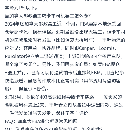
率降到1%以下。
当加拿大邮政罢工或卡车司机罢工怎么办？
2024年底加拿大邮政罢工近一个月，FBA卖家本地退货回
仓全部卡死，换标停摆。近期虽然没出现大罢工，但卡车司
机的区域阻滞时有发生（比如温莎大桥堵车）。丰叶物流的
应对是：弃用单一快递品牌，同时跟Canpar、Loomis、
Purolator建立第二派送通道；卡派则储备3-4个备用车队，
哪个堵了换哪个。另外，我们跟卖家商量：如果FBA爆仓
+罢工并行，仓库可以将退货抽卡后直接转FBM，用当地小
快递派送，虽然每件成本比正常稍高（具体费用请咨询客
服），但至少不断货。
近期5月，多伦多403高速维修导致卡车绕路，一位卖家的
毛毯被堵在路上2天，丰叶仓立刻从备货中调出同款，通过
一件代发
渠道当天发走，保住了客户评价。
FAQ：加拿大FBA爆仓断货常见问题
Q1：我发往多伦多YYZ1的货被阻断，怎么补救？