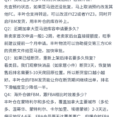
先查预约状态，如果亚马逊还没批复，马上取消预约改发其
他FC。丰叶仓支持转运，可以改派YYZ2或者YYZ3。同时开
启FBM发货，用丰叶仓的库存补上。
Q2：近期加拿大亚马逊库容申请要多久？
新卖家首次申请一般1-2周，老卖家后台直接提额度，旺季
前建议提前一个月申请。丰叶物流可以协助提交第三方IOR
的资质文件给亚马逊，加快审批。
Q3：如果已经断货，重新上架后排名要多久恢复？
看类目。我们观察快消品（如家居小件）断货3天，恢复销
售后排名需要5-10天爬回原位置。所以断货窗口越小越
好。丰叶仓的FBM发货能让你在断货期间继续出单，排名
下滑幅度至少降低一半。
Q4：海外仓做FBM，跟FBA相比时效差多少？
丰叶仓在蒙特利尔和多伦多，覆盖加拿大主要城市（多伦
多、温哥华、蒙特利尔、卡尔加里、埃德蒙顿）2-3天达，
偏远地区4-6天。FBA会员两天达覆盖更广，但爆仓时FBA