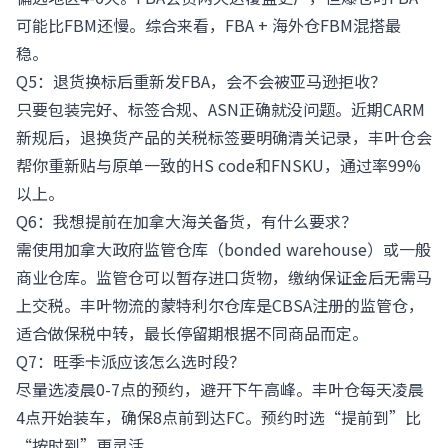
可能比FBM还慢。综合来看，FBA + 海外仓FBM混搭最
稳。
Q5：退货换标后重新发FBA，会不会被亚马逊拒收？
只要包装完好、标签合规、ASN正确就没问题。近期CARM
新规后，退换货产品的关税标签要明确清关记录，丰叶仓会
帮你重新贴与原单一致的HS code和FNSKU，通过率99%
以上。
Q6：我想提前在加拿大海关备货，有什么要求？
需使用加拿大政府监管仓库（bonded warehouse）或一般
商业仓库。监管仓可以暂存进口货物，缴纳保证金后无需马
上交税。丰叶物流的蒙特利尔仓库是CBSA注册的监管仓，
适合做保税中转，最长停留期根据不同商品而定。
Q7：旺季卡派应该怎么选时段？
尽量选凌晨0-7点的预约，避开下午高峰。丰叶仓每天凌晨
4点开始装车，确保8点前到达FC。预约时选“提前到”比
“按时到”更灵活。