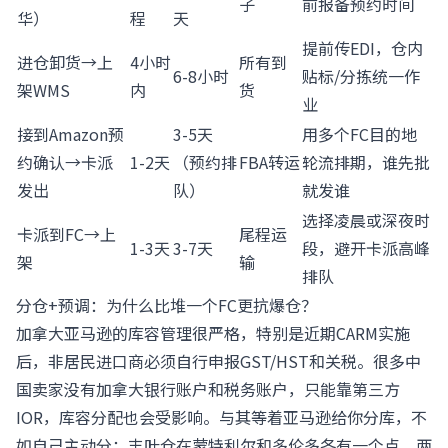
子
前报备预约时间
华）
程
天
提前传EDI，仓内
进仓卸货→上
4小时
所有到
6-8小时
贴标/分拣统一作
架WMS
内
货
业
接到Amazon预
3-5天
用多个FC目的地
约确认→卡派
1-2天
（预约排
FBA转运
轮流排期，谁先批
发出
队）
就发谁
选择凌晨或深夜时
卡派到FC→上
尾程运
1-3天
3-7天
段，避开卡派高峰
架
输
排队
分仓+预调：为什么比堆一个FC更抗爆仓？
加拿大亚马逊的库容管理很严格，特别是近期CARM实施
后，非居民进口商必须自行申报GST/HST和关税。很多中
国卖家没有加拿大银行账户和税务账户，只能靠第三方
IOR，库容分配也会受影响。与其等着亚马逊给你分库，不
如自己主动分：丰叶仓在蒙特利尔和多伦多各有一个点，两