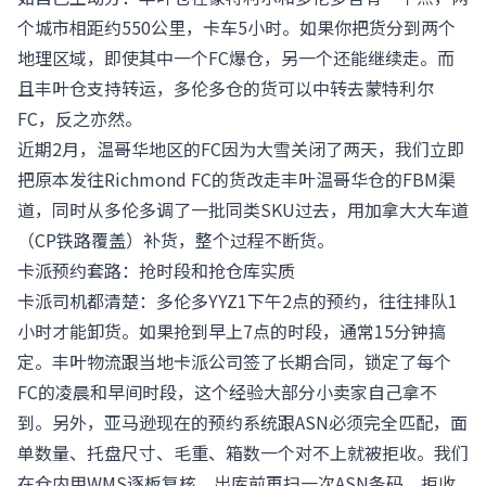
个城市相距约550公里，卡车5小时。如果你把货分到两个
地理区域，即使其中一个FC爆仓，另一个还能继续走。而
且丰叶仓支持转运，多伦多仓的货可以中转去蒙特利尔
FC，反之亦然。
近期2月，温哥华地区的FC因为大雪关闭了两天，我们立即
把原本发往Richmond FC的货改走丰叶温哥华仓的FBM渠
道，同时从多伦多调了一批同类SKU过去，用加拿大大车道
（CP铁路覆盖）补货，整个过程不断货。
卡派预约套路：抢时段和抢仓库实质
卡派司机都清楚：多伦多YYZ1下午2点的预约，往往排队1
小时才能卸货。如果抢到早上7点的时段，通常15分钟搞
定。丰叶物流跟当地卡派公司签了长期合同，锁定了每个
FC的凌晨和早间时段，这个经验大部分小卖家自己拿不
到。另外，亚马逊现在的预约系统跟ASN必须完全匹配，面
单数量、托盘尺寸、毛重、箱数一个对不上就被拒收。我们
在仓内用WMS逐板复核，出库前再扫一次ASN条码，拒收