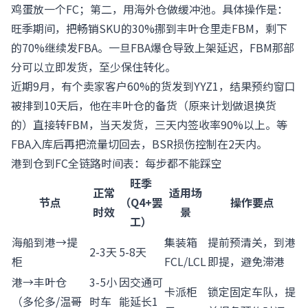
鸡蛋放一个FC；第二，用海外仓做缓冲池。具体操作是：
旺季期间，把畅销SKU的30%挪到丰叶仓里走FBM，剩下
的70%继续发FBA。一旦FBA爆仓导致上架延迟，FBM那部
分可以立即发货，至少保住转化。
近期9月，有个卖家客户60%的货发到YYZ1，结果预约窗口
被排到10天后，他在丰叶仓的备货（原来计划做退换货
的）直接转FBM，当天发货，三天内签收率90%以上。等
FBA入库后再把流量切回去，BSR损伤控制在2天内。
港到仓到FC全链路时间表：每步都不能踩空
旺季
正常
适用场
节点
（Q4+罢
操作要点
时效
景
工）
海船到港→提
集装箱
提前预清关，到港
2-3天
5-8天
柜
FCL/LCL
即提，避免滞港
港→丰叶仓
3-5小
因交通可
卡派柜
锁定固定车队，提
（多伦多/温哥
时车
能延长1