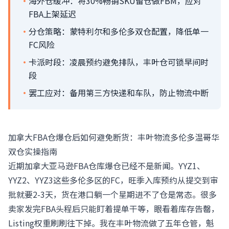
·
海外仓缓冲：将30%畅销SKU留仓做FBM，应对
FBA上架延迟
·
分仓策略：蒙特利尔和多伦多双仓配置，降低单一
FC风险
·
卡派时段：凌晨预约避免排队，丰叶仓可锁早间时
段
·
罢工应对：备用第三方快递和车队，防止物流中断
加拿大FBA仓爆仓后如何避免断货：丰叶物流多伦多温哥华
双仓实操指南
近期加拿大亚马逊FBA仓库爆仓已经不是新闻。YYZ1、
YYZ2、YYZ3这些多伦多区的FC，旺季入库预约从提交到审
批就要2-3天，货在港口躺一个星期进不了仓是常态。很多
卖家发完FBA头程后只能盯着提单干等，眼看着库存告罄，
Listing权重刷刷往下掉。我在丰叶物流做了五年仓管，魁