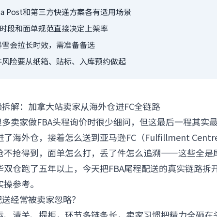
da Post和第三方快递方案各有适用场景
预约时段和面单规范直接决定上架率
暴雪会拉长时效，需准备备选
件风险要从纸箱、贴标、入库预约做起
操拆解：加拿大站卖家从海外仓进FC全链路
很多卖家做FBA头程询价时很少细问，但这最后一程其实
海外仓，接着怎么送到亚马逊FC（Fulfillment Cen
抢不抢得到，面单怎么打，丢了件怎么追溯——这些全是
华双仓跑了五年以上，今天把FBA尾程配送的真实链路拆
实操参考。
配送经常被卖家忽略？
运、清关、提柜，环节多链条长，卖家习惯把精力全砸在