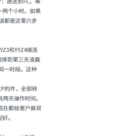
步：递送到FC，等
排一两个小时。如果
延误都是这第六步
Z3和YYZ4接连
强排到第三天凌晨
同一时段。这种
P的件，全部转
耗两天操作时间。
现在都给客户做双
前配好。