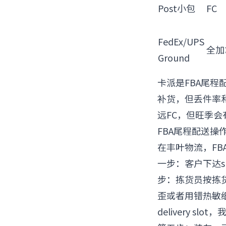
Post小包
FC
FedEx/UPS
全加
Ground
卡派是FBA尾程
补货，但丢件率和
远FC，但旺季
FBA尾程配送操
在丰叶物流，F
一步：客户下达sh
步：拣货员按拣
歪或者用错热敏纸，导
delivery 