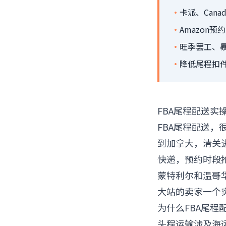
·
卡派、Cana
·
Amazon
·
旺季罢工、
·
降低尾程扣
FBA尾程配送实
FBA尾程配送，
到加拿大，清关进了
快递，预约时段
蒙特利尔和温哥
大站的卖家一个
为什么FBA尾程
头程运输涉及海