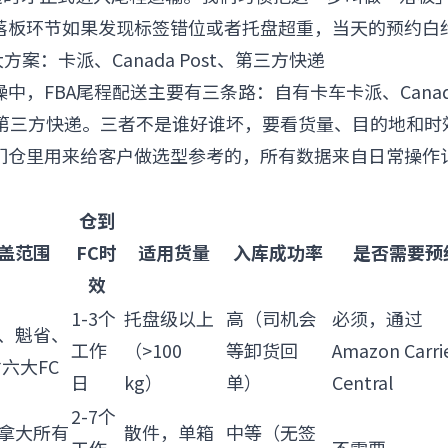
落板环节如果发现标签错位或者托盘超重，当天的预约白
方案：卡派、Canada Post、第三方快递
中，FBA尾程配送主要有三条路：自有卡车卡派、Canada
PS等第三方快递。三者不是谁好谁坏，要看货量、目的地和
们仓里用来给客户做选型参考的，所有数据来自日常操作
仓到
盖范围
FC时
适用货量
入库成功率
是否需要预
效
1-3个
托盘级以上
高（司机会
必须，通过
、魁省、
工作
（>100
等卸货回
Amazon Carri
省六大FC
日
kg）
单）
Central
2-7个
拿大所有
散件，单箱
中等（无签