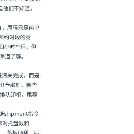
但他们不知道，
。
价，尾程只是简单
预约时段的竞
仅四小时车程，但
没渠道了解。
是清关完成，而是
式出仓那刻。有些
在排队卸柜，尾程
hipment指令
核对托盘数和
板」，落板顺利，后