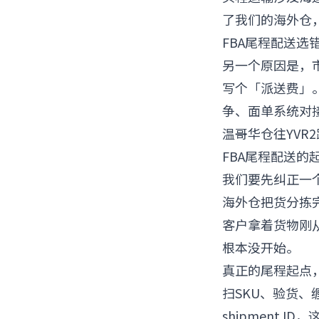
了我们的海外仓
FBA尾程配送选
另一个原因是，
写个「派送费」
争、面单系统对
温哥华仓往YV
FBA尾程配送的
我们要先纠正一
海外仓把货分拣完
客户拿着货物刚
根本没开始。
真正的尾程起点，在
扫SKU、验货
shipment