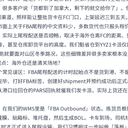
，很多客户说「货都到了加拿大，剩下的就交给你了」。
错渠道，照样能让整批货卡在FC门口，上架延迟三到五天
市面上关于FBA尾程的中文资料少，多数货代也只报头程
。实际上尾程配送是否顺畅，取决于海外仓离FC的距离、
接，甚至仓库卸货平台的高度。我们魁省仓到YYZ1卡派
R2跑就要面对山区冬季路况，这些细微差异很多卖家根本
起点：海外仓还是清关场地？
个常见误区：FBA尾程配送的计时起始点不是货到港、不
毕、打好FBA标签、创建好shipment并预约成功后正
从港口拉回仓的PARS回执就催我们发卡派，实际上货还
我们的WMS里是「FBA Outbound」状态。拣货员根据s
、缠膜、贴箱标、堆托盘，然后生成BOL。卡车到场，司机
 ID，这时才正式进入尾程运输。我们习惯把这一步叫做「落