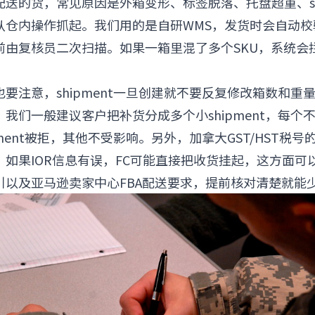
送的货，常见原因是外箱变形、标签脱落、托盘超重、ship
从仓内操作抓起。我们用的是自研WMS，发货时会自动校
前由复核员二次扫描。如果一箱里混了多个SKU，系统会
要注意，shipment一旦创建就不要反复修改箱数和重量，
我们一般建议客户把补货分成多个小shipment，每个
pment被拒，其他不受影响。另外，加拿大GST/HST税
，如果IOR信息有误，FC可能直接把收货挂起，这方面可
引
以及
亚马逊卖家中心FBA配送要求
，提前核对清楚就能