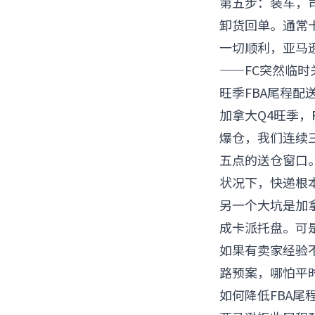
第五步：装车，司
卸货回单。通常卡
一切顺利，亚马
——FC突然临
旺季FBA尾程
加拿大Q4旺季，
爆仓，我们连续
五点的送仓窗口
状况下，快递根
另一个大坑是加
成卡派托盘。可
如果有卖家经验
路预案，哪怕平时只
如何降低FBA尾