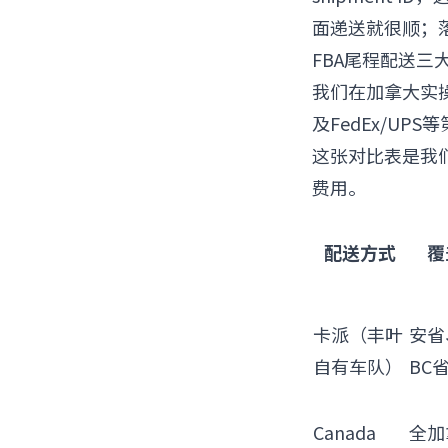
面递送就很顺；
FBA尾程配送三大
我们在加拿大实操
及FedEx/U
这张对比表是我
费用。
配送方式
覆
卡派（丰叶
安省
自有车队）
BC
Canada
全加