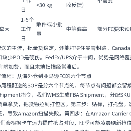
工作
不需要
<30 kg
收反馈）
日
1-5个
散件或小批
拿大
工作
中等偏高
部分FC要求预
量
日
配送的主流，批量货稳定，还能扛得住暴雪封路。Canada 
缺少POD是硬伤。FedEx/UPS介于中间，优势是网络
会有附加费，而且末端扫描经常滞后。
作流程：从海外仓到亚马逊FC的六个节点
BA尾程配送的SOP是分六个节点的，每节点有问题都会留
ipment指令，我们WMS生成FBA Shipment，分配S
货单拿货，把货物拉到打包区。第三步：贴标，打托盘。
致Amazon扫描失败。第四步：在Amazon Carrier Ce
slot，我们会根据卡车运力提前抢占时段，旺季可能凌晨刷新抢