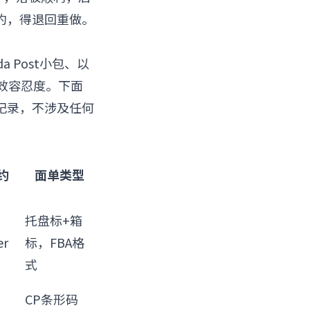
约，得退回重做。
 Post小包、以
时效容忍度。下面
记录，不涉及任何
约
面单类型
托盘标+箱
er
标，FBA格
式
CP条形码