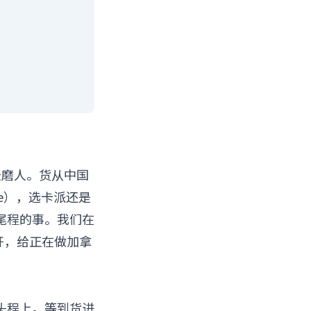
最磨人。货从中国
tre），选卡派还是
尾程的事。我们在
开，给正在做加拿
头程上。等到货进