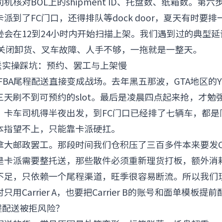
机核对BOL上的shipment ID、托盘数、纸箱数。第六
派到了FC门口，还得排队等dock door，夏天有时要
逊会在12到24小时内开始扫描上架。我们遇到过的典型
时关闭卸货、叉车故障、人手不够，一拖就是一整天。
配送实操踩坑：预约、罢工与上架慢
FBA尾程配送直接变成战场。去年黑五那波，GTA地区的YY
三天刷不到可预约的slot。最后是凌晨四点起来抢，才勉
。卡车司机得半夜出发，到FC门口已经排了七辆车，都是
本指望不上，只能靠卡派硬扛。
拿大邮政罢工。那段时间我们仓积压了三百多件本来要发C
是卡派需要整托送，那些散件必须重新理货打板，额外消
不足，只依赖一个尾程渠道，旺季很容易断流。所以我们
用Carrier A，也要把Carrier B的账号和面单模板提
程配送被拒风险？