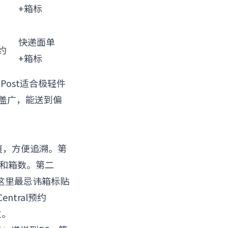
+箱标
快递面单
约
+箱标
Post适合极轻件
覆盖广，能送到偏
痕，方便追溯。第
KU和箱数。第二
这里最忌讳箱标贴
ntral预约
位。