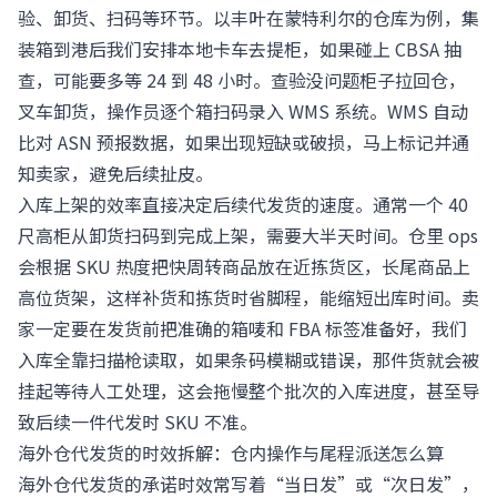
验、卸货、扫码等环节。以丰叶在蒙特利尔的仓库为例，集
装箱到港后我们安排本地卡车去提柜，如果碰上 CBSA 抽
查，可能要多等 24 到 48 小时。查验没问题柜子拉回仓，
叉车卸货，操作员逐个箱扫码录入 WMS 系统。WMS 自动
比对 ASN 预报数据，如果出现短缺或破损，马上标记并通
知卖家，避免后续扯皮。
入库上架的效率直接决定后续代发货的速度。通常一个 40
尺高柜从卸货扫码到完成上架，需要大半天时间。仓里 ops
会根据 SKU 热度把快周转商品放在近拣货区，长尾商品上
高位货架，这样补货和拣货时省脚程，能缩短出库时间。卖
家一定要在发货前把准确的箱唛和 FBA 标签准备好，我们
入库全靠扫描枪读取，如果条码模糊或错误，那件货就会被
挂起等待人工处理，这会拖慢整个批次的入库进度，甚至导
致后续一件代发时 SKU 不准。
海外仓代发货的时效拆解：仓内操作与尾程派送怎么算
海外仓代发货的承诺时效常写着“当日发”或“次日发”，