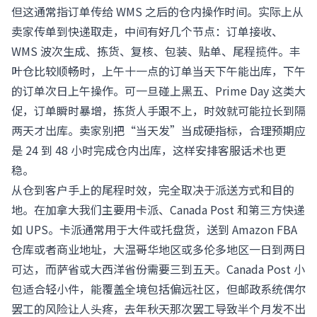
但这通常指订单传给 WMS 之后的仓内操作时间。实际上从
卖家传单到快递取走，中间有好几个节点：订单接收、
WMS 波次生成、拣货、复核、包装、贴单、尾程揽件。丰
叶仓比较顺畅时，上午十一点的订单当天下午能出库，下午
的订单次日上午操作。可一旦碰上黑五、Prime Day 这类大
促，订单瞬时暴增，拣货人手跟不上，时效就可能拉长到隔
两天才出库。卖家别把“当天发”当成硬指标，合理预期应
是 24 到 48 小时完成仓内出库，这样安排客服话术也更
稳。
从仓到客户手上的尾程时效，完全取决于派送方式和目的
地。在加拿大我们主要用卡派、Canada Post 和第三方快递
如 UPS。卡派通常用于大件或托盘货，送到 Amazon FBA
仓库或者商业地址，大温哥华地区或多伦多地区一日到两日
可达，而萨省或大西洋省份需要三到五天。Canada Post 小
包适合轻小件，能覆盖全境包括偏远社区，但邮政系统偶尔
罢工的风险让人头疼，去年秋天那次罢工导致半个月发不出