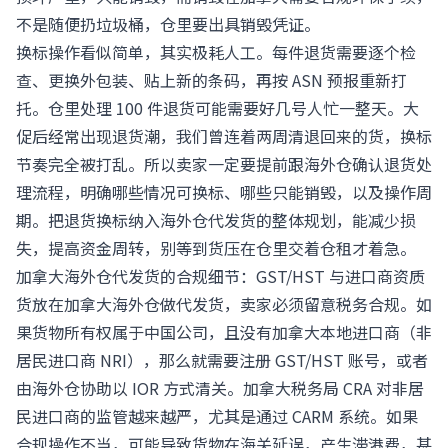
不是随便扔垃圾桶，仓里要出具销毁凭证。
换标操作看似简单，其实极耗人工。每件退货需要逐个检
查、更换外包装、贴上新的条码，再按 ASN 预报重新打
托。仓里处理 100 件退货可能需要好几号人忙一整天。大
促后经常出现退货潮，我们曾连着两周清退回来的货，换标
节奏完全被打乱。所以卖家一定要提前跟海外仓确认退货处
理流程，明确哪些情况可换标、哪些只能销毁，以及操作周
期。把退货换标纳入海外仓代发货的整体规划，能减少损
失，提高资金周转，别等到货压在仓里交着仓租才着急。
加拿大海外仓代发货的合规细节：GST/HST 与进口商资质
货放在加拿大海外仓做代发货，卖家必须留意税务合规。如
果货物所有权属于中国公司，且没有加拿大本地进口商（非
居民进口商 NRI），那么就需要注册 GST/HST 账号，或者
由海外仓协助以 IOR 方式清关。加拿大税务局 CRA 对非居
民进口商的监管越来越严，尤其是通过 CARM 系统。如果
合规操作不当，可能导致货物在海关延误，产生滞港费，甚