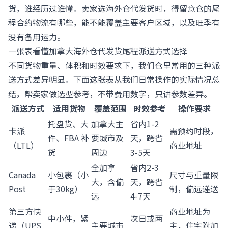
货，谁经历过谁懂。卖家选海外仓代发货时，得留意仓的尾
程合约物流有哪些，能不能覆盖主要客户区域，以及旺季有
没有备用运力。
一张表看懂加拿大海外仓代发货尾程派送方式选择
不同货物重量、体积和时效要求下，我们仓里常用的三种派
送方式差异明显。下面这张表从我们日常操作的实际情况总
结，帮卖家做选型参考，不带费用数字，只讲参数差异。
派送方式
适用货物
覆盖范围
时效参考
操作要求
托盘货、大
加拿大主
省内1-2
卡派
需预约时段，
件、FBA 补
要城市及
天，跨省
（LTL）
商业地址
货
周边
3-5天
全加拿
省内2-3
Canada
小包裹（小
尺寸与重量限
大，含偏
天，跨省
Post
于30kg）
制，偏远递送
远
4-7天
第三方快
商业地址为
中小件，紧
次日或两
递（UPS
主要城市
主，住宅附加