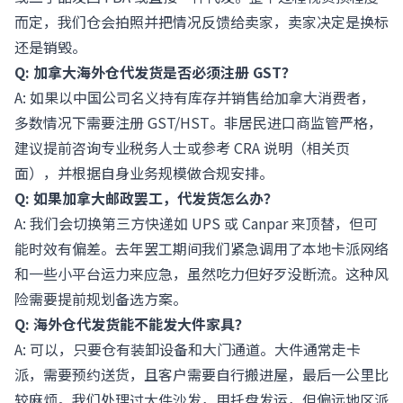
而定，我们仓会拍照并把情况反馈给卖家，卖家决定是换标
还是销毁。
Q: 加拿大海外仓代发货是否必须注册 GST？
A: 如果以中国公司名义持有库存并销售给加拿大消费者，
多数情况下需要注册 GST/HST。非居民进口商监管严格，
建议提前咨询专业税务人士或参考 CRA 说明（
相关页
面
），并根据自身业务规模做合规安排。
Q: 如果加拿大邮政罢工，代发货怎么办？
A: 我们会切换第三方快递如 UPS 或 Canpar 来顶替，但可
能时效有偏差。去年罢工期间我们紧急调用了本地卡派网络
和一些小平台运力来应急，虽然吃力但好歹没断流。这种风
险需要提前规划备选方案。
Q: 海外仓代发货能不能发大件家具？
A: 可以，只要仓有装卸设备和大门通道。大件通常走卡
派，需要预约送货，且客户需要自行搬进屋，最后一公里比
较麻烦。我们处理过大件沙发，用托盘发运，但偏远地区派