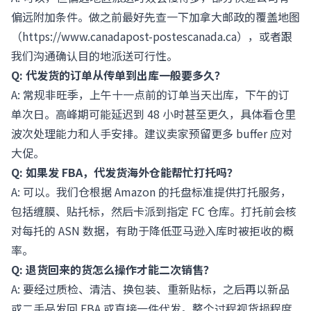
偏远附加条件。做之前最好先查一下加拿大邮政的覆盖地图
（
https://www.canadapost-postescanada.ca
），或者跟
我们沟通确认目的地派送可行性。
Q: 代发货的订单从传单到出库一般要多久？
A: 常规非旺季，上午十一点前的订单当天出库，下午的订
单次日。高峰期可能延迟到 48 小时甚至更久，具体看仓里
波次处理能力和人手安排。建议卖家预留更多 buffer 应对
大促。
Q: 如果发 FBA，代发货海外仓能帮忙打托吗？
A: 可以。我们仓根据 Amazon 的托盘标准提供打托服务，
包括缠膜、贴托标，然后卡派到指定 FC 仓库。打托前会核
对每托的 ASN 数据，有助于降低亚马逊入库时被拒收的概
率。
Q: 退货回来的货怎么操作才能二次销售？
A: 要经过质检、清洁、换包装、重新贴标，之后再以新品
或二手品发回 FBA 或直接一件代发。整个过程视货损程度