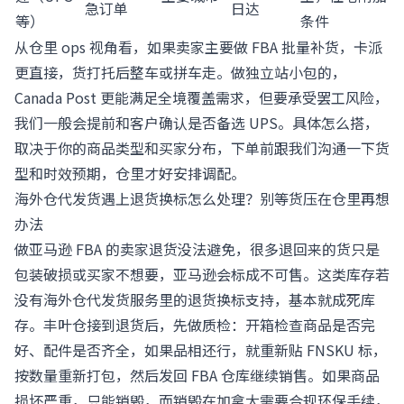
急订单
日达
等）
条件
从仓里 ops 视角看，如果卖家主要做 FBA 批量补货，卡派
更直接，货打托后整车或拼车走。做独立站小包的，
Canada Post 更能满足全境覆盖需求，但要承受罢工风险，
我们一般会提前和客户确认是否备选 UPS。具体怎么搭，
取决于你的商品类型和买家分布，下单前跟我们沟通一下货
型和时效预期，仓里才好安排调配。
海外仓代发货遇上退货换标怎么处理？别等货压在仓里再想
办法
做亚马逊 FBA 的卖家退货没法避免，很多退回来的货只是
包装破损或买家不想要，亚马逊会标成不可售。这类库存若
没有海外仓代发货服务里的退货换标支持，基本就成死库
存。丰叶仓接到退货后，先做质检：开箱检查商品是否完
好、配件是否齐全，如果品相还行，就重新贴 FNSKU 标，
按数量重新打包，然后发回 FBA 仓库继续销售。如果商品
损坏严重，只能销毁，而销毁在加拿大需要合规环保手续，