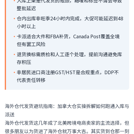
·
入库上架是代发货的瓶颈，箱唛和标签不清会导致
整批延迟
·
仓内出库非旺季24小时内完成，大促可能延迟到48
小时以上
·
卡派适合大件和FBA补货，Canada Post覆盖全境
但有罢工风险
·
退货换标需质检和人工逐个处理，提前沟通避免库
存积压
·
非居民进口商注册GST/HST是合规重点，DDP不
代表责任转移
海外仓代发货避坑指南：加拿大仓实操拆解如何跑通入库与
派送
海外仓代发货这几年成了北美跨境电商卖家的主流选择，但
很多朋友以为货进了海外仓就万事大吉。其实货到仓那一刻