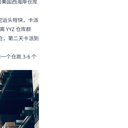
给美国西海岸仓库
做空运头程快，卡派
离 YYZ 仓库群
仓，第二天卡派到
个仓跑 3-6 个