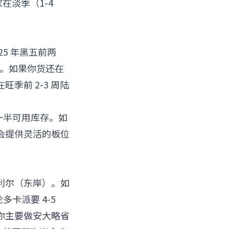
家在淡季（1-4
25 年黑五前两
仓库。如果你货还在
季前 2-3 周陆
掉一半可用库存。如
会提供灵活的板位
利尔（东岸）。如
多卡派要 4-5
。如果你主要做安大略省