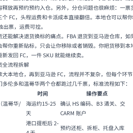
容释放再预约预约入仓。另外，分仓问题也很麻烦：一票
三个 FC，头程运费和卡派成本直接翻倍。本地仓可以帮
单独出票，运费可控。
货还能解决退货换标的痛点。FBA 退货到亚马逊仓库，如
会帮你重新贴标，只会让你移除或者销毁。你把货移到本
新发回 FC，一件 SKU 就能继续卖。
货全流程拆解
拿大本地仓，再到亚马逊 FC，流程并不复杂，但每个环
们多伦多和温哥华两个仓都跑过几千票，标准流程如下：
时间
操作要点
（温哥华/
海运约15-25
确认 HS 编码、B3 清关、交
天
CARM 账户
港口提柜后 2-
预约还柜、拆柜、托盘入库
4 天