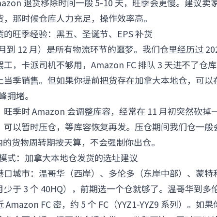
azon 退货移除时间一般 5-10 天，旺季会更慢。建议卖
货，那时候仓库人力充足，操作效率高。
的旺季经验：黑五、圣诞节、EPS 补货
月到 12 月）是所有物流环节的噩梦。我们仓里经历过 20
工，卡派司机不够用，Amazon FC 排队 3 天进不了
当季销售。但如果你提前把货存在加拿大本地仓，可以在旺
高峰拥堵。
旺季时 Amazon 会调整库容，经常在 11 月初突然砍
，可以暂时压仓，等库容恢复再发。压仓期间我们仓一般
以内的货物周转期按天算，不会强制你出仓。
单仓模式：加拿大本地仓发货的选址建议
港口城市：温哥华（西岸）、多伦多（东岸中部）、蒙特
少于 3 个 40HQ），前期选一个仓就够了。温哥华到多伦
mazon FC 密，约 5 个 FC（YYZ1-YYZ9 系列）