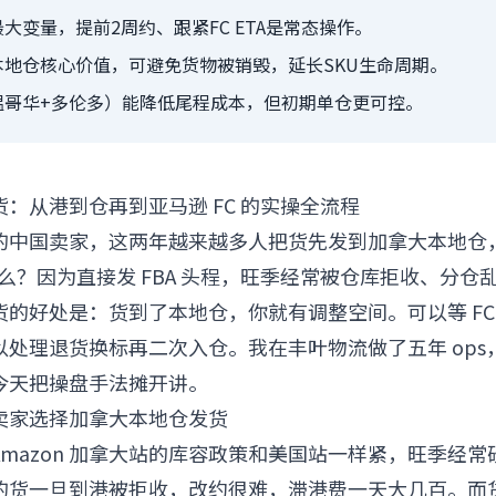
大变量，提前2周约、跟紧FC ETA是常态操作。
本地仓核心价值，可避免货物被销毁，延长SKU生命周期。
温哥华+多伦多）能降低尾程成本，但初期单仓更可控。
：从港到仓再到亚马逊 FC 的实操全流程
的中国卖家，这两年越来越多人把货先发到加拿大本地仓
什么？因为直接发 FBA 头程，旺季经常被仓库拒收、分仓
的好处是：货到了本地仓，你就有调整空间。可以等 FC
以处理退货换标再二次入仓。我在丰叶物流做了五年 ops
今天把操盘手法摊开讲。
卖家选择加拿大本地仓发货
mazon 加拿大站的库容政策和美国站一样紧，旺季经
头程的货一旦到港被拒收，改约很难，滞港费一天大几百。而