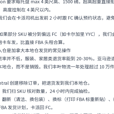
zon 要求每托盘 max 4 英尺高、1500 磅。超高超重
托盘，高度控制在 4 英尺以内。
们会在卡派司机出发前 2 小时跟 FC 确认预约状态，避免 
如果部分 SKU 被分到偏远 FC（如卡尔加里 YYC），我
卡车发，比直接 FBA 头程合算。
入仓是加拿大本地仓发货的常见操作
率并不低，服装、家居类退货率能到 20-30%。亚马逊退货
地仓，而不是销毁。我们丰叶物流一年处理超过 10 万
 Central 创建移除订单，把退货发到我们本地仓。
我们扫 SKU 核对数量，24 小时内完成抽检。
翻新（清洁、换包装）、换标（打印 FBA 标重新贴）
BA 发货计划，卡派回 FC。