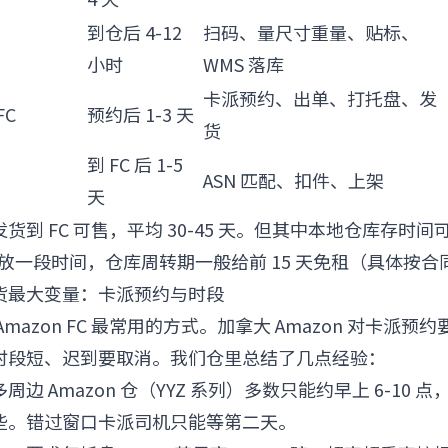
到仓后 4-12
扫码、量尺寸重量、贴标、
小时
WMS 落库
卡派预约、出单、打托盘、发
FC
预约后 1-3 天
货
到 FC 后 1-5
ASN 匹配、扣件、上架
天
货到 FC 可售，平均 30-45 天。但其中本地仓库存时
以放一段时间，仓库周转期一般给前 15 天免租（具体按合
货最大变量：卡派预约与时段
mazon FC 最常用的方式。加拿大 Amazon 对卡派
时段短、迟到要取消。我们仓里总结了几点经验：
周边 Amazon 仓（YYZ 系列）多数只能约早上 6-10 
些。错过窗口卡派司机只能等第二天。