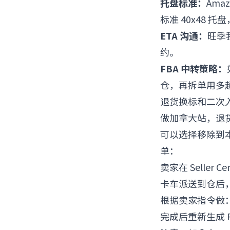
托盘标准：
Ama
标准 40x48 
ETA 沟通：
旺季我
约。
FBA 中转策略：
仓，再拆单用多趟
退货换标和二次
做加拿大站，退货
可以选择移除到本
单：
卖家在 Seller
卡车派送到仓后，
根据卖家指令做：
完成后重新生成 F