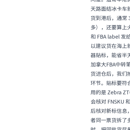
天路面结冰卡车
货到港后，通常 
多），还要算上火
和 FBA lab
以建议货在海上就提
器贴标，能省半
加拿大FBA中转
货进仓后，我们按
环节。贴标要符合 
用的是 Zebra
会核对 FNSK
后核对新标信息
者同一票货拆了多
时，把同批货尽量