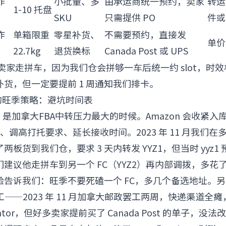
作
小批量、多
由承运商统一预约，卖家
转运
1-10 托盘
SKU
只需提供 PO
件或
作
单箱限重
零星补货、
不需要预约，直接发
单价
22.7kg
退货换标
Canada Post 或 UPS
中转卖家走拼车，因为我们仓会拼够一车后统一约 slot，时
货，但一定要提前 1 周通知我们排卡。
的旺季策略：避坑时间表
 月）是加拿大FBA中转压力最大的时候。Amazon 会收紧
库容、调高打托要求、延长接收时间。2023 年 11 月我们
板货到我们仓，要求 3 天内转发 YYZ1，但当时 yyz1 
建议他走拼车到另一个 FC（YYZ2）再内部调拨，多花了
验告诉我们：旺季不要死磕一个 FC，多几个备选地址。
st 罢工——2023 年 11 月加拿大邮政罢工两周，快递渠道
rolator，但好多卖家提前买了 Canada Post 的单子，