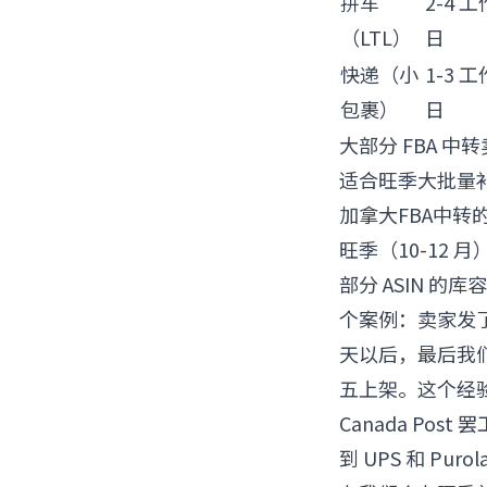
拼车
2-4 工
（LTL）
日
快递（小
1-3 工
包裹）
日
大部分 FBA 
适合旺季大批量补
加拿大FBA中转
旺季（10-12
部分 ASIN 的
个案例：卖家发了两
天以后，最后我们
五上架。这个经
Canada Po
到 UPS 和 Pu