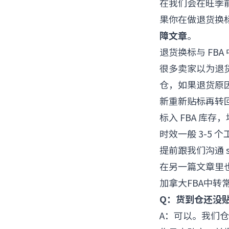
在我们会在旺季前提
果你在做退货换标
障文章
。
退货换标与 FBA
很多卖家以为退货
仓，如果退货原
新重新贴标再转
标入 FBA 库
时效一般 3-5
提前跟我们沟通 
在另一篇文章里
加拿大FBA中转常
Q：货到仓还没贴 
A：可以。我们仓现