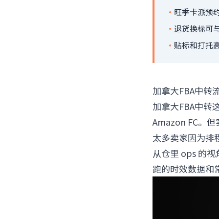
·
旺季卡派预
·
退货换标可与
·
贴标和打托
加拿大FBA中转
加拿大FBA中
Amazon F
太多卖家因为排
从仓里 ops 
跑的时效数据和