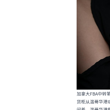
加拿大FBA中转
货柜从温哥华港
间差。温哥华港拥