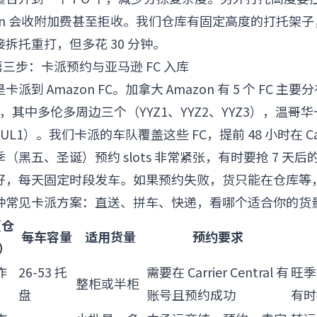
zon 会收附加费甚至拒收。我们仓库有固定高度的打托架
拆托重打，但多花 30 分钟。
第三步：卡派预约与亚马逊 FC 入库
到 Amazon FC。加拿大 Amazon 有 5 个 FC 主
，其中多伦多周边三个（YYZ1、YYZ2、YYZ3），温哥华
1）。我们卡派的车队覆盖这些 FC，提前 48 小时在 Carrier
（黑五、圣诞）预约 slots 非常紧张，有时要抢 7 天
好，每天固定时段发车。如果预约失败，货只能在仓库等
种常见卡派方案：直送、拼车、快递，看哪个适合你的货
（仓
每车容量
适用货量
预约要求
C）
作
26-53 托
需要在 Carrier Central 有
旺季 
整柜或半柜
盘
账号且预约成功
有时