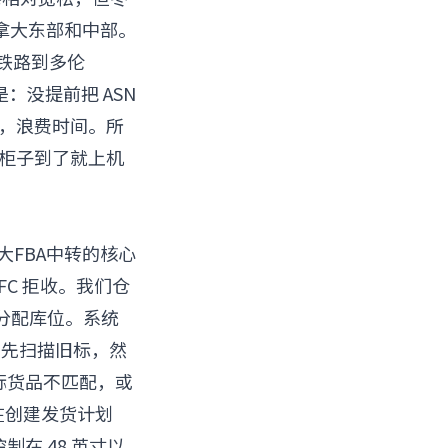
拿大东部和中部。
 铁路到多伦
：没提前把 ASN
补单，浪费时间。所
l，柜子到了就上机
大FBA中转的核心
 FC 拒收。我们仓
自动分配库位。系统
程：先扫描旧标，然
际货品不匹配，或
家在创建发货计划
在 48 英寸以