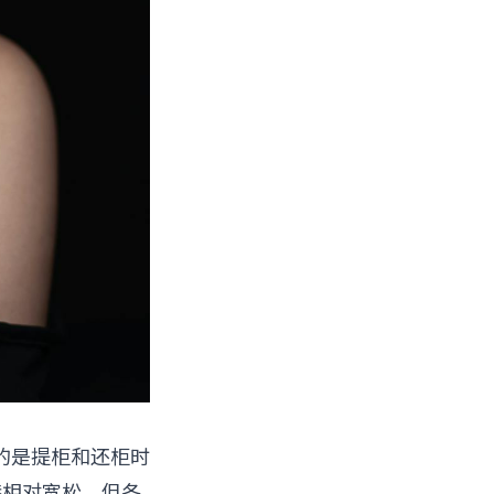
的是提柜和还柜时
尔港相对宽松，但冬