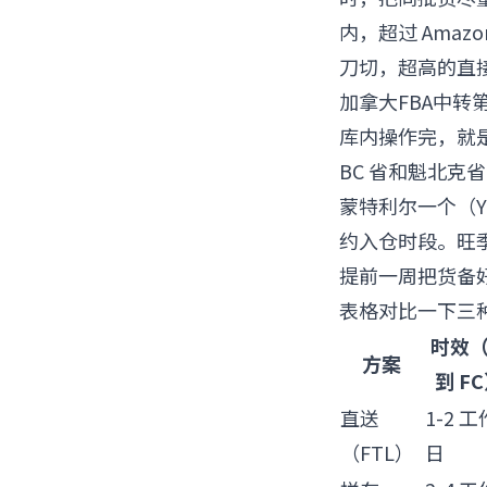
内，超过 Ama
刀切，超高的直接
加拿大FBA中转
库内操作完，就是卡派
BC 省和魁北克省
蒙特利尔一个（YUL
约入仓时段。旺季
提前一周把货备
表格对比一下三
时效
方案
到 F
直送
1-2 工
（FTL）
日