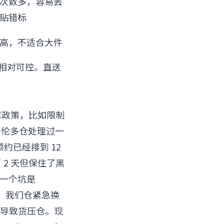
次数多，容易丢
贴错标
高，不适合大件
效相对可控。直送
入库政策，比如限制
在多伦多仓处理过一
预约已经排到 12
 2 天但保住了黑
另一个坑是
全瘫，我们仓紧急换
没法改导致货压仓。现