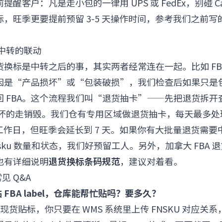
醒客户：凡是走小包的一律用 UPS 或 FedEx，别碰 Can
，旺季更要提前预留 3-5 天操作时间，参考我们之前写
 中转的联动
换标是中转之后的事，其实两者经常连在一起。比如 FB
因是“产品损坏”或“包装破损”，我们检查后如果只是
回 FBA。这个流程我们叫“退货抽卡”——先把退货拆开
存，坏的走销毁。我们仓有专用区域做退货抽卡，每天最多处理 
 个工作日，但旺季会延长到 7 天。如果你有大批量退货需
sku 数量和状态，我们好预留工人。另外，加拿大 FBA 
也有详细说明
退货换标条码规范
，建议对着看。
见 Q&A
FBA label，仓库能帮忙贴吗？要多久？
货贴标，你只要在 WMS 系统里上传 FNSKU 对应关系