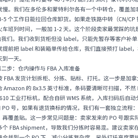
就慢。我们在多伦多和蒙特利尔各有一个中转仓，覆盖加
3-5 个工作日能拉回仓库卸货。如果走铁路中转（CN/CP
车班列时间，一般加 1-2 天。这个阶段卖家最常踩的坑是
el 发给我们。我们收到货柜但没 label，只能先暂存等客户
前把 label 和装箱单传给仓库，我们直接预打 labe
天到一天。
第二步：仓内操作与 FBA 入库准备
 FBA 发货计划拆柜、分拣、贴标、打托。这一步是加拿
Amazon 的 8x3.5 英寸标准，条码要清晰可扫描，不然
 ZT610 工业打标机，配合自研 WMS 系统，入库扫码后
U 和 PO 号，如果有退货换标的情况，我们有一套独立流
，再覆盖贴。这一步常见问题是：卖家发来的 PO 号跟实
个 FBA shipment，导致我们分拣时容易混。建议卖
合并到一个 PO 下，减少分拣复杂度。另外打托高度要控制