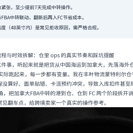
约紧张，至少提前7天完成中转操作。
FBA中转联动，翻新后再入FC节省成本。
高度（48英寸内）是常见拒收原因，需严格合规。
流程与时效拆解：仓里 ops 的真实节奏和踩坑提醒
转这件事，听起来就是把货从中国海运到加拿大，先落海外
C。但实际跑起来，每一步都有变量。我在丰叶物流蒙特利尔
程没算好、面单贴错、卡派预约冲突，导致入库扣件甚至
的视角，把加拿大FBA中转的港到仓、仓到 FC 两个阶段拆
常见翻车点，给跨境卖家一个真实的操作参考。