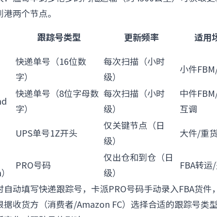
到港两个节点。
跟踪号类型
更新频率
适用
快递单号（16位数
每次扫描（小时
小件FBM
字）
级）
快递单号（8位字母数
每次扫描（小时
中件FBM
nd
字）
级）
互调
仅关键节点（日
UPS单号1Z开头
大件/重
级）
仅出仓和到仓（日
PRO号码
FBA转运
in）
级）
时自动填写快递跟踪号，卡派PRO号码手动录入FBA货件
据收货方（消费者/Amazon FC）选择合适的跟踪号类