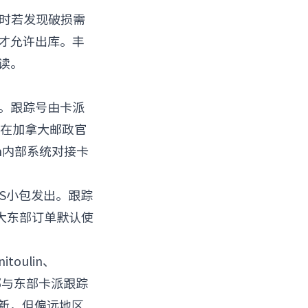
次时若发现破损需
才允许出库。丰
可读。
FC。跟踪号由卡派
无法在加拿大邮政官
n内部系统对接卡
PS小包发出。跟踪
大东部订单默认使
oulin、
部与东部卡派跟踪
更新，但偏远地区