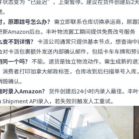
件状态变为“已延迟”，上架暂停。建议在货件创建后2
递。
时，原跟踪号怎么办？
需立即联系仓库切换承运商，原跟
更新Amazon后台。丰叶物流罢工期间提供免费改号服务
么查不到详情？
卡派公司通常只提供基本节点，想查询中
会对卡派包裹额外发送内部确认邮件，包括卡车车牌和预
用同一个吗？
不能。退货是独立物流动作，需生成新的退
，消费者打印加拿大邮政标签，仓库收到后扫描单号入库
销毁确认。
时录入Amazon？
货件创建后24小时内录入最佳。丰
n Shipment API录入，若失败则触发人工重试。