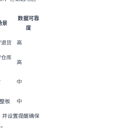
数据可靠
场景
度
/退货
高
/仓库
高
货
中
/整板
中
，并设置提醒确保
型。