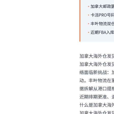
·
加拿大邮政
·
卡派PRO号
·
丰叶物流双
·
近期FBA入
加拿大海外仓发
加拿大海外仓发
络面临新挑战：加
动。丰叶物流在
据拆解从港口提
近期排期更准、
什么是加拿大海
加拿大海外仓发