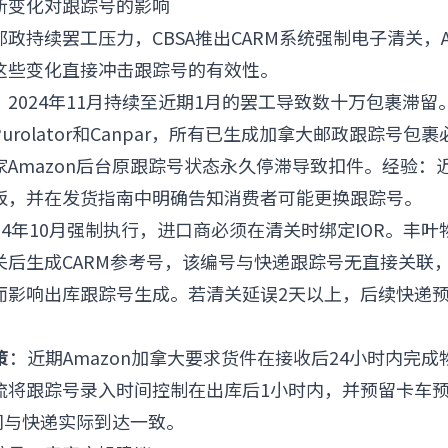
新变化对跟踪号的影响
政持续罢工压力，CBSA推出CARM系统强制电子清关，Am
这些变化直接冲击跟踪号的有效性。
：2024年11月持续至近期1月的罢工导致数十万包裹滞
urolator和Canpar，所有已生成加拿大邮政跟踪号包
家Amazon后台原跟踪号状态永久停滞导致扣件。经验：
板，并在发货指南中明确告知消费者可能更换跟踪号。
24年10月强制执行，进口商必须在清关时绑定IOR。丰叶
关后生成CARM参考号，该编号与快递跟踪号无直接关联
而影响出库跟踪号生成。若清关延误2天以上，后续快递
。
策
：近期Amazon加拿大要求货件在接收后24小时内完
流将跟踪号录入时间控制在出库后1小时内，并预留卡车
时间与快递实际到达一致。