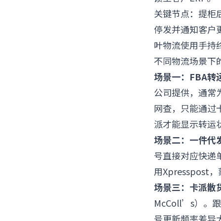
关键节点：提柜后
停发并通知客户
叶物流使用手持终
不同物流场景下
场景一：FBA转
公司提供，通常为P
网查，只能通过卡
派才能显示转运
场景二：一件代发
号直接对应快递
用Xpresspo
场景三：卡派散
McColl’s
号更新频率差异