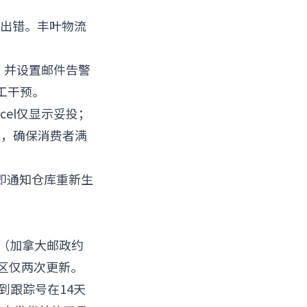
贴出错。丰叶物流
。
号，并设置邮件告警
工干预。
rcel仅显示妥投；
st，确保消费者满
即通知仓库重新生
（加拿大邮政约
地区仅两次更新。
测到跟踪号在14天