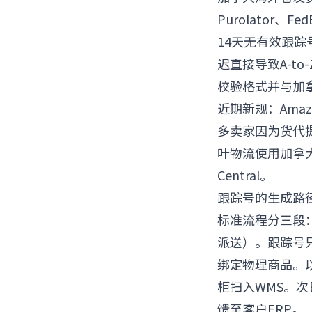
Purolator
14天无有效跟
迟直接导致A-t
校验格式并与加拿
近期新规：Ama
多卖家因为货代
叶物流使用加拿大邮
Central。
跟踪号的生成路
标准流程分三段
派送）。跟踪号
绑定物理商品。以
柜扫入WMS。
馈至客户ERP。