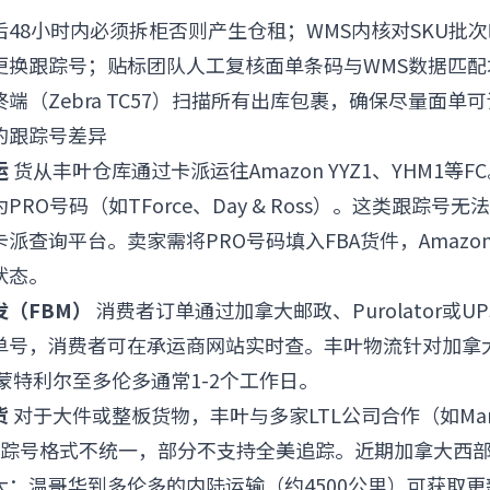
48小时内必须拆柜否则产生仓租；WMS内核对SKU批
更换跟踪号；贴标团队人工复核面单条码与WMS数据匹配
端（Zebra TC57）扫描所有出库包裹，确保尽量面单
的跟踪号差异
运
货从丰叶仓库通过卡派运往Amazon YYZ1、YHM1等
RO号码（如TForce、Day & Ross）。这类跟踪号
派查询平台。卖家需将PRO号码填入FBA货件，Amazo
状态。
（FBM）
消费者订单通过加拿大邮政、Purolator或U
单号，消费者可在承运商网站实时查。丰叶物流针对加拿
st，蒙特利尔至多伦多通常1-2个工作日。
货
对于大件或整板货物，丰叶与多家LTL公司合作（如Manit
）。跟踪号格式不统一，部分不支持全美追踪。近期加拿大西
大：温哥华到多伦多的内陆运输（约4500公里）可获取