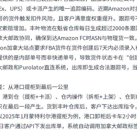
、FedEx、UPS）或卡派产生的唯一追踪编码。近期Amazo
踪号的货件触发扣件风险，且客户满意度权重提升。跟踪号
o-Z索赔增加。丰叶物流在魁省仓库每日生成超过2000条
大邮政协同，确保到达Amazon FC时ASN与物理货一致
zon加拿大站点要求FBA货件在货件创建后7天内必须录
提供的是内部单号而非快递单号，导致货件状态卡在“创
政和Purolator直连系统，出库即生成合法跟踪号，当天
径：从港口提柜到最后一公里
：港到仓（提柜+卡派）、仓内操作（拆柜+上架）、仓到F
只在最后一段产生。货到丰叶仓库后，客户下达出库指令
2025年1月蒙特利尔港提柜为例，港口卸柜后卡车2小
次日客户通过API下发出库单，系统自动调用加拿大邮政标