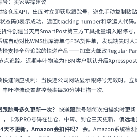
踪号：卖家实操建议
RP对接仓库API，出库时立即获取跟踪号，避免手动复制粘
状态码0表示成功，返回tracking number和承运人代码
件，在货件创建当天用SmartPost第三方工具批量填入跟踪
系统自动对比WMS出库清单与FBA货件单，发现缺失时人
选择支持全程追踪的快递产品——加拿大邮政Regular Pa
t支持节点追踪。近期丰叶物流为FBM客户默认升级Xpresspo
。
号失效快速响应机制：当快递公司网站显示跟踪号无效时，立
。丰叶物流设置监控频率每30分钟扫描一次。
货跟踪号多久更新一次？
快递跟踪号随每次扫描实时更新
次），卡派PRO号码在出仓、中转、到仓三天更新，偏远
4天不更新，Amazon会扣件吗？
会。Amazon系统检