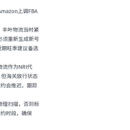
azon上调FBA
留。丰叶物流当时紧
裹必须重新生成新号
近期旺季建议备选
物流作为NRI代
，但海关放行状态
预约会推迟，跟踪
成物理扫描，否则标
预约时段，确保