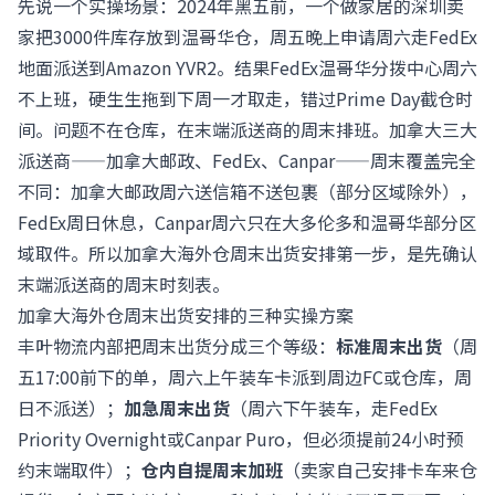
先说一个实操场景：2024年黑五前，一个做家居的深圳卖
家把3000件库存放到温哥华仓，周五晚上申请周六走FedEx
地面派送到Amazon YVR2。结果FedEx温哥华分拨中心周六
不上班，硬生生拖到下周一才取走，错过Prime Day截仓时
间。问题不在仓库，在末端派送商的周末排班。加拿大三大
派送商——加拿大邮政、FedEx、Canpar——周末覆盖完全
不同：加拿大邮政周六送信箱不送包裹（部分区域除外），
FedEx周日休息，Canpar周六只在大多伦多和温哥华部分区
域取件。所以加拿大海外仓周末出货安排第一步，是先确认
末端派送商的周末时刻表。
加拿大海外仓周末出货安排的三种实操方案
丰叶物流内部把周末出货分成三个等级：
标准周末出货
（周
五17:00前下的单，周六上午装车卡派到周边FC或仓库，周
日不派送）；
加急周末出货
（周六下午装车，走FedEx
Priority Overnight或Canpar Puro，但必须提前24小时预
约末端取件）；
仓内自提周末加班
（卖家自己安排卡车来仓