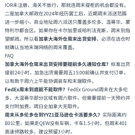
IOR未注册，海关不放行，那就连周末提柜的机会都没有。
二是加拿大邮政在2024年经历罢工后，近期周末派送范围
进一步缩小，商业地址周六派送只覆盖多伦多、温哥华、蒙
特利尔都会区。如果你在卡尔加里或哈利法克斯，周末别指
望邮政。所以看
加拿大海外仓周末出货安排
，必须在选仓时
就确认当地末端网络的周末覆盖。
FAQ
加拿大海外仓周末出货安排要提前多久通知仓库？
标准出货
提前24小时，加急出货需要周五15:00前确认并支付订单，
以有助于周六上午能协调装车和末端取件。
FedEx周末到底能不能取件？
FedEx Ground周末在大多伦
多、大温哥华部分区域有周六取件，但需要提前一天预约并
支付附加费。周日全加拿大无取件。
周末从多伦多仓到YYZ1亚马逊仓卡派要多久？
实际距离约
80公里，如果走QEW没有车祸，卡车1.5小时。但周末401
高速修路较多，建议预留3小时。