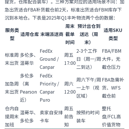
提货，仓库配合装车）。三种方案对应的适用场景不同：加
急出货适合FBA补货截仓前2天，标准出货适合FBM库存下
沉到本地仓。下表是2025年Q1丰叶物流两个仓的数据：
周末
预计出仓到
服务类
适用SKU
适用仓库
末端派送商
截单
送达（周
型
类型
时间
末）
FedEx
2-3个工作
FBA/FBM
标准周
多伦多、
周五
Ground /
日（周一/周
大件，无
末出货
温哥华
17:00
Canpar
二到达）
截仓压力
多伦多
FedEx
周六下午/周
FBA急需补
加急周
（离
Priority /
周六
一上午（视
货、WFS
末出货
Pearson
Canpar
12:00
区域）
截仓前
近）
Puro
仓内自
周五
整托
温哥华、
卖家自安排
按预约时间
提周末
前告
盘/FCL高
多伦多
卡车
装车
加班
知
价值货物