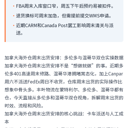
·
FBA周末入库窗口窄，周五下午后预约易被扣件。
·
退货换标可周末加急，但需提前提交WMS申请。
·
近期CARM和Canada Post罢工影响周末清关与派
送。
加拿大海外仓周末出货安排：多伦多与温哥华双仓实操数据
加拿大海外仓周末出货安排不是“想做就做”的事。近期多
伦多401高速周末修路、温哥华港拥堵常态化，加上Canpar
周六不派送FedEx周日不收货，仓库周末出货的实际操作比
想象中骨头多。丰叶物流在蒙特利尔、多伦多、温哥华都有
仓，今天直接从多伦多和温哥华双仓视角，拆解周末出货的
时效、流程和风险。
加拿大海外仓周末出货安排的核心挑战：卡车派送与人工成
本