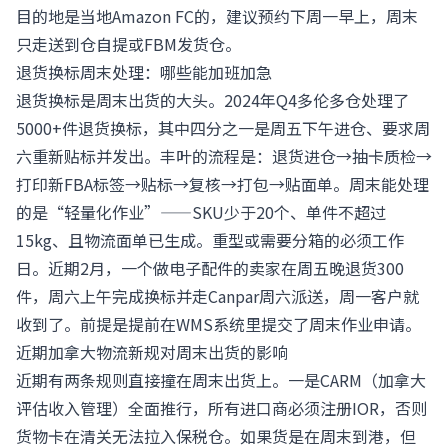
目的地是当地Amazon FC的，建议预约下周一早上，周末
只走送到仓自提或FBM发货仓。
退货换标周末处理：哪些能加班加急
退货换标是周末出货的大头。2024年Q4多伦多仓处理了
5000+件退货换标，其中四分之一是周五下午进仓、要求周
六重新贴标并发出。丰叶的流程是：退货进仓→抽卡质检→
打印新FBA标签→贴标→复核→打包→贴面单。周末能处理
的是“轻量化作业”——SKU少于20个、单件不超过
15kg、且物流面单已生成。重型或需要分箱的必须工作
日。近期2月，一个做电子配件的卖家在周五晚退货300
件，周六上午完成换标并走Canpar周六派送，周一客户就
收到了。前提是提前在WMS系统里提交了周末作业申请。
近期加拿大物流新规对周末出货的影响
近期有两条规则直接撞在周末出货上。一是CARM（加拿大
评估收入管理）全面推行，所有进口商必须注册IOR，否则
货物卡在清关无法拉入保税仓。如果货是在周末到港，但