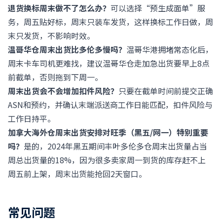
退货换标周末做不了怎么办？
可以选择“预生成面单”服
务，周五贴好标，周末只装车发货，这样换标工作日做，周
末只发货，不影响时效。
温哥华仓周末出货比多伦多慢吗？
温哥华港拥堵常态化后，
周末卡车司机更难找，建议温哥华仓走加急出货要早上8点
前截单，否则拖到下周一。
周末出货会不会增加扣件风险？
只要在截单时间前提交正确
ASN和预约，并确认末端派送商工作日能匹配，扣件风险与
工作日持平。
加拿大海外仓周末出货安排对旺季（黑五/网一）特别重要
吗？
是的，2024年黑五期间丰叶多伦多仓周末出货量占当
周总出货量的18%，因为很多卖家周一到货的库存赶不上
周五前上架，周末出货能抢回2天窗口。
常见问题