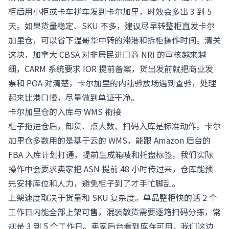
柜后用小柜或卡车拼车发到卡尔加里，时效会多出 3 到 5
天。如果货量稳定、SKU 不多，建议尽早转整柜直发卡尔
加里仓，可以省下温哥华中转的滞港和拆柜操作时间。清关
这块，加拿大 CBSA 对非居民进口商 NRI 的审核越来越
细，CARM 系统要求 IOR 提前备案，货出发前就把商业发
票和 POA 对清楚，卡尔加里的内陆验放场遇到查验，处理
起来比港口慢，尽量做到单证干净。
卡尔加里仓的入库与 WMS 衔接
柜子拖进仓后，卸货、点大数、扫码入库是标准动作。卡尔
加里仓多数用的是基于云的 WMS，能跟 Amazon 后台的
FBA 入库计划打通，提前生成箱唛和托盘标签。我们实际
操作中会要求卖家把 ASN 提前 48 小时传过来，仓库能预
先安排库位和人力，避免柜子到了才手忙脚乱。
上架速度取决于货量和 SKU 复杂度。单品整柜快的话 2 个
工作日内能全部上架可售，混装散货需要逐箱扫码分拣，常
规是 3 到 5 个工作日。卖家后台看到库存可用，我们这边