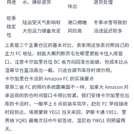
用途
水、换标退货
退货处理
快出
旺季
陆运受天气影响较
港口拥堵
冬季冰雪导致的
稳定
大但运力储备充足
风险高
派送延迟较多
性
上表是三个主要仓区的基本对比，卖家用这张表对照自己的
主力 FC 地址，就能大概判断货屯在哪里更能卡住入库窗
口。注意卡尔加里仓往 BC 省方向回发也能做，但成本比从
温哥华仓直派高出一截，只适合调节库存时偶尔用。
卡尔加里仓卡派到 Amazon FC 的实操要点
草原三省 FC 的预约系统跟美国不一样，加拿大 Amazon 对
承运商的到仓时间窗口卡得比较紧。我们安排卡尔加里仓出
库的卡派时，一般早上 6 点前装车完毕，赶在 FC 早班接收
时段到达。埃德蒙顿 YEG1 当天来回，萨斯卡通 YXE1、里
贾纳 YQR1 最晚次日中午前签收，温尼伯 YWG1 则预留两
天。