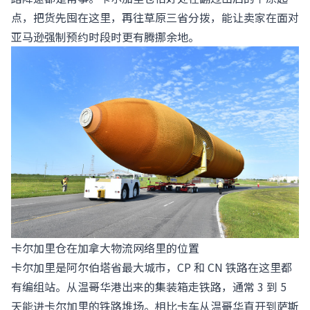
点，把货先囤在这里，再往草原三省分拨，能让卖家在面对
亚马逊强制预约时段时更有腾挪余地。
卡尔加里仓在加拿大物流网络里的位置
卡尔加里是阿尔伯塔省最大城市，CP 和 CN 铁路在这里都
有编组站。从温哥华港出来的集装箱走铁路，通常 3 到 5
天能进卡尔加里的铁路堆场。相比卡车从温哥华直开到萨斯