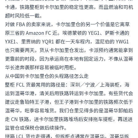
卡通，铁路整柜到卡尔加里的稳定性更高，而且燃油和司机
超时风险低一截。
对做 FBA 的卖家来说，卡尔加里仓的另一个价值是它离草
原三省的 Amazon FC 近。埃德蒙顿的 YEG1、萨斯卡通的
YXE1、里贾纳的 YQR1 都在一天车程内，温尼伯的 YWG1
也只需要两天。货从卡尔加里仓发出，卡派预约通常能拿到
更靠前的时段，因为承运商在本地有固定运力，不像从温哥
华长途奔袭那样容易被临时甩柜。
从中国到卡尔加里仓的头程路径怎么走
整柜 FCL 货最常用的路径是：深圳／宁波／上海装柜，海
运到温哥华港，清关后用铁路转运到卡尔加里。有些货代会
建议走鲁珀特王子港，但王子港到卡尔加里的铁路频次低于
温哥华，旺季容易堆货。我们仓里见得多的是温哥华卸船后
走 CN 铁路，进卡尔加里铁路堆场后安排拖车提柜，再送进
监管仓或保税仓做后续操作。
拼箱 LCL 货也走得通，但拆柜点通常在温哥华。温哥华拆