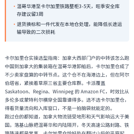
·
温哥华港至卡尔加里铁路整柜3-5天，旺季安全库
存建议留3周
·
退货换标和一件代发在本地仓处理，能降低长途运
输导致的二次损耗
卡尔加里仓实操选型指南：加拿大西部门户的中转该怎么跑
中国到加拿大的集装箱在温哥华港卸船后，卡尔加里仓成了
不少卖家盘算的中转节点。这个仓不在海港边上，但在阿尔
伯塔省，紧挨着草原三省主要仓库群。卡派覆盖
Saskatoon、Regina、Winnipeg 的 Amazon FC，时效比从
多伦多或蒙特利尔横穿全国靠谱得多。选不选卡尔加里仓，
得看货量流向和入库窗口，不是一拍脑袋就能定的。
跑过仓的都知道，加拿大物流链受地形和天气影响远大于美
国。落基山脉把温哥华和内陆隔开，冬天高速公路封路、铁
路降速都是常事。卡尔加里仓恰好处在翻过山后的平原起