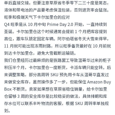
单后直接交接。但要注意草原省冬季零下二三十度是常态，
液体和带电池的产品要考虑保温包装，否则退货率会猛涨。
旺季和极端天气下卡尔加里仓的应对
Q4 旺季是从 10 月中旬 Prime Day 2.0 开始，一直持续到
圣诞。卡尔加里仓这个时候通常会提前 1 个月把库容提到
高位，跟车队锁定固定车辆。阿尔伯塔省冬天大雪来得早，
11 月就可能出现冻雨封路，所以旺季备货最好在 10 月前就
到达卡尔加里仓，避免大雪截断运输链。
我们仓里经历过最麻烦的是铁路罢工导致温哥华过来的柜子
积压半个月，卡尔加里仓一度断货，卡派车辆只能空转。后
来调整策略，部分高周转 SKU 预先用卡车从温哥华直发过
来做安全库存，虽然操作多了一步，但能保住 Amazon Buy
Box 不断货。卖家如果想在草原省稳住销量，给卡尔加里
仓留够 3 周的安全库存是比较稳妥的做法，具体排期和库
存水位可以联系丰叶物流的客服，根据 SKU 周转率单独规
划。