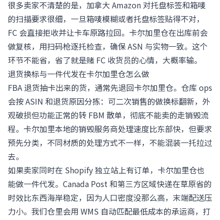
很多卖家不清楚的是，加拿大 Amazon 对托盘标签和箱唛
的扫描要求很细，一旦箱唛模糊或者托盘标签贴得不对，
FC 会直接拒收并让卡车原路拉回。卡尔加里仓在出库前会
做复核，用扫码枪逐托检查，确保 ASN 与实物一致。这个
环节不能省，省了就是赌 FC 收货员的心情，大概率输。
退货换标与一件代发在卡尔加里仓怎么做
FBA 退货抽卡出来的货，通常先退回卡尔加里仓。仓库 ops
会按 ASIN 和退货原因分拣：可二次销售的做换标翻新，外
观破损但功能正常的转 FBM 散单，彻底不能卖的走销毁流
程。卡尔加里本地的销毁服务商处理速度比东部快，但要求
预先分类，不同材质的处理方式不一样，不能混装一托拉过
去。
如果卖家同时在 Shopify 独立站上有订单，卡尔加里仓也
能做一件代发。Canada Post 和第三方区域快递在草原省的
时效比东西海岸稳定，因为人口密度没那么高，末端配送压
力小。我们仓里会用 WMS 自动匹配最低成本的承运商，打