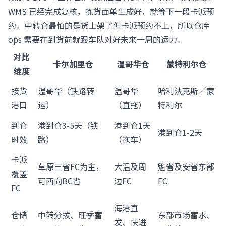
WMS 已经完成复核，拣货面单生成好，就等下一段卡派预
约。中转仓最怕的是货上架了但卡派预约不上，所以仓库
ops 需要在到货前就跟车队对好未来一周的运力。
对比
卡尔加里仓
温哥华仓
蒙特利尔仓
维度
接货
温哥华（铁路转
温哥华
哈利法克斯／蒙
港口
运）
（直拖）
特利尔
到仓
港到仓3-5天（铁
港到仓1天
港到仓1-2天
时效
路）
（拖车）
卡派
草原三省FC为主，
大温及周
魁省及安省东部
覆盖
可西向BC省
边FC
FC
FC
海港直
仓储
中转分拨、旺季蓄
东部市场蓄水、
发、快进