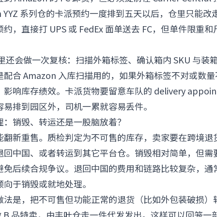
azon YYZ 系列仓的卡派预约一度排到五天以后，仓里只能
，直接打 UPS 或 FedEx 面单送去 FC，但单件限
，仓里还会做一次复核：扫描外箱标签、确认箱内 SKU 与
配合 Amazon 入库扫描用的，如果外箱标签不对或数
响库存绩效。卡派货物要留意车队的 delivery appoin
容易排到园区外，司机一累就容易丢件。
理：销毁、转运还是一股脑放着？
能翻新重售。质检判定为不可售的库存，卖家要在跨境退
退回中国、或者转运到其它平台仓。销毁相对简单，但需
避免后续合规争议。退回中国的费用和链路比较复杂，通
倾向于销毁或就地处理。
做法是，把不可售但功能正常的退货（比如外包装破损）
独立站做 B 品特卖，由丰叶仓走一件代发发出。这样可以回笼