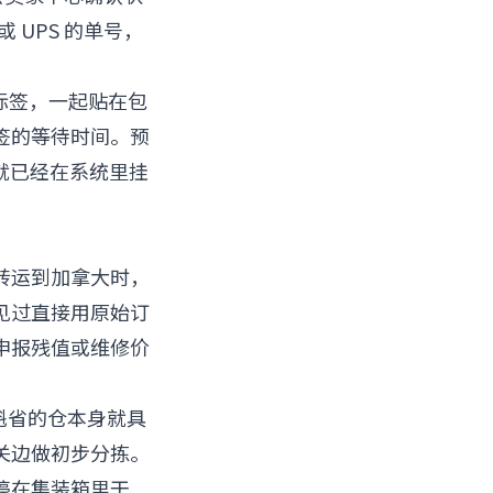
 UPS 的单号，
 标签，一起贴在包
签的等待时间。预
到就已经在系统里挂
转运到加拿大时，
 见过直接用原始订
申报残值或维修价
魁省的仓本身就具
关边做初步分拣。
停在集装箱里干