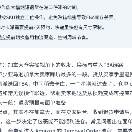
操作能大幅缩短退货在港口停滞的时间。
按SKU独立工位操作，避免贴错标签导致FBA库存差异。
A时卡派需要提前3天预约，快递虽快但有尺寸限制。
理应提前切换备用物流渠道，控制周转节奏。
解：加拿大仓实操视角下的收发、换标与重入FBA链路
不少亚马逊加拿大卖家踩坑最多的一段。货从买家手里退
派送回FBA，中间稍微卡住，一个星期就过去了。仓里 o
路和常见误操作聊透，帮助卖家把退货从损耗变成可控库
头一段：退货预报与面单准备
起点，其实不在加拿大，而在卖家后台。收到退货申请后
bel），这一步决定了包裹能不能顺利进仓。常见问题出在面单
会自动进入 Amazon 的 Removal Order 流程，