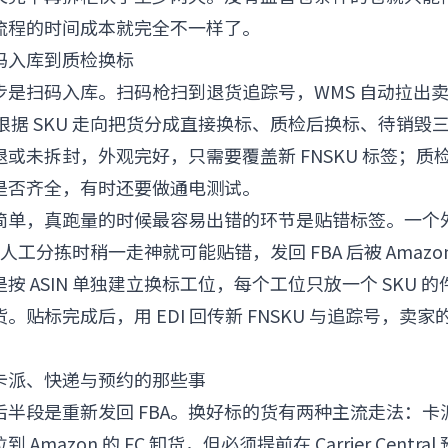
流程的时间成本就完全不一样了。
码入库到质检换标
是扫码入库。扫码枪扫到退货追踪号，WMS 自动拉出卖家
 会根据 SKU 走向把货分成直接换标、质检后换标、待销
或未拆封，外观完好，只需要覆盖新 FNSKU 标签；质
是否齐全，有时还要做通电测试。
简单，真跑量的时候最容易出错的环节是贴错标签。一个
货，人工分拣时稍一走神就可能贴错，发回 FBA 后被 Amaz
按 ASIN 单独建立换标工位，每个工位只放一个 SKU 
。贴标完成后，用 EDI 回传新 FNSKU 与追踪号，卖
：卡派、快递与预约的那些事
后半段是重新发回 FBA。换好标的货有两种主流走法：卡
Amazon 的 FC 卸货，但必须提前在 Carrier Central