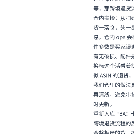
等，那跨境退货
仓内实操：从扫
货一落仓，头一步
息，仓内 ops
件多数是买家误退
有无破损、配件
换标这个活看着
似 ASIN 的退
我们仓里的做法是
再清线，避免串货
时更新。
重新入库 FBA
跨境退货流程的
合整板量的货，拉到 