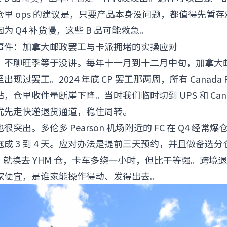
里 ops 的建议是，只要产品本身没问题，都值得先暂
为 Q4 补货慢，这些 B 品可能救急。
事件：加拿大邮政罢工与卡派拥堵的实操应对
，不聊旺季等于没讲。每年十一月到十二月中旬，加拿大
现过罢工。2024 年底 CP 罢工那两周，所有 Canada 
，仓里收件量断崖下降。当时我们临时切到 UPS 和 Canp
优先走快递退货通道，稳住周转。
出。多伦多 Pearson 机场附近的 FC 在 Q4 经常爆仓，
成 3 到 4 天。应对办法是提前三天预约，并且做备选
去，就换去 YHM 仓，卡车多绕一小时，但比干等强。跨境
家便宜，是谁家能操作得动、发得出去。