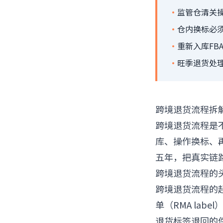
·
监管仓清关
·
仓内换标必须
·
重新入库FB
·
旺季退货处
跨境退货流程拆
跨境退货流程是
库、操作换标、再
五年，把真实链
跨境退货流程的
跨境退货流程的
单（RMA la
退货标签退回的件，