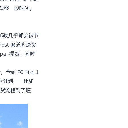
存观察一段时间，
邮政几乎都会被节
Post 渠道的退货
ar 提货，同时
仓到 FC 原本 1
分仓计划——比如
退货流程到了旺