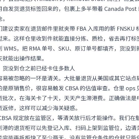
发货退货标签回来的，包裹上多半带着 Canada Post 或
仓。
建议卖家在退货邮件里就夹带 FBA 入库用的新 FNSKU
过来。这样仓里收到件就能直接分拣、质检，省去再打标
 WMS，把 RMA 单号、SKU、原订单号都填齐，货没
天就能出操作结果。
：货没到仓之前已经卡住多数人
容易被忽略的一环是清关。大批量退货从美国或其它站点
是原销售价，很容易触发 CBSA 的估值审查。仓里 ops
货批次，在海关卡了十天，天天产生滞港费。正确做法是
货返修，这样可以减少海关疑惑。
CBSA 规定放在监管区，等清关放行后才能操作。我们在
到港的退货柜可以先登记入库、扫码上架到监管位，边清
关完毕再拆柜快了至少两天。没有监管仓条件的仓就只能