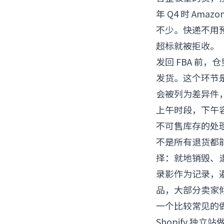
年 Q4 时 Am
不少。快递不用预约
超标就被拒收。
发回 FBA 前
发货。这个环节是
会被列为差异件，影
上午时段，下午
不可售库存的处
不是所有退货都
择：就地销毁、
录影作为记录，
品，大部分卖家
一个比较常见的
Shopify 