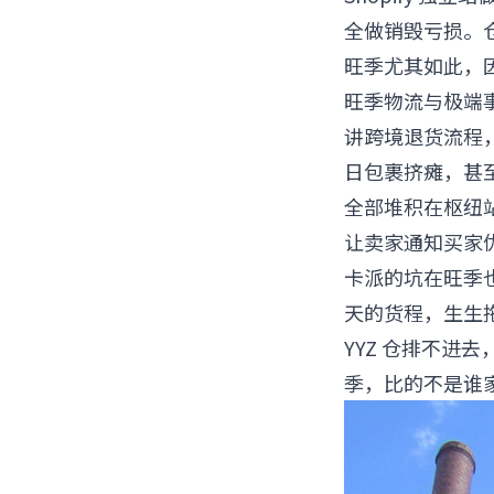
全做销毁亏损。仓
旺季尤其如此，因
旺季物流与极端
讲跨境退货流程
日包裹挤瘫，甚至出
全部堆积在枢纽站
让卖家通知买家
卡派的坑在旺季也很突
天的货程，生生拖
YYZ 仓排不进
季，比的不是谁