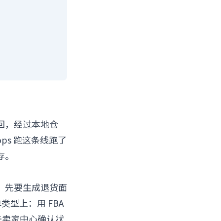
回，经过本地仓
ps 跑这条线跑了
存。
，先要生成退货面
类型上：用 FBA
需要去卖家中心确认状