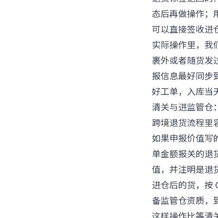
态后再做操作；用自
可以直接签收进
实际操作里，我们
裹外或者随货发
报信息最好同步到
好工单，入库当
清关与进监管仓
跨境退货流程里
如果申报价值写的
单金额报关的退
值，并注明是退
进仓后的货，按 
备监管仓资质，
这样操作比等清