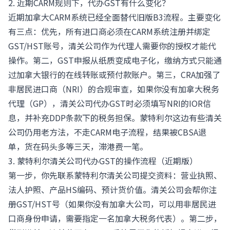
2. 近期CARM规则下，代办GST有什么变化？
近期加拿大CARM系统已经全面替代旧版B3流程。主要变化
有三点：优先，所有进口商必须在CARM系统注册并绑定
GST/HST账号，清关公司作为代理人需要你的授权才能代
操作。第二，GST申报从纸质变成电子化，缴纳方式只能通
过加拿大银行的在线转账或预付款账户。第三，CRA加强了
非居民进口商（NRI）的合规审查，如果你没有加拿大税务
代理（GP），清关公司代办GST时必须填写NRI的IOR信
息，并补充DDP条款下的税务担保。蒙特利尔这边有些清关
公司仍用老方法，不走CARM电子流程，结果被CBSA退
单，货在码头多等三天，滞港费一笔。
3. 蒙特利尔清关公司代办GST的操作流程（近期版）
第一步，你先联系蒙特利尔清关公司提交资料：营业执照、
法人护照、产品HS编码、预计货价值。清关公司会帮你注
册GST/HST号（如果你没有加拿大公司，可以用非居民进
口商身份申请，需要指定一名加拿大税务代表）。第二步，