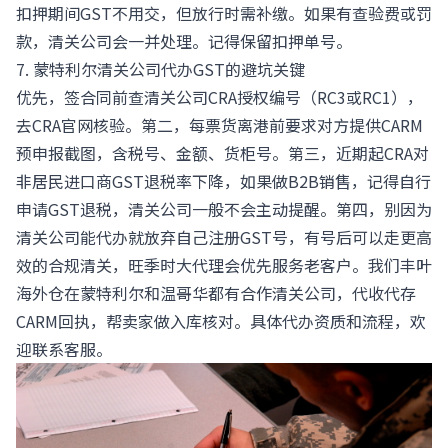
扣押期间GST不用交，但放行时需补缴。如果有查验费或罚
款，清关公司会一并处理。记得保留扣押单号。
7. 蒙特利尔清关公司代办GST的避坑关键
优先，签合同前查清关公司CRA授权编号（RC3或RC1），
去CRA官网核验。第二，每票货离港前要求对方提供CARM
预申报截图，含税号、金额、货柜号。第三，近期起CRA对
非居民进口商GST退税率下降，如果做B2B销售，记得自行
申请GST退税，清关公司一般不会主动提醒。第四，别因为
清关公司能代办就放弃自己注册GST号，有号后可以走更高
效的合规清关，旺季时大代理会优先服务老客户。我们丰叶
海外仓在蒙特利尔和温哥华都有合作清关公司，代收代存
CARM回执，帮卖家做入库核对。具体代办资质和流程，欢
迎联系客服。