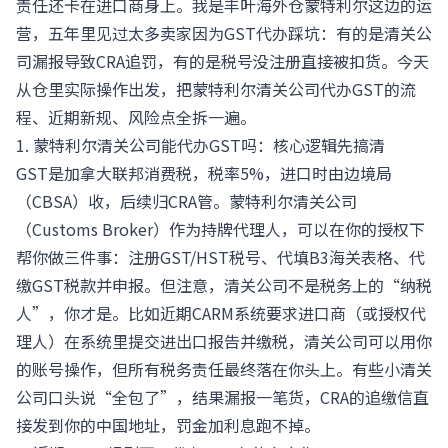
责任还卡在进口商身上。我是丰叶海外仓蒙特利尔这边的运
营，五年里见过太多卖家因为GST代办踩坑：有的是清关公
司漏报导致CRA追罚，有的是税号没注册直接被扣货。今天
从仓里实际操作出发，把蒙特利尔清关公司代办GST的流
程、近期新规、风险点全拆一遍。
1. 蒙特利尔清关公司能代办GST吗：核心逻辑先搞清
GST是加拿大联邦消费税，税率5%，进口时由边境局
（CBSA）收，后续归CRA管。蒙特利尔清关公司
（Customs Broker）作为持牌代理人，可以在你的授权下
帮你做三件事：注册GST/HST税号、代填B3海关表格、代
缴GST税款并申报。但注意，清关公司不是税务上的“纳税
人”，你才是。比如近期CARM系统要求进口商（或授权代
理人）在系统里提交进出口报告并缴税，清关公司可以用你
的账号操作，但所有税务责任最终落在你头上。有些小清关
公司口头说“全包了”，结果漏报一笔货，CRA的追缴信直
接发到你的中国地址，罚金加利息跑不掉。