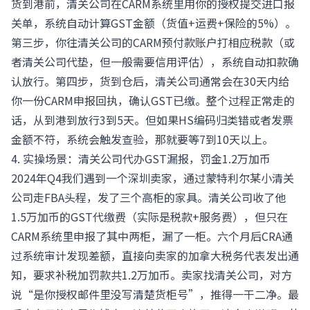
货到港前，清关公司在CARM系统里用你的授权提交进口报
关单，系统自动计算GST金额（货值+运费+保险的5%）。
第三步，你往清关公司的CARM预付款账户打相应税款（或
者清关公司代垫，但一般需要信用评估），系统自动扣款确
认放行。第四步，货到仓后，清关公司通常会在30天内给
你一份CARM申报回执，确认GST已缴。整个过程正常走的
话，从到港到放行3到5天。但如果HS编码归类错或者发票
金额不符，系统会触发查验，那就要等7到10天以上。
4. 实操场景：清关公司代办GST漏报，罚金1.2万加币
2024年Q4我们遇到一个深圳卖家，通过蒙特利尔某小清关
公司走FBA头程，发了三个高柜的家具。清关公司收了他
1.5万加币的GST代缴费（实际是税款+服务费），但只在
CARM系统里申报了其中两柜，漏了一柜。六个月后CRA通
过系统审计发现差额，直接向卖家的加拿大税务代表发出通
知，要求补税加罚款共1.2万加币。卖家找清关公司，对方
说“是你授权邮件里没写清楚货柜号”，推得一干二净。最