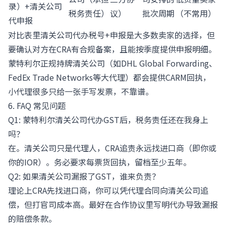
录）+清关公司
税务责任）
议）
批次周期
（不常用）
代申报
对比表里清关公司代办税号+申报是大多数卖家的选择，但
要确认对方在CRA有合规备案，且能按季度提供申报明细。
蒙特利尔正规持牌清关公司（如DHL Global Forwarding、
FedEx Trade Networks等大代理）都会提供CARM回执，
小代理很多只给一张手写发票，不靠谱。
6. FAQ 常见问题
Q1: 蒙特利尔清关公司代办GST后，税务责任还在我身上
吗？
在。清关公司只是代理人，CRA追责永远找进口商（即你或
你的IOR）。务必要求每票货回执，留档至少五年。
Q2: 如果清关公司漏报了GST，谁来负责？
理论上CRA先找进口商，你可以凭代理合同向清关公司追
偿，但打官司成本高。最好在合作协议里写明代办导致漏报
的赔偿条款。