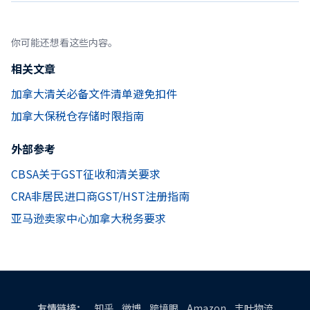
你可能还想看这些内容。
相关文章
加拿大清关必备文件清单避免扣件
加拿大保税仓存储时限指南
外部参考
CBSA关于GST征收和清关要求
CRA非居民进口商GST/HST注册指南
亚马逊卖家中心加拿大税务要求
友情链接：
知乎
微博
跨境眼
Amazon
丰叶物流