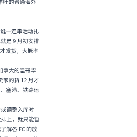
丰叶的普通海外
圣诞一连串活动扎
是 9 月初安排
旬才发货，大概率
加拿大的温哥华
的货 12 月才
工、塞港、铁路运
仓或调整入库时
没排上，就只能暂
解各 FC 的放