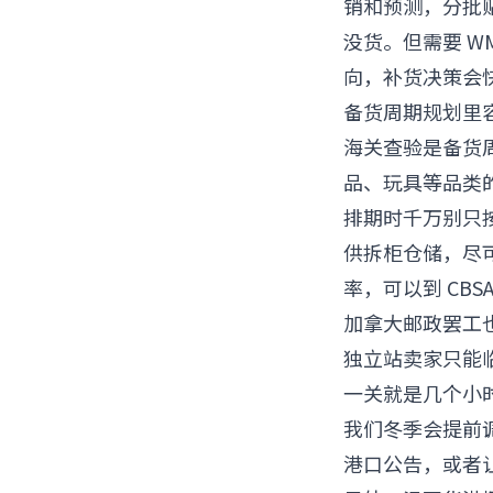
销和预测，分批
没货。但需要 WM
向，补货决策会
备货周期规划里
海关查验是备货周
品、玩具等品类的
排期时千万别只按
供拆柜仓储，尽可
率，可以到
CBS
加拿大邮政罢工也
独立站卖家只能
一关就是几个小时。
我们冬季会提前
港口公告，或者