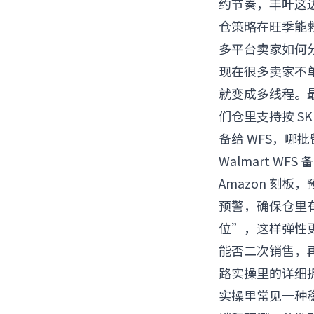
约节奏，丰叶这
仓策略在旺季能
多平台卖家如何分
现在很多卖家不单吊
就变成多线程。
们仓里支持按 S
备给 WFS，哪
Walmart WFS 
Amazon 刻
预警，确保仓里
位”，这样弹性
能否二次销售，
路实操
里的详细
实操里常见一种稳