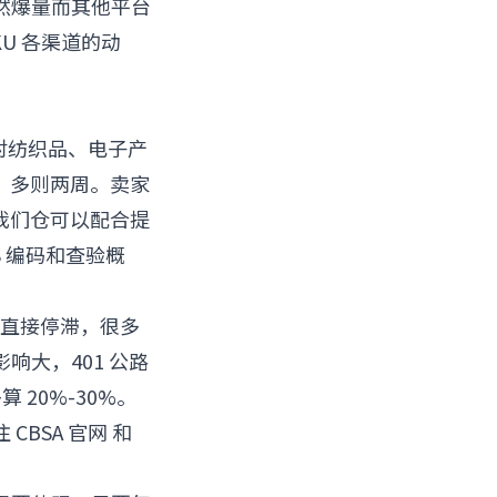
然爆量而其他平台
KU 各渠道的动
对纺织品、电子产
日，多则两周。卖家
，我们仓可以配合提
 编码和查验概
送直接停滞，很多
大，401 公路
 20%-30%。
注
CBSA 官网
和