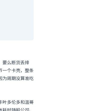
，要么断货丢排
节一个卡壳，整条
因为周期没算准吃
丰叶多伦多和温哥
体耗时随船公司、