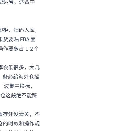
比空运省，适合中
卸柜、扫码入库，
要贴 FBA 面
要多占 1-2 个
率会低很多，大几
时，务必给海外仓操
前有一波集中换标，
外仓这段绝不能踩
暂存还没清关，不
仓的时效和操作规