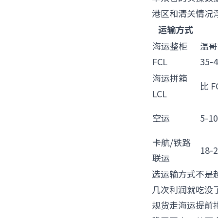
港区和清关情况
运输方式
海运整柜
温哥
FCL
35-
海运拼箱
比 F
LCL
空运
5-
卡航/铁路
18-
联运
选运输方式不是
几次利润就吃没
规货走海运提前排