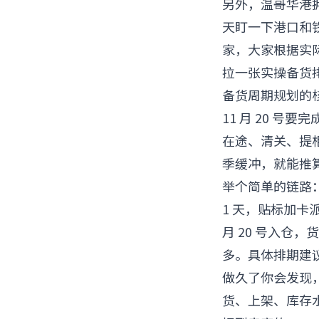
另外，温哥华港
天盯一下港口和
家，大家根据实
拉一张实操备货
备货周期规划的
11 月 20 
在途、清关、提
季缓冲，就能推算
举个简单的链路：
1 天，贴标加卡派预
月 20 号入仓
多。具体排期建
做久了你会发现
货、上架、库存