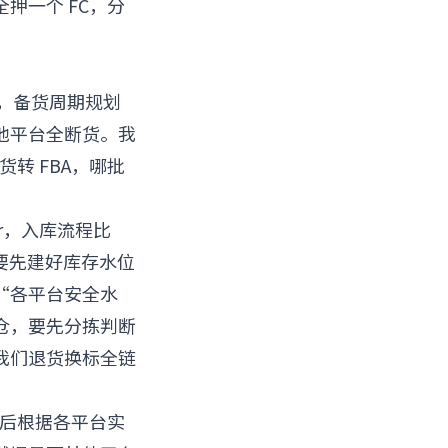
押一个 FC，分
立站，备货周期规划
他平台全断货。我
转 FBA，哪批
vider，入库流程比
则要先建好库存水位
“各平台安全水
仓，要先分拣判断
我们
退货换标全链
然后根据各平台实