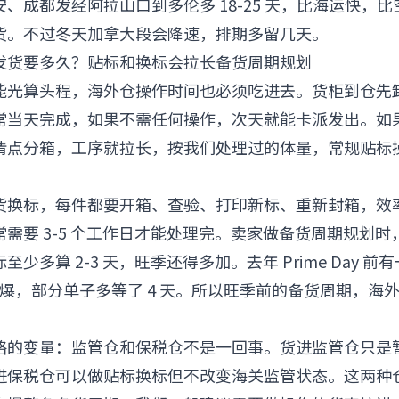
、成都发经阿拉山口到多伦多 18-25 天，比海运快，
货。不过冬天加拿大段会降速，排期多留几天。
发货要多久？贴标和换标会拉长备货周期规划
能光算头程，海外仓操作时间也必须吃进去。货柜到仓先
当天完成，如果不需任何操作，次天就能卡派发出。如果货
点分箱，工序就拉长，按我们处理过的体量，常规贴标操作
货换标，每件都要开箱、查验、打印新标、重新封箱，效
需要 3-5 个工作日才能处理完。卖家做备货周期规划
少多算 2-3 天，旺季还得多加。去年 Prime Day 
塞爆，部分单子多等了 4 天。所以旺季前的备货周期，海
略的变量：监管仓和保税仓不是一回事。货进监管仓只是
进保税仓可以做贴标换标但不改变海关监管状态。这两种