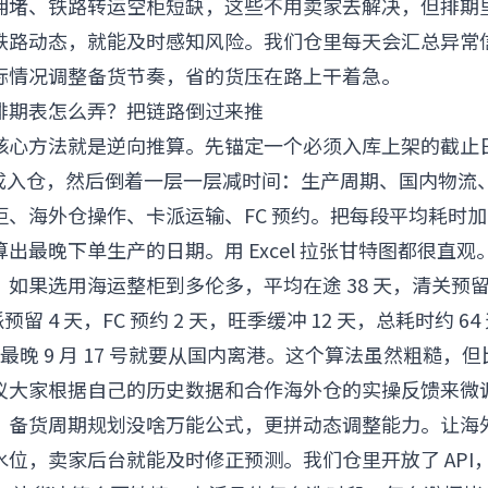
拥堵、铁路转运空柜短缺，这些不用卖家去解决，但排期
铁路动态，就能及时感知风险。我们仓里每天会汇总异常
际情况调整备货节奏，省的货压在路上干着急。
排期表怎么弄？把链路倒过来推
核心方法就是逆向推算。先锚定一个必须入库上架的截止
号要完成入仓，然后倒着一层一层减时间：生产周期、国内物流
柜、海外仓操作、卡派运输、FC 预约。把每段平均耗时
出最晚下单生产的日期。用 Excel 拉张甘特图都很直观
如果选用海运整柜到多伦多，平均在途 38 天，清关预留 
留 4 天，FC 预约 2 天，旺季缓冲 12 天，总耗时约 64
，货最晚 9 月 17 号就要从国内离港。这个算法虽然粗糙，
议大家根据自己的历史数据和合作海外仓的实操反馈来微
，备货周期规划没啥万能公式，更拼动态调整能力。让海
水位，卖家后台就能及时修正预测。我们仓里开放了 API