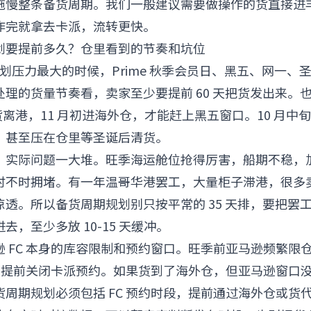
拖慢整条备货周期。我们一般建议需要做操作的货直接进
作完就拿去卡派，流转更快。
划要提前多久？仓里看到的节奏和坑位
规划压力最大的时候，Prime 秋季会员日、黑五、网一、
理的货量节奏看，卖家至少要提前 60 天把货发出来。也就
货离港，11 月初进海外仓，才能赶上黑五窗口。10 月中
，甚至压在仓里等圣诞后清货。
，实际问题一大堆。旺季海运舱位抢得厉害，船期不稳，
不时拥堵。有一年温哥华港罢工，大量柜子滞港，很多卖家
透。所以备货周期规划别只按平常的 35 天排，要把罢
去，至少多放 10-15 天缓冲。
 FC 本身的库容限制和预约窗口。旺季前亚马逊频繁限
甚至提前关闭卡派预约。如果货到了海外仓，但亚马逊窗口
周期规划必须包括 FC 预约时段，提前通过海外仓或货代了