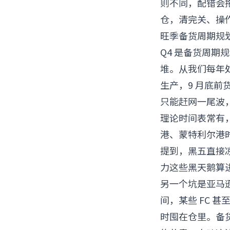
则不同，配错会
仓，清完关、操
旺季备货周期规
Q4 是备货周期
堆。从我们每年处
生产，9 月底前
只能赶网一尾波
理论时间表常有
港、蒙特利尔港时
提到，黑五直接凉
力这些黑天鹅算进
另一个坑是亚马逊
间，某些 FC 
时囤在仓里。备货