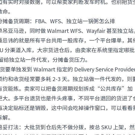
边有实时对接数据，可以帮卖家判断发车时机。也别把货全
救命。
摊备货周期：FBA、WFS、独立站一锅粥怎么排
亚马逊，同时做 Walmart WFS、Wayfair 甚至独
最忌讳的就是所有平台共用一股库存，一个平台爆单，其
KU 分渠道入库，大宗货进仓后，由卖家在系统里指定哪批货
批留给独立站一件代发，分摊备货压力。
备货要单独发到 Walmart 指定的 Delivery Service Pro
板，预约和收货经常要多耗 2-3 天。独立站做一件代发的，
有货能拣。卖家可以把备货周期规划拆成“公共库存”加
更大。多平台退货也是件头疼事，不同平台退回的货进了
再决定贴标还是销毁，这中间会吃掉操作窗口，可以看看
拆解。
妥打法：大批货到仓后先不做分拨，按总 SKU 上架，