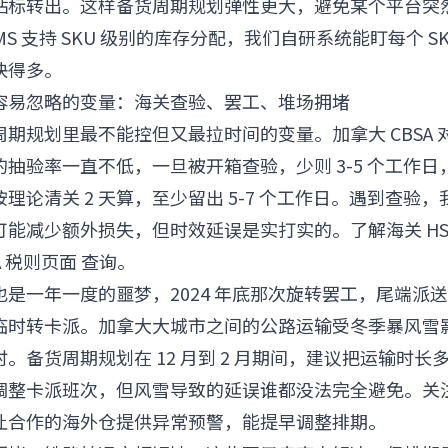
贴标转出。这样备货周期规划弹性更大，避免某个平台突
S 支持 SKU 级别的库存分配，我们自研系统能盯每个 S
快得多。
容易忽略的变量：海关查验、罢工、堆场拥堵
期规划里最不能控但又最拉时间的变量。加拿大 CBSA 
抽验率一直不低，一旦被开箱查验，少则 3-5 个工作
理论清关 2 天算，至少留出 5-7 个工作日。遇到查验
能减少额外损失，但时效延误是实打实的。了解海关 HS
A 税则页面
查询。
是一年一度的噩梦，2024 年底那次旋转罢工，尾端派
临时转卡派。加拿大大城市之间的公路运输受冬季暴风雪影响
备货周期规划在 12 月到 2 月期间，建议把运输时长多算
调整卡派班次，但风雪导致的延误谁都没法完全避免。关
让合作的海外仓提供异常预警，能提早调整排期。