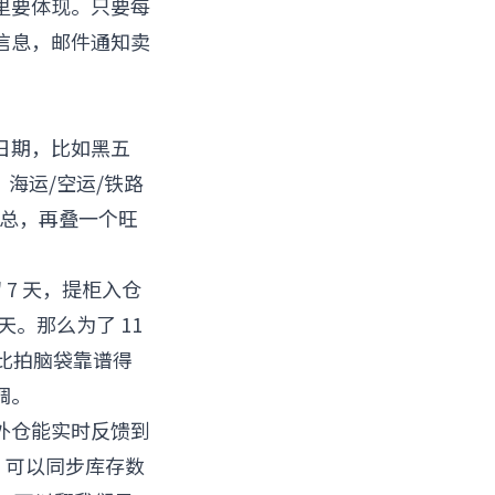
里要体现。只要每
信息，邮件通知卖
日期，比如黑五
、海运/空运/铁路
加总，再叠一个旺
。
7 天，提柜入仓
 天。那么为了 11
但比拍脑袋靠谱得
调。
外仓能实时反馈到
，可以同步库存数