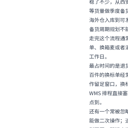
稳了不少，从西安
等货量做季度备
海外仓入库到可
备货周期规划不
走完这个流程通常
单、换箱麦或者清
工作日。
最占时间的是退
百件的换标单经常
作留足窗口，换标至
WMS 排程直接
点到。
还有一个常被忽
能做二次操作；