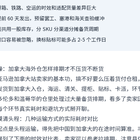
拼箱、铁路、空运的时效和适配货量差异巨大
前 60 天发出，预留罢工、塞港和海关查验缓冲
共用一股库存，分 SKU 分渠道分摊备货周期
口容易被忽略，换标贴标可能多占 2-5 个工作日
操：加拿大海外仓怎样排期才不压货不断货
亚马逊加拿大站卖家的基本功，搞不好要么压着货付仓租
发货到加拿大入仓，海运、清关、提柜、贴标、卡派，环
多伦多和温哥华的仓里处理过大量备货排期，看多了卖家
每个环节真实耗时和避坑方式掰开聊。
摸清头程：几种运输方式的实际耗时对比
起点是头程运输，得先把中国到加拿大的在途时间算准。
据列了下面的时效对比表，卖家可以参考拉排期。注意具