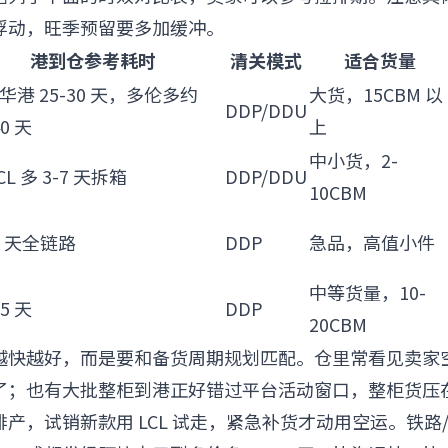
浮动，旺季预留要多加缓冲。
港到仓参考耗时
清关模式
适合货量
华港 25-30 天，多伦多约
大货，15CBM 以
DDP/DDU
40 天
上
中小货，2-
CL 多 3-7 天拆箱
DDP/DDU
10CBM
10 天全链路
DDP
急品，高值小件
中等货量，10-
25 天
DDP
20CBM
越快越好，而是要和备货周期规划匹配。仓里常看见卖家
了；也有大批整柜到港正好错过平台活动窗口，整柜货压
产，试销新款用 LCL 试走，紧急补货才动用空运。铁路