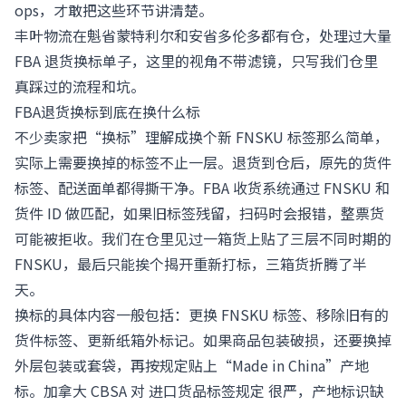
ops，才敢把这些环节讲清楚。
丰叶物流在魁省蒙特利尔和安省多伦多都有仓，处理过大量
FBA 退货换标单子，这里的视角不带滤镜，只写我们仓里
真踩过的流程和坑。
FBA退货换标到底在换什么标
不少卖家把“换标”理解成换个新 FNSKU 标签那么简单，
实际上需要换掉的标签不止一层。退货到仓后，原先的货件
标签、配送面单都得撕干净。FBA 收货系统通过 FNSKU 和
货件 ID 做匹配，如果旧标签残留，扫码时会报错，整票货
可能被拒收。我们在仓里见过一箱货上贴了三层不同时期的
FNSKU，最后只能挨个揭开重新打标，三箱货折腾了半
天。
换标的具体内容一般包括：更换 FNSKU 标签、移除旧有的
货件标签、更新纸箱外标记。如果商品包装破损，还要换掉
外层包装或套袋，再按规定贴上“Made in China”产地
标。加拿大 CBSA 对
进口货品标签规定
很严，产地标识缺