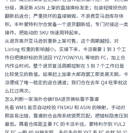
分级，满足新 ASIN 上架的直接换标发走；包装轻微损伤的
翻新后返仓；严重损坏的直接销毁，不浪费亚马逊库存体
积。丰叶蒙特利尔仓常备一个退货翻新组，专门对接这一类
操作，把能动的 SKU 快速周转起来。
从退货离开亚马逊到重新上架可售，这个周期越短，对
Listing 权重的影响越小。实操下来，卡派需要 1 到 3 个工
作日把换好标的货送回 YYZ/YOW/YUL 等地的 FC，加上仓
内作业时间，整个退货复活周期控制在 5 到 7 个工作日是
比较常见的数值。如果赶上加拿大邮政罢工那类黑天鹅，卡
派便成了唯一稳定的返仓通道；我们仓在去年 Q4 旺季就这
么扛过两次。
怎么判断一家海外仓做FBA退货换标靠不靠谱
先看 WMS 能否自动校验 FNSKU 和 ASIN 的映射。手动对
照容易出错，靠谱的仓会用系统锁死匹配，把错标隐患压到
最低。再看仓库距主要 FC 的卡派半径。蒙特利尔到 YUL2
区 FC 一般 40 分钟车程，多伦多仓到 YYZ 系 FC 也就 50 公