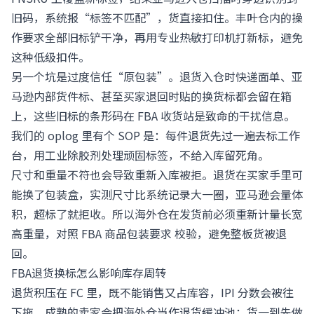
旧码，系统报“标签不匹配”，货直接扣住。丰叶仓内的操
作要求全部旧标铲干净，再用专业热敏打印机打新标，避免
这种低级扣件。
另一个坑是过度信任“原包装”。退货入仓时快递面单、亚
马逊内部货件标、甚至买家退回时贴的换货标都会留在箱
上，这些旧标的条形码在 FBA 收货站是致命的干扰信息。
我们的 oplog 里有个 SOP 是：每件退货先过一遍去标工作
台，用工业除胶剂处理顽固标签，不给入库留死角。
尺寸和重量不符也会导致重新入库被拒。退货在买家手里可
能换了包装盒，实测尺寸比系统记录大一圈，亚马逊会量体
积，超标了就拒收。所以海外仓在发货前必须重新计量长宽
高重量，对照
FBA 商品包装要求
校验，避免整板货被退
回。
FBA退货换标怎么影响库存周转
退货积压在 FC 里，既不能销售又占库容，IPI 分数会被往
下拖。成熟的卖家会把海外仓当作退货缓冲池：货一到先做