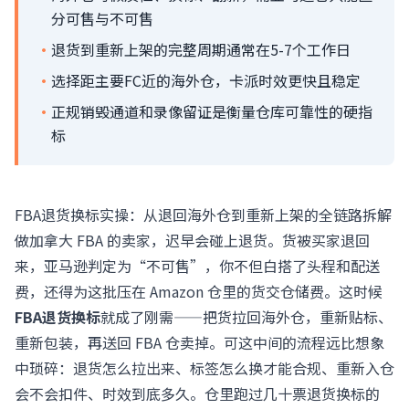
分可售与不可售
·
退货到重新上架的完整周期通常在5-7个工作日
·
选择距主要FC近的海外仓，卡派时效更快且稳定
·
正规销毁通道和录像留证是衡量仓库可靠性的硬指
标
FBA退货换标实操：从退回海外仓到重新上架的全链路拆解
做加拿大 FBA 的卖家，迟早会碰上退货。货被买家退回
来，亚马逊判定为“不可售”，你不但白搭了头程和配送
费，还得为这批压在 Amazon 仓里的货交仓储费。这时候
FBA退货换标
就成了刚需——把货拉回海外仓，重新贴标、
重新包装，再送回 FBA 仓卖掉。可这中间的流程远比想象
中琐碎：退货怎么拉出来、标签怎么换才能合规、重新入仓
会不会扣件、时效到底多久。仓里跑过几十票退货换标的