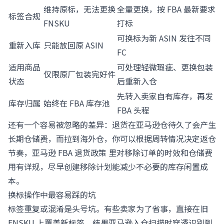
维持原标，无法更换
全量更换，按 FBA 最新要求
标签合规
FNSKU
打标
可换标为新 ASIN 发往不同
重新入库
只能放回原 ASIN
FC
适用商品
可处理轻微瑕疵、更换包装
仅限原厂包装完好件
状态
后重新入仓
先转入卖家自有库存，再发
库存归属
始终在 FBA 库存池
FBA 头程
还有一个容易被忽略的差异：退货在亚马逊仓待久了会产生
长期仓储费，而拉到海外仓，你可以根据周转情况决定返仓
节奏，
亚马逊 FBA 退货政策
里对移除订单的时效和仓储费
用有详规，尽早创建移除计划能减少不必要的库存闲置成
本。
换标操作中最容易踩的坑
标签重复或混淆是头号坑。有些卖家为了省事，直接在旧
FNSKU 上覆盖新标签，结果亚马逊入仓扫描时穿透识别到