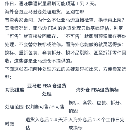
作日，遇旺季退货量暴增可能顺延 1 到 2 天。
海外仓跟亚马逊仓处理退货，区别在哪
有些卖家会问：为什么不让亚马逊直接检查、换标再上架？
实际情况是，亚马逊 FBA 的退货处理只做基础评估，判定
“可售”就直接放回库存，“不可售”就挪到预留库存等你
处理，不会替你换标或维修。而海外仓能做的就灵活得多：
换标、重新包装、套装拆分、损坏品剔除、甚至拆卸零件回
收，这些都是亚马逊仓不提供的。
下面这张表把两种处理方式的关键差异拉出来，方便卖家选
型：
亚马逊 FBA 仓退货
对比维度
海外仓 FBA退货换标
处理
换标、套袋、包装、拆分、
处理范围
仅判断可售/不可售
销毁
退货入仓后 2-4 天评
入海外仓后 2-3 个工作日完
时效
估
成换标