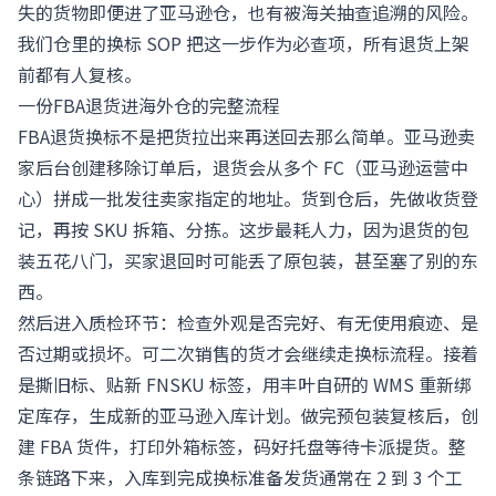
失的货物即便进了亚马逊仓，也有被海关抽查追溯的风险。
我们仓里的换标 SOP 把这一步作为必查项，所有退货上架
前都有人复核。
一份FBA退货进海外仓的完整流程
FBA退货换标不是把货拉出来再送回去那么简单。亚马逊卖
家后台创建移除订单后，退货会从多个 FC（亚马逊运营中
心）拼成一批发往卖家指定的地址。货到仓后，先做收货登
记，再按 SKU 拆箱、分拣。这步最耗人力，因为退货的包
装五花八门，买家退回时可能丢了原包装，甚至塞了别的东
西。
然后进入质检环节：检查外观是否完好、有无使用痕迹、是
否过期或损坏。可二次销售的货才会继续走换标流程。接着
是撕旧标、贴新 FNSKU 标签，用丰叶自研的 WMS 重新绑
定库存，生成新的亚马逊入库计划。做完预包装复核后，创
建 FBA 货件，打印外箱标签，码好托盘等待卡派提货。整
条链路下来，入库到完成换标准备发货通常在 2 到 3 个工