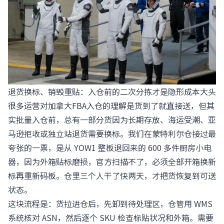
退货换标、销毁重贴：入仓前的二次分拣才是隐形成本大头
很多运营对加拿大FBA入仓的理解是货到了就直接送，但其
实批量入仓前，总有一部分货因为长期存放、海运受潮、亚
马逊拒收或独立站退货需要换标。我们在蒙特利尔仓接过最
夸张的一票，是从 YOW1 整板退回来的 600 多件厨房小电
器，因为外箱贴标磨损，官方扫描不了，必须全部开箱换新
标再重新码板。仓里三个人干了快两天，才把货恢复到可送
状态。
这块流程是：货拉进仓后，先卸到待处理区，仓管用 WMS
系统核对 ASN，然后逐个 SKU 检查标贴状况和外箱。需要