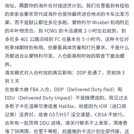
地址，再跟你的海外仓对接送货计划。我们仓里看到有经验
的卖家会要求货代或海外仓提供最终送仓地点的卡车出发方
案，而不是默认都往多伦多跑。蒙特利尔 Mirabel 机场附近
的丰叶物流仓，到 YOW1 的卡派通常 2 小时左右就到，到
多伦多 401 公路沿线的 FC 也基本在 5 小时内，这种卡位对
旺季排期特别有用。但要看具体货量和打托要求，不是什么
货都适合从蒙特利尔发，入仓距离和时效的取舍下面会细
拆。
清关模式对入仓时效的真实影响：DDP 走通了，货就快 3
到 5 天
在加拿大做 FBA 入仓，DDP（Delivered Duty Paid）和
DDU（Delivered Duty Unpaid）不是随便选的。我见过太
多柜子卡在温哥华港或者 Halifax，就是因为 IOR（进口商
记录）没弄对，或者 GST/HST 没交清楚，CBSA 不放行。
去年有一批货用 DDU 进境，清关行联系不上卖家，滞港费
堆了快两周，仓里干等柜，后面推的卡派计划全部作废，这