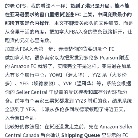
的老 OPS，我的看法不一样：
货到了港只是开局，能不能
在亚马逊要求的窗口里把货送进 FC 上架，中间变数最小的
那段其实是仓内操作
。本文不聊清关那头的文件细节，而是
从仓里干活的角度，把加拿大FBA入仓的整条链路拆开，让
跑货的兄弟心里有数。
加拿大FBA入仓第一步：弄清楚你的货要进哪个 FC
做加拿大站，很多卖家以为把货发到多伦多 Pearson 附近
的 Amazon FC 就够了，实际完全不是这样。亚马逊在加拿
大有多个履行中心，YOW1（渥太华）、YYZ 系（大多伦
多）、YEG（埃德蒙顿）、YVR（温哥华）等，系统会根据
你的 Seller Central 里设置的配送模板和库存分配逻辑分
仓。前年有个卖家三票货都发到 YYZ3 附近的仓，结果系统
全派到了 YEG，卡派从多伦多到埃德蒙顿跑了将近五天，
入仓窗口全乱。
比较好的做法是：在货还没发走之前，先在
Amazon Seller
Central Canada
后台确认
Shipping Queue
里显示的 FC