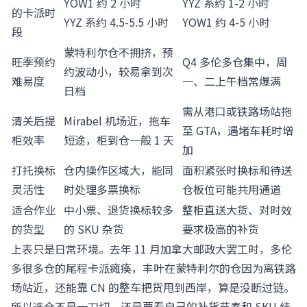
YOW1 约 2 小时
YYZ 系约 1-2 小时
的卡派时
YYZ 系约 4.5-5.5 小时
YOW1 约 4-5 小时
段
蒙特利尔仓不拥挤，预
旺季预约
Q4 多伦多仓集中，周
约波动小，较易拿到次
难易度
一、二上午档常爆满
日档
需从港口或铁路场站拖
清关后提
Mirabel 机场近，拖车
至 GTA，遇堵车耗时增
柜效率
短途，柜到仓一般 1 天
加
打托换标
仓内操作区域大，能同
面积紧张时换标和待送
灵活性
时处理多票换标
仓板位可能共用通道
适合作业
中小票、退货换标较多
整柜直送大货、对时效
的货型
的 SKU 杂货
要求极高的补货
上表只是日常环境。去年 11 月加拿大邮政大罢工时，多伦
多很多仓的尾程卡派瘫痪，丰叶在蒙特利尔的仓因为离铁路
场站近，还能靠 CN 的整车把货甩到西岸，算是没断过链。
所以选仓不是一刀切，还是要看自己的补货节奏和 SKU 结