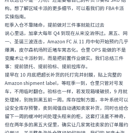
构。想了解区域卡派的更多细节，可以看我们的
FBA卡派
实操指南
。
旺季入仓不靠赌命，提前做对三件事就能扛过去
说心里话，加拿大每年 Q4 到现在从来没消停过。黑五、网
一、圣诞三波连击，Amazon FC 从 11 月中旬开始预约几乎
爆满，皮尔森机场附近堵车常态化。仓里 OPS 能做的不是
变魔术让卡派秒到，而是把前置作业做实。我们总结三件
事：提前锁托、提前验标、提前控库存。
提早在 10 月底把超长补货的托打完并封膜，贴上完整的
Amazon shipment label，等旺季一到，仓里只管对号发
车，不用临时翻仓。验标也一样，若发现箱唛破损，9 月就
处理掉，别拖到黑五前一周。库存控制方面，丰叶系统可以
设安全库存预警，卖到阈值自动通知卖家补货，同时也给仓
留下一周的缓冲时间处理头程来的柜。这套打法虽不神奇，
但在两年多的黑五大促里，确实让几家常驻卖家的订单履约
没崩过。关于整条海外仓路径如何衔接，我们的
加拿大海