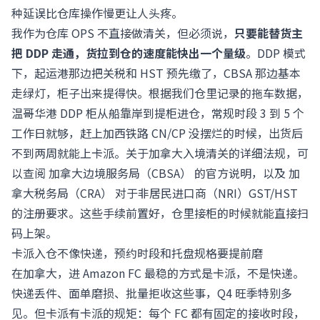
种延误比仓库操作慢更让人头疼。
我作为仓库 OPS 不直接做清关，但必须说，
只要能替货主
把 DDP 走通，货拉到仓的速度能快出一个量级
。DDP 模式
下，起运港那边把关税和 HST 预先缴了，CBSA 那边基本
走绿灯，柜子出来提得快。根据我们仓里记录的拖车数据，
温哥华港 DDP 柜从船靠岸到提柜进仓，常规时段 3 到 5 个
工作日就够，赶上加西铁路 CN/CP 没摆烂的时候，出货后
不到两周就能上卡派。关于加拿大入境清关的详细法规，可
以查阅
加拿大边境服务局（CBSA）
的官方说明，以及
加
拿大税务局（CRA）
对于非居民进口商（NRI）GST/HST
的注册要求。这些手续前置好，仓里接柜的时候就能直接扫
码上架。
卡派入仓不像快递，预约时段和托盘规格要提前磨
在加拿大，进 Amazon FC 最稳的方式是卡派，不是快递。
快递丢件、面单磨损、批量拒收这些事，Q4 旺季特别多
见。但卡派有卡派的规矩：每个 FC 都有固定的接收时段，