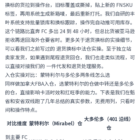
换标的货拉到操作台，旧标覆盖或撕掉，贴上新的 FNSKU
标签，再用系统生成新箱唛，最后重新打托。我们自研的丰
叶系统支持批量锁库和换标跟踪，操作完自动推可用库存。
这个链路比直奔 FC 多出 24 到 48 小时，但总比货被亚马逊
拒收再退回海外仓要省时。更多关于退货换标的实操细节，
可以看我们之前写过的
退货换标中法仓实操
。至于独立站
卖家发货，如果遇到尾程退货回仓，我们也走类似流程，可
以直接对接我们的
一件代发和退货处理服务
。
入仓实操对比：蒙特利尔与多伦多两条线怎么选
同样做加拿大FBA入仓，选蒙特利尔的仓做中转还是多伦多
的仓，直接影响卡派时效和扛旺季的能力。下表是我们在魁
省和安省双线跑了几年总结的真实参数，无费用列，只看时
间和操作特点。
大多伦多（401 沿线）
对比维度
蒙特利尔（Mirabel）仓
仓
到主要 FC