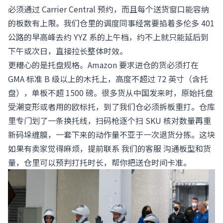
必须通过 Carrier Central 预约，而且每个送货窗口能容纳
的板数有上限。我们仓里的调度同事经常要掐着多伦多 401
公路的早高峰去约 YYZ 系的上午档，约不上就只能延后到
下午或次日，直接拉长整体时效。
更糟心的是托盘规格。Amazon 要求进仓的货必须打在
GMA 标准 B 级以上的木托上，高度不超过 72 英寸（含托
盘），单板不超 1500 磅。很多货从中国发来时，原始托盘
受潮变形或者用的欧标托，到了我们仓必须拆板重打。仓库
里专门划了一条换托线，扫码枪逐个扫 SKU 核对数量再重
新码垛缠膜，一套下来的动作量不亚于一次退货分拣。这块
如果有卖家觉得麻烦，提前联系
我们的客服
沟通板型和货
量，仓里可以预判打托时长，帮你把送仓时间卡准。