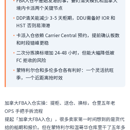
·
FBA入仓不是始发港的事，要盯清关模式和加拿大
境内卡派两个关键节点
·
DDP清关能减少 3-5 天柜期，DDU需备好 IOR 和
HST 否则易滞港
·
卡派入仓依赖 Carrier Central 预约，提前确认板数
和时段错峰更稳
·
二次分拣换标增加 24-48 小时，但能大幅降低被
FC 拒收的风险
·
蒙特利尔仓和多伦多仓各有利好：一个灵活抗旺
季，一个近距离抢时效
加拿大FBA入仓实操：提柜、送仓、换标，仓里五年老
OPS 手把手拆流程
提起「加拿大FBA入仓」，很多卖家第一时间想到的是货代
给的船期和报价。但在蒙特利尔和温哥华仓库里干了五年多