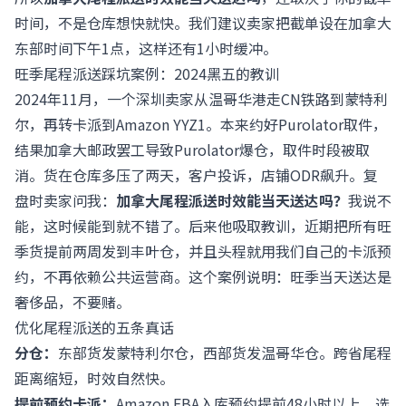
时间，不是仓库想快就快。我们建议卖家把截单设在加拿大
东部时间下午1点，这样还有1小时缓冲。
旺季尾程派送踩坑案例：2024黑五的教训
2024年11月，一个深圳卖家从温哥华港走CN铁路到蒙特利
尔，再转卡派到Amazon YYZ1。本来约好Purolator取件，
结果加拿大邮政罢工导致Purolator爆仓，取件时段被取
消。货在仓库多压了两天，客户投诉，店铺ODR飙升。复
盘时卖家问我：
加拿大尾程派送时效能当天送达吗？
我说不
能，这时候能到就不错了。后来他吸取教训，近期把所有旺
季货提前两周发到丰叶仓，并且头程就用我们自己的卡派预
约，不再依赖公共运营商。这个案例说明：旺季当天送达是
奢侈品，不要赌。
优化尾程派送的五条真话
分仓：
东部货发蒙特利尔仓，西部货发温哥华仓。跨省尾程
距离缩短，时效自然快。
提前预约卡派：
Amazon FBA入库预约提前48小时以上，选