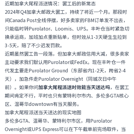
近期加拿大尾程派送情况：罢工后的新常态
2024年Q4加拿大邮政大罢工，持续了将近一个月。那段时
间Canada Post全线停摆，好多卖家的FBM订单发不出去，
只能临时转Purolator、Loomis、UPS。丰叶仓当时紧急切
换承运商，加班加点重新贴单，但时效从1-3天硬生生拉到
3-5天，赔了不少迟发罚款。
近期虽然罢工告一段落，但加拿大邮政信用大减，很多卖家
主动要求我们默认用Purolator或FedEx。现在丰叶仓一件
代发主要走Purolator Ground（东部省内1-2天，跨省2-4
天），加急件走Purolator Overnight（同城次日中午
前）。如果你问
加拿大尾程派送时效能当天送达吗
，在罢工
期间肯定不行，平时也只有蒙特利尔市内、多伦多GTA核心
区、温哥华downtown有当天服务。
加拿大尾程派送当天送达的现实地图
多伦多GTA、温哥华、蒙特利尔市区，用Purolator
Overnight或UPS Express可以在下午截单前完场取件，当