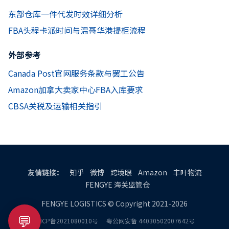
东部仓库一件代发时效详细分析
FBA头程卡派时间与温哥华港提柜流程
外部参考
Canada Post官网服务条款与罢工公告
Amazon加拿大卖家中心FBA入库要求
CBSA关税及运输相关指引
友情链接：
知乎
微博
跨境眼
Amazon
丰叶物流
FENGYE 海关监管仓
FENGYE LOGISTICS © Copyright 2021-2026
💬
粤ICP备2021080010号
粤公网安备 44030502007642号