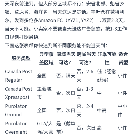
天深夜前送到。但大部分区域都不行：安省北部、魁省乡
镇、草原省、海洋省，当天送达是梦话。丰叶仓在蒙特利
尔，发到多伦多Amazon FC（YYZ1, YYZ2）卡派要2-3天，
当天不可能。小卖家不要被当天送达广告忽悠，按1-3工作
日规划排期最稳。
下面这张表帮你快速判断不同服务能不能当天到：
典型覆
同城当天
跨省当天
旺季可靠
适合
服务类型
盖区域
可达？
可达？
性
货型
Canada Post
否，2-6
低（经常
全国
否，隔天
小件
Regular
天
延误）
Canada Post
主要城
否，1-3
否，次日
中
小件
Xpresspost
市
天
Purolator
否，2-4
中小
全国
否，次日
中高
Ground
天
件
Purolator
GTA/大
是（截单
否，次日
高
小件
Overnight
温/大蒙
前）