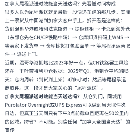
加拿大尾程派送时效能当天送达吗？先看懂时间构成
很多人以为尾程派送就是最后一段快递车跑的那几步。实际
上一票货从中国港到加拿大客户手上，拆开看是这样的：
货到温哥华港或哈利法克斯港 → 提柜还柜 → 卡派到海外仓
（东部仓先在CN/CP铁路中转）→ 仓库卸货扫码上WMS →
等卖家下发货单 → 仓库拣货打包贴面单 → 等尾程承运商取
件 → 派送上门。
近期，温哥华港拥堵比2023年好一点，但CN铁路罢工风险
还在。丰叶蒙特利尔仓数据：2025年Q1，港到仓平均3到5
天；仓内周转（到货到上架）4到6小时；然后等尾程承运
商取件。这一段才是大家关心的“尾程派送”。
加拿大尾程派送时效能当天送达吗？
从仓到门，同城用
Purolator Overnight或UPS Express可以做到当天取件次
日达，但真正当天到只有下午3点前截单且距离在50公里内
的区域。跨省？不可能。别信任何“加拿大全国当天达”的
宣传。