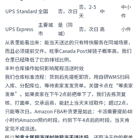
否，2-5
中小
UPS Standard
全国
否，次日
中
天
件
主要城
是（同
UPS Express
否，次日
高
小件
市
城）
从表里能看出来：能当天送达的只有特快服务在同城场景，
而且必须提前交件。旺季Canada Post掉链子概率高，我们
仓里已经降低了它的排班比例。
丰叶仓库操作如何影响尾程派送时效
我们仓库标准流程：货到后先提柜卸货，用自研WMS扫码
入库、分配库位、等待卖家发发货单。关键卡点在“等卖家
发单”。如果卖家在下午2点前把单下了，我们去拣货复
核、打面单、交承运商，能赶上当天末班取件；超过2点，
只能等次日。Amazon FBA补货更是如此：卡派需要提前48
小时约Amazon预约时段，约到下午4点后的时段，当天肯
定完不成派送。
所以
加拿大尾程派送时效能当天送达吗
，还取决于你的截单