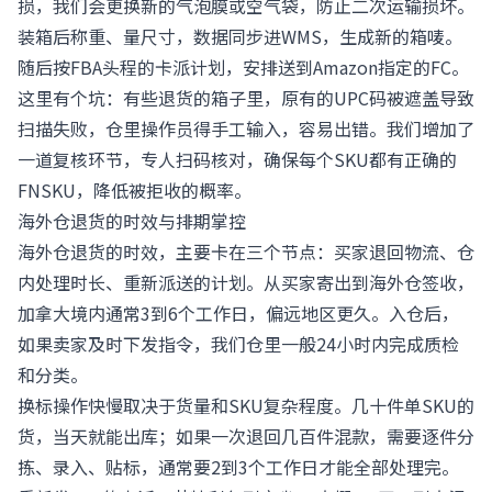
损，我们会更换新的气泡膜或空气袋，防止二次运输损坏。
装箱后称重、量尺寸，数据同步进WMS，生成新的箱唛。
随后按FBA头程的卡派计划，安排送到Amazon指定的FC。
这里有个坑：有些退货的箱子里，原有的UPC码被遮盖导致
扫描失败，仓里操作员得手工输入，容易出错。我们增加了
一道复核环节，专人扫码核对，确保每个SKU都有正确的
FNSKU，降低被拒收的概率。
海外仓退货的时效与排期掌控
海外仓退货的时效，主要卡在三个节点：买家退回物流、仓
内处理时长、重新派送的计划。从买家寄出到海外仓签收，
加拿大境内通常3到6个工作日，偏远地区更久。入仓后，
如果卖家及时下发指令，我们仓里一般24小时内完成质检
和分类。
换标操作快慢取决于货量和SKU复杂程度。几十件单SKU的
货，当天就能出库；如果一次退回几百件混款，需要逐件分
拣、录入、贴标，通常要2到3个工作日才能全部处理完。