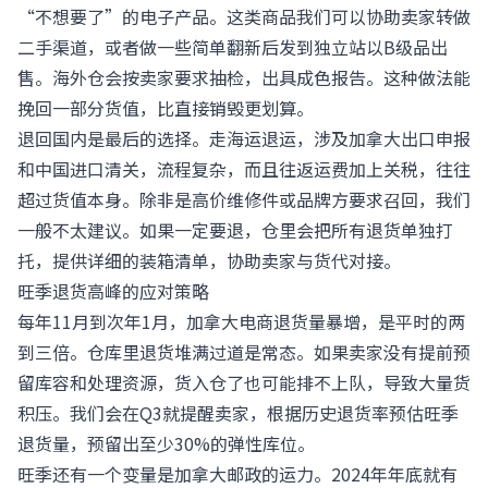
“不想要了”的电子产品。这类商品我们可以协助卖家转做
二手渠道，或者做一些简单翻新后发到独立站以B级品出
售。海外仓会按卖家要求抽检，出具成色报告。这种做法能
挽回一部分货值，比直接销毁更划算。
退回国内是最后的选择。走海运退运，涉及加拿大出口申报
和中国进口清关，流程复杂，而且往返运费加上关税，往往
超过货值本身。除非是高价维修件或品牌方要求召回，我们
一般不太建议。如果一定要退，仓里会把所有退货单独打
托，提供详细的装箱清单，协助卖家与货代对接。
旺季退货高峰的应对策略
每年11月到次年1月，加拿大电商退货量暴增，是平时的两
到三倍。仓库里退货堆满过道是常态。如果卖家没有提前预
留库容和处理资源，货入仓了也可能排不上队，导致大量货
积压。我们会在Q3就提醒卖家，根据历史退货率预估旺季
退货量，预留出至少30%的弹性库位。
旺季还有一个变量是加拿大邮政的运力。2024年年底就有