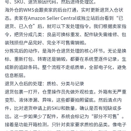
号、SKU、退货原因代码，然后进待处理区。
海外仓的WMS会跟卖家的后台打通，实时更新退货入仓状
态。卖家在Amazon Seller Central或独立站后台看到“已
退货、已入仓”后，就可以下发处理指令。我们根据卖家指
令，把货分成几类：良品可换标重发、配件缺失需维修、包
装残损但产品完好、完全不可售需销毁。
分拣完后的动作，是海外仓退货处理的核心环节。无论是换
标、重新打包、转寄还是销毁，都要在系统里逐件记录，生
成新的追踪条码。整个流程不走纸质单，全部电子化，避免
信息断层。
退货入仓后的处理：质检、分类与记录
退货包裹一打开，仓里操作员先做外观检查。外箱有无严重
变形、液体渗漏、异味，这些都要拍照留底。然后清点内
件，比对退货申请上的SKU和数量，确认是否有短缺或多
出。这一步如果少了配件，系统会标记为“部分不可售”。
接着是功能开箱检测，只针对卖家要求质检的品类。像电子