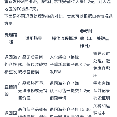
重新发FBA的卡派，蒙特利尔到安省FC大概1-2天，到大温
地区的FC要5-7天。
下面是不同退货处理路径的对比，卖家可以根据自身情况选
方案。
参考时
处理路
适用场景
操作流程概述
效（工
关键点
径
作日）
需要及时
退回海
产品无质量问
入仓质检→换标
处理，避
外仓换
题、仅包装破损
→重新装箱→再
3-7天
免库容积
标重发
或标签错误
发FBA
压
产品损坏严重、
退回海外仓→确
需卖家确
直接销
无法维修或无销
认不可售→提交
1-2天
认并记录
毁
售价值
销毁申请
销毁证明
关税和运
高价值产品或有
退回海外仓→打
15-30
退回国
输成本
维修价值，但翻
包→安排国际物
天（含