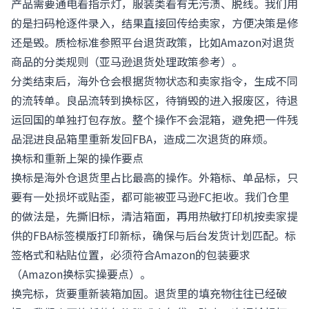
产品需要通电看指示灯，服装类看有无污渍、脱线。我们用
的是扫码枪逐件录入，结果直接回传给卖家，方便决策是修
还是毁。质检标准参照平台退货政策，比如Amazon对退货
商品的分类规则
（亚马逊退货处理政策参考）
。
分类结束后，海外仓会根据货物状态和卖家指令，生成不同
的流转单。良品流转到换标区，待销毁的进入报废区，待退
运回国的单独打包存放。整个操作不会混箱，避免把一件残
品混进良品箱里重新发回FBA，造成二次退货的麻烦。
换标和重新上架的操作要点
换标是海外仓退货里占比最高的操作。外箱标、单品标，只
要有一处损坏或贴歪，都可能被亚马逊FC拒收。我们仓里
的做法是，先撕旧标，清洁箱面，再用热敏打印机按卖家提
供的FBA标签模版打印新标，确保与后台发货计划匹配。标
签格式和粘贴位置，必须符合Amazon的包装要求
（Amazon换标实操要点）
。
换完标，货要重新装箱加固。退货里的填充物往往已经破