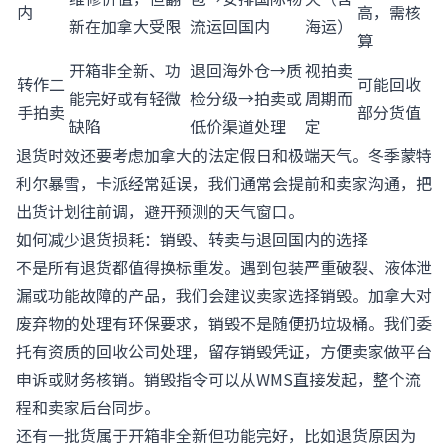
内
高，需核
新在加拿大受限
流运回国内
海运）
算
开箱非全新、功
退回海外仓→质
视拍卖
转作二
可能回收
能完好或有轻微
检分级→拍卖或
周期而
手拍卖
部分货值
缺陷
低价渠道处理
定
退货时效还要考虑加拿大的法定假日和极端天气。冬季蒙特
利尔暴雪，卡派经常延误，我们通常会提前和卖家沟通，把
出货计划往前调，避开预测的天气窗口。
如何减少退货损耗：销毁、转卖与退回国内的选择
不是所有退货都值得换标重发。遇到包装严重破裂、液体泄
漏或功能故障的产品，我们会建议卖家选择销毁。加拿大对
废弃物的处理有环保要求，销毁不是随便扔垃圾桶。我们委
托有资质的回收公司处理，留存销毁凭证，方便卖家做平台
申诉或财务核销。销毁指令可以从WMS直接发起，整个流
程和卖家后台同步。
还有一批货属于开箱非全新但功能完好，比如退货原因为