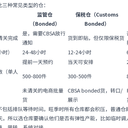
比三种常见类型的仓：
监管仓
保税仓（Customs
（Bonded）
Bonded）
是，需要CBSA放行
清关完成
货到即贴，但仅限保税货
通知
小时）
24-48小时
12-24小时
提前一天预约
当天可安排
数（单人
500-800件
300-500件
未清关的电商批量
CBSA bonded货，转口/
货
展示
不包括排队等待时间。旺季时所有仓库都会积压，普通仓
-3天。所以选仓库要确认他们是否有弹性产能，比如临时调
容量、周转、系统对接