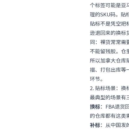
个标签可能是亚马逊
理的SKU码。
贴标不是凭空把
逊退回来的换标
同：裸货常常需
不能留残胶。仓
所以加拿大仓库
描、打包出库等
环节。
2. 贴标场景：换
最典型的场景有
换标
：FBA退
的仓库都有这类
补标
：从中国发