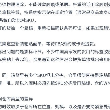
必须物理清除，不能残留胶痕或纸屑。严重的话用除胶剂
员拿标签纸，按系统指示贴在规定位置（通常是商品本身
系统自动比对SKU。
好的货抽一个复核，重新扫描确认条码可读。如果发现错误率
货渠道重新装箱贴面单，等待FBA预约或卡派提货。
易出问题的是撕标环节。不少中国卖家发的货用的标签胶
标签贴上去起泡。仓里遇到这种情况会把货单独挑出来用
：同一箱货里有多个SKU但未分拣，仓里师傅直接整箱贴
误一堆。所以入库时必须先按SKU分拣后再贴标，仓的W
不同仓库类型的差异
的时效取决于仓库所在位置、规模、以及是否支持紧急处