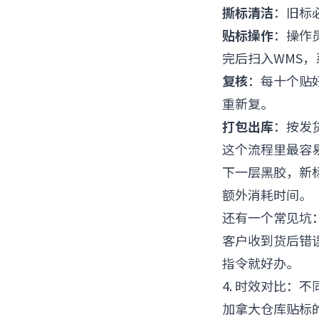
撕标清洁
：旧标
贴标操作
：操作
完后扫入WMS，
复核
：每十个贴
重新复。
打包出库
：按发
这个流程里最容
下一层黑胶，新
额外消耗时间。
还有一个常见坑
客户收到货后错
指令就好办。
4. 时效对比：
加拿大仓库贴标