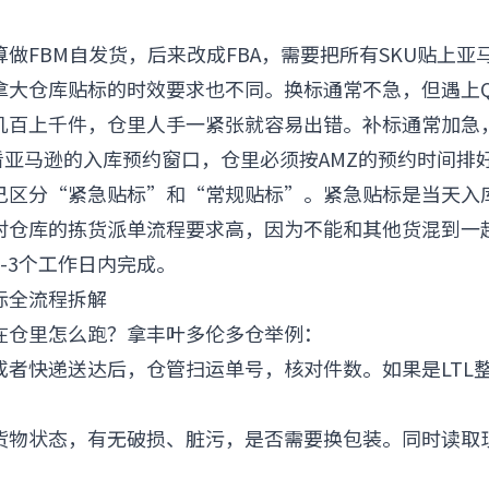
。
做FBM自发货，后来改成FBA，需要把所有SKU贴上亚马
拿大仓库贴标的时效要求也不同。换标通常不急，但遇上Q
几百上千件，仓里人手一紧张就容易出错。补标通常加急
看亚马逊的入库预约窗口，仓里必须按AMZ的预约时间排
己区分“紧急贴标”和“常规贴标”。紧急贴标是当天入
对仓库的拣货派单流程要求高，因为不能和其他货混到一
-3个工作日内完成。
贴标全流程拆解
在仓里怎么跑？拿丰叶多伦多仓举例：
或者快递送达后，仓管扫运单号，核对件数。如果是LTL整
货物状态，有无破损、脏污，是否需要换包装。同时读取
。