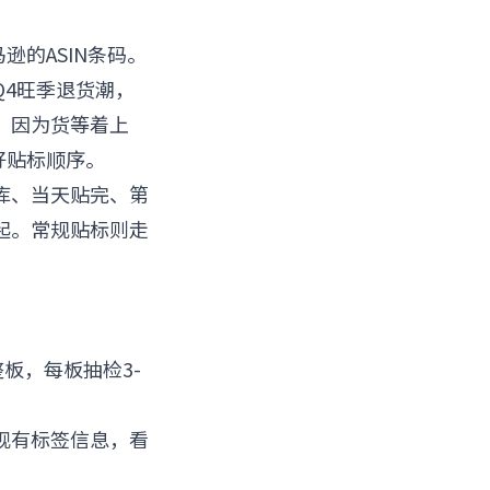
逊的ASIN条码。
4旺季退货潮，
，因为货等着上
好贴标顺序。
库、当天贴完、第
起。常规贴标则走
板，每板抽检3-
现有标签信息，看