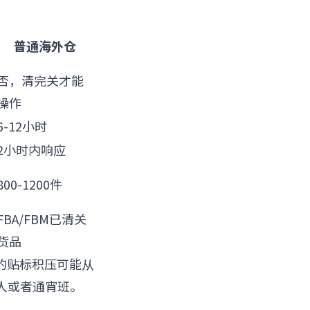
普通海外仓
否，清完关才能
操作
6-12小时
2小时内响应
800-1200件
FBA/FBM已清关
货品
的贴标积压可能从
人或者通宵班。