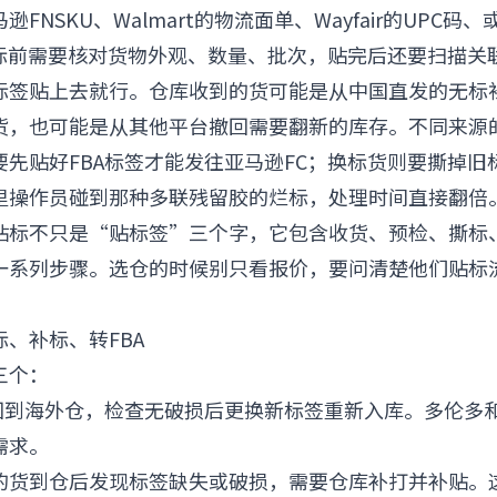
FNSKU、Walmart的物流面单、Wayfair的UPC码
贴标前需要核对货物外观、数量、批次，贴完后还要扫描关
标签贴上去就行。仓库收到的货可能是从中国直发的无标
货，也可能是从其他平台撤回需要翻新的库存。不同来源
要先贴好FBA标签才能发往亚马逊FC；换标货则要撕掉旧
里操作员碰到那种多联残留胶的烂标，处理时间直接翻倍
贴标不只是“贴标签”三个字，它包含收货、预检、撕标
一系列步骤。选仓的时候别只看报价，要问清楚他们贴标
标、补标、转FBA
三个：
货回到海外仓，检查无破损后更换新标签重新入库。多伦多
需求。
的货到仓后发现标签缺失或破损，需要仓库补打并补贴。