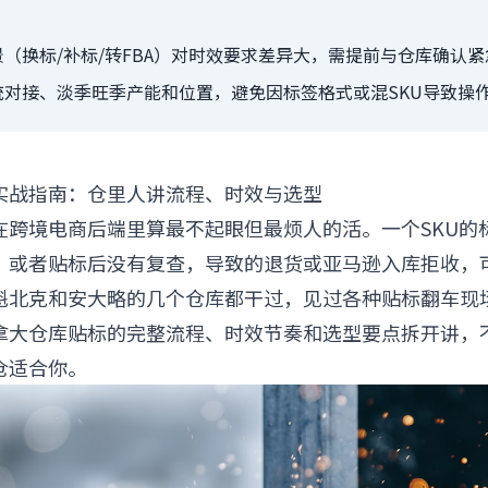
（换标/补标/转FBA）对时效要求差异大，需提前与仓库确认
统对接、淡季旺季产能和位置，避免因标签格式或混SKU导致操
实战指南：仓里人讲流程、时效与选型
在跨境电商后端里算最不起眼但最烦人的活。一个SKU的
、或者贴标后没有复查，导致的退货或亚马逊入库拒收，
魁北克和安大略的几个仓库都干过，见过各种贴标翻车现
拿大仓库贴标的完整流程、时效节奏和选型要点拆开讲，
仓适合你。