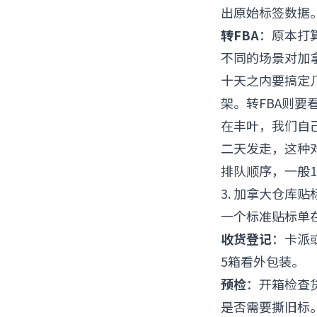
出原始标签数据
转FBA
：原本打算
不同的场景对加
十天之内要搞定
架。转FBA则要
在丰叶，我们自
二天发走，这种
排队顺序，一般1
3. 加拿大仓库
一个标准贴标单
收货登记
：卡派
5箱看外包装。
预检
：开箱检查
是否需要撕旧标