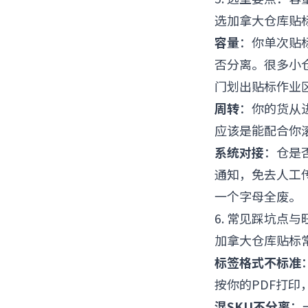
选加拿大仓库贴
容量
：你单次贴
否分离。很多小
门划出贴标作业
周转
：你的货从
应该是能配合你
系统对接
：仓是否
通知，免去人工传
一个字母全废。
6. 常见踩坑点
加拿大仓库贴标
标签格式不标准
按你的PDF打
混SKU不分离
：