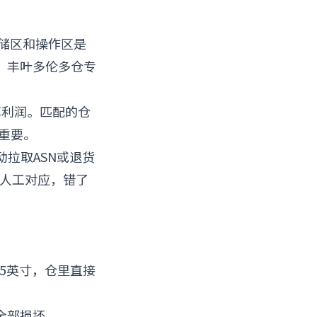
存储区和操作区是
。丰叶多伦多仓专
掉利润。匹配的仓
重要。
？自动拉取ASN或退货
后人工对应，错了
.5英寸，仓里直接
全部损坏。