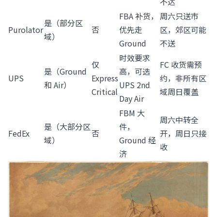
不达
FBA 补货，
周六只送市
是（部分区
Purolator
否
优先走
区，郊区可能
域）
Ground
不送
时效要求
仅
FC 收货需预
是（Ground
高，可选
UPS
Express
约，非所有区
和 Air）
UPS 2nd
Critical
域周日覆盖
Day Air
FBM 大
周六中转全
是（大部分区
件，
FedEx
否
开，周日只接
域）
Ground 经
收
济