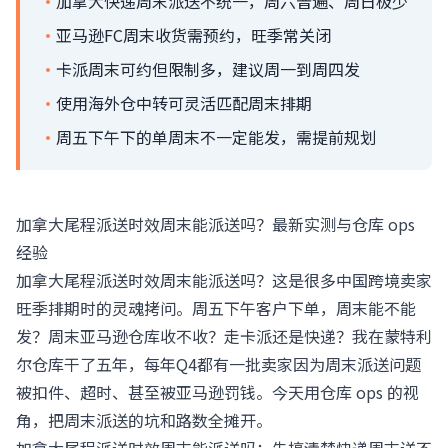
·
加拿大快递周末派送不统一，周六普遍、周日极少
·
亚马逊FC周末收货需预约，旺季常关闭
·
卡派周末可约但限制多，建议周一到周四发
·
使用海外仓中转可灵活匹配周末排期
·
周五下午下的单周末不一定能发，需提前规划
加拿大尾程派送时效周末能派送吗？最新实测与仓库 ops
经验
加拿大尾程派送时效周末能派送吗？这是很多中国跨境卖家
旺季排期时的灵魂拷问。周五下午客户下单，周末能不能
发？周末亚马逊仓库收不收？走卡派还是快递？我在蒙特利
尔仓库干了五年，每年Q4都有一批卖家因为周末派送问题
被扣件、超时、甚至被亚马逊罚钱。今天用仓库 ops 的视
角，把周末派送的坑和路数全摊开。