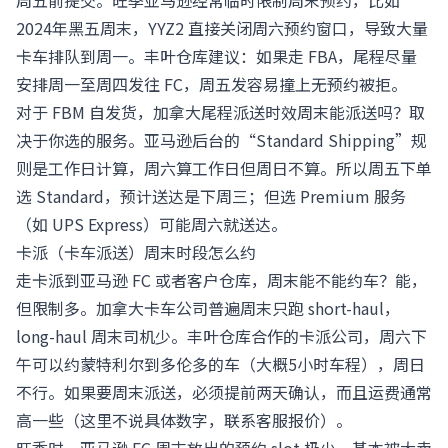
周五前提交。旺季亚马逊经常临时限制周末预约，比如
2024年黑五周末，YYZ2 直接关闭周六预约窗口，导致大量
卡车排队到周一。丰叶仓库建议：如果走 FBA，尾程尽量
安排周一至周四发往 FC，周五发容易撞上无预约被拒。
对于 FBM 自发货，加拿大尾程派送时效周末能派送吗？取
决于你选的服务。亚马逊后台的“Standard Shipping”规
则是工作日计算，周六算工作日但周日不算。所以周五下单
选 Standard，预计送达是下周三；但选 Premium 服务
（如 UPS Express）可能周六就送达。
卡派（卡车派送）周末时段怎么约
走卡派到亚马逊 FC 或者客户仓库，周末能不能约车？能，
但限制多。加拿大卡车公司普遍周末只跑 short-haul，
long-haul 周末司机少。丰叶仓库合作的卡派公司，周六下
午可以约蒙特利尔到多伦多的车（大概5小时车程），周日
不行。如果要周末派送，必须提前两天确认，而且运费通常
高一些（这里不说具体数字，联系客服报价）。