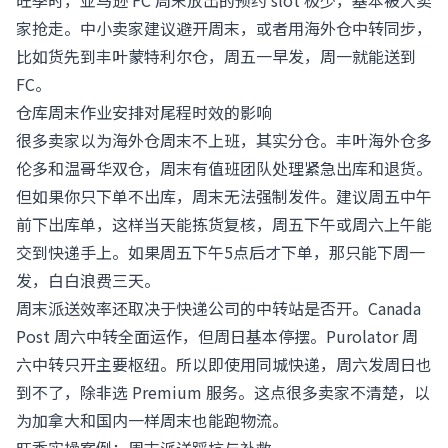
旺季时，亚马逊 FC 周末放出的预约 slot 极少，基本被大卖
家抢走。中小卖家建议避开周末，或者用海外仓中转同步，
比如货先到丰叶蒙特利尔仓，周五一早发，周一就能送到
FC。
仓库周末作业安排对尾程时效的影响
很多卖家以为海外仓周末不上班，其实分仓。丰叶海外仓多
伦多和温哥华双仓，周末有值班团队处理紧急出库和退货。
但如果你只下单不出库，周末无法强制发件。建议周五中午
前下出库单，这样当天能拣货复核，周五下午或周六上午能
交到快递手上。如果周五下午5点后才下单，那只能下周一
发，白白浪费三天。
周末派送效率还取决于快递公司的中转站是否开。Canada
Post 周六中转全面运作，但周日基本停摆。Purolator 周
六中转只开主要枢纽。所以即使用同城快递，周六发周日也
到不了，除非选 Premium 服务。这点很多卖家不清楚，以
为加拿大和国内一样周末也能跑物流。