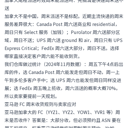
加拿大尾程派送时效周末能派送吗：先搞清楚快递周末送不
送
加拿大不是中国，周末派送不是标配。近期主流快递的周末
服务差异很大：Canada Post 周六送商业和 residential，
周日只有 Select 服务（加钱）；Purolator 周六送部分区
域，周日不送；UPS 周六送 ground 和 air，周日只有 UPS
Express Critical；FedEx 周六送大部分，周日不送。选择
哪家直接决定客户周六能不能收到货。
我们仓库做过统计（2024年11月数据）：周五下午4点后出
库的件，选 Canada Post 周六能发走但周日不动，周一上
午到多伦多客户手中；选 UPS 周六也能发但周日同样没进
展；选 FedEx 周五晚上揽收，周六派送的概率大概70%。
所以卖家要提前一天规划。
亚马逊 FC 周末收货规则与卖家应对
亚马逊加拿大的 FC（YYZ1、YYZ2、YOW1、YVR1 等）周
末是否收件？答案是：大部分收，但必须预约且 ASN 要在