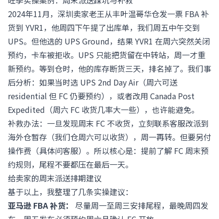
旺季实操案例：周末派送踩坑与补救
2024年11月，深圳卖家老王从丰叶温哥华仓发一票 FBA 补
货到 YVR1，他周四下午提了出库单，我们周五中午交到
UPS。但他选的 UPS Ground，结果 YVR1 在周六突然关闭
预约，卡车被拒收。UPS 只能把货留在中转站，周一才重
新预约。等到仓时，他的库存断货三天，排名掉了。我们事
后分析：如果当时选 UPS 2nd Day Air（周六可送
residential 但 FC 仍要预约），或者改用 Canada Post
Expedited（周六 FC 收货几率大一些），也许能避免。
补救办法：一旦发现周末 FC 不收货，立刻联系客服改派到
海外仓暂存（我们仓周六可以收货），周一再转。但要另付
操作费（具体问客服）。所以核心是：提前了解 FC 周末预
约规则，尾程不要都压在最后一天。
给卖家的周末派送排期建议
基于以上，我整理了几条实操建议：
亚马逊 FBA 补货：
尽量周一至周三安排尾程，最晚周四发