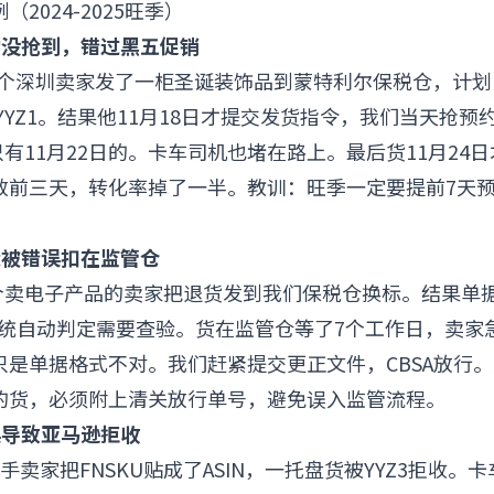
2024-2025旺季）
约没抢到，错过黑五促销
，一个深圳卖家发了一柜圣诞装饰品到蒙特利尔保税仓，计划
到YYZ1。结果他11月18日才提交发货指令，我们当天抢预约
只有11月22日的。卡车司机也堵在路上。最后货11月24日才
效前三天，转化率掉了一半。教训：旺季一定要提前7天
标被错误扣在监管仓
，一个卖电子产品的卖家把退货发到我们保税仓换标。结果单
A系统自动判定需要查验。货在监管仓等了7个工作日，卖家
只是单据格式不对。我们赶紧提交更正文件，CBSA放行
的货，必须附上清关放行单号，避免误入监管流程。
误导致亚马逊拒收
手卖家把FNSKU贴成了ASIN，一托盘货被YYZ3拒收。