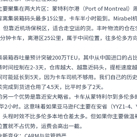
聚集在两大片区：蒙特利尔港（Port of Montreal）周边
离集装箱码头最多15公里，卡车半小时能到。Mirabel
，但靠近机场保税区，适合走空运的货。丰叶物流的仓在St-L
机场20分钟卡车，离港区25公里，属于中间位置，往多伦多方
装箱吞吐量预计突破200万TEU，其中从中国进口的占
时间控制在2-3天，仓库越大、越靠近码头，提柜速度越快
间可能延长到5天，因为卡车司机不够用。我们自己的历史数
完成到货进仓用了4.5天，比平时多了2天。
的另一个优势是靠近安大略省。卡车从蒙特利尔到多伦多的
太华2小时。这意味着如果亚马逊FC主要在安省（YYZ1-4、
，头程时效不比多伦多本地仓差太多。但如果你主要做温
位置就不占优势，运费会高出一截。
新变化：CARM与监管趋严