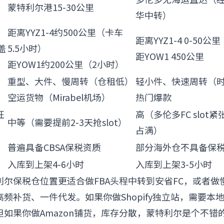
蒙特利尔港15-30公里
华中转）
距离YYZ1-4约500公里（卡车
距离YYZ1-4 0-50公里
盖
5.5小时）
距YOW1 450公里
距YOW1约200公里（2小时）
重型、大件、慢周转（仓租低）
轻小件、快速周转（
空运货物（Mirabel机场）
热门爆款
旺
高（多伦多FC slot
中等（需要提前2-3天抢slot）
占满）
普遍具备CBSA保税资质
部分海外仓不具备保
入库到上架4-6小时
入库到上架3-5小时
利尔保税仓位置更适合做FBA头程中转到安省FC，或者做
频补货、一件代发。如果你做Shopify独立站，需要本
但如果你做Amazon铺货，库存分散，蒙特利尔是个不错