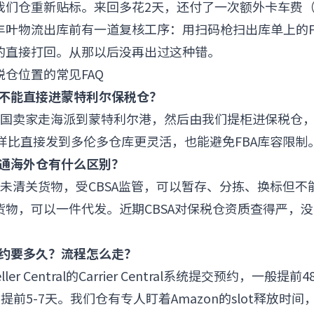
我们仓重新贴标。来回多花2天，还付了一次额外卡车费
丰叶物流出库前有一道复核工序：用扫码枪扫出库单上的F
的直接打回。从那以后没再出过这种错。
仓位置的常见FAQ
能不能直接进蒙特利尔保税仓？
中国卖家走海派到蒙特利尔港，然后由我们提柜进保税仓
C。这样比直接发到多伦多仓库更灵活，也能避免FBA库容限制
普通海外仓有什么区别？
是未清关货物，受CBSA监管，可以暂存、分拣、换标但不
货物，可以一件代发。近期CBSA对保税仓资质查得严，
预约要多久？流程怎么走？
ler Central
的Carrier Central系统提交预约，一般提前
议提前5-7天。我们仓有专人盯着Amazon的slot释放时