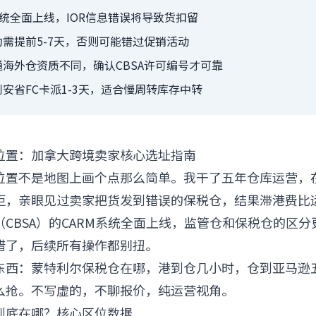
系统全面上线，IOR信息错误将导致货扣留
需提前5-7天，否则可能错过促销活动
海外仓资质不同，确认CBSA许可编号才可靠
安省FC卡派1-3天，适合慢周转库存中转
位置：加拿大跨境卖家核心选址指南
位置不是地图上画个点那么简单。我干了五年仓库运营，
柜，亲眼见过卖家把货发到错误的保税仓，结果滞港费比
CBSA）的CARM系统全面上线，监管仓和保税仓的区
错了，后续所有操作都别扭。
东西：蒙特利尔保税仓在哪，港到仓几小时，仓到亚马逊五
么抢。不写虚的，不聊报价，纯运营视角。
到底在哪？核心区位数据