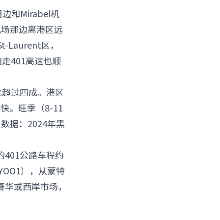
和Mirabel机
机场那边离港区远
aurent区，
向走401高速也顺
比超过四成。港区
。旺季（8-11
据：2024年黑
401公路车程约
YOO1），从蒙特
哥华或西岸市场，