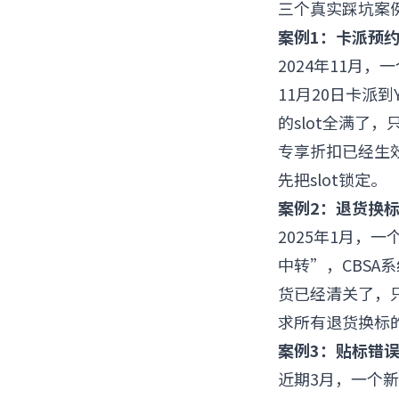
三个真实踩坑案例（
案例1：卡派预
2024年11月
11月20日卡派
的slot全满了，
专享折扣已经生
先把slot锁定。
案例2：退货换
2025年1月
中转”，CBS
货已经清关了，
求所有退货换标
案例3：贴标错
近期3月，一个新