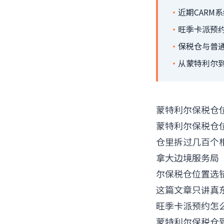
·
近期CARM
·
旺季卡派预约
·
保税仓与普通
·
从蒙特利尔到
蒙特利尔保税仓
蒙特利尔保税仓
仓里拆过几百个
拿大边境服务局（
尔保税仓位置选
这篇文章只讲真
旺季卡派预约怎
蒙特利尔保税仓