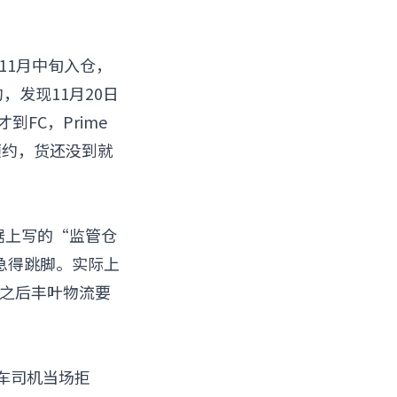
11月中旬入仓，
，发现11月20日
到FC，Prime
预约，货还没到就
据上写的“监管仓
急得跳脚。实际上
。之后丰叶物流要
卡车司机当场拒