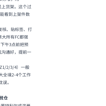
车送上货架。这个过
台能看到上架件数
复核、贴标签、打
拿大所有FC都强
下午3点前把预
机沟通好，提前一
/2/3/4）一般
大全境2-4个工作
没耽误。
税仓
经蒙特利尔或温哥