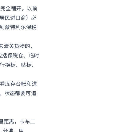
近期已经完全铺开。以前
非居民进口商）必
发到蒙特利尔保税
放未清关货物的，
广，包括保税仓、临时
进行换标、贴标、
要看库存台账和进
、状态都要可追
里距离，卡车二
U分堆，用