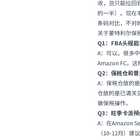
收，货只能拉回
的一半）。现在
条码对比，不对
关于蒙特利尔保税
Q1：FBA头程
A：可以。很多
Amazon F
Q2：保税仓和
A：保税仓放的
仓放的是已清关
做保税操作。
Q3：旺季卡派
A：在
Amazon Sel
（10-12月）建