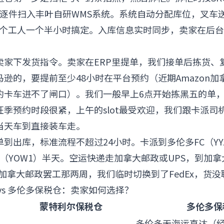
c扫码枪逐件扫入丰叶自研WMS系统。系统自动分配库位，叉
柜两个工人一个半小时搞定。入库信息实时同步，卖家在后
卖家下发货指令。卖家在ERP里提单，我们接单后拣货、
逊的，要提前至少48小时在平台预约（近期Amazon加
约卡车进不了闸口）。我们一般早上6点开始拣黑五的单，
旺季预约时段很紧，上午的slot最受欢迎，我们跟卡派司
当天车到直接装车走。
到出库，标准流程不超过24小时。卡派到多伦多FC（YYZ1
华（YOW1）半天。空运快递走加拿大邮政或UPS，到加拿
2月加拿大邮政罢工那两周，我们临时切换到了FedEx，货
vs 多伦多保税仓：卖家如何选择？
蒙特利尔保税仓
多伦多保
多伦多无海运直达（