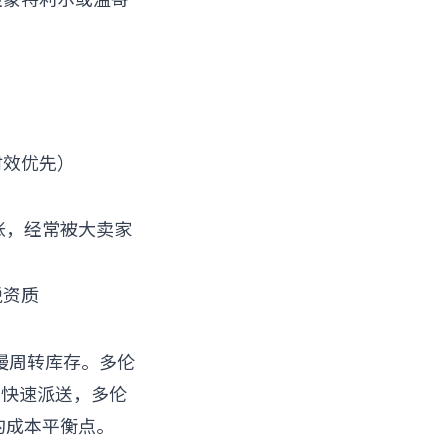
时效优先）
紧张，经常被大卖家
税资质
慢周转库存。多伦
地快速派送，多伦
的成本平衡点。