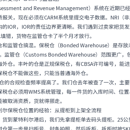
ssessment and Revenue Management）系统在
报关，现在必须在CARM系统里提交电子数据。NRI（
的IOR，IOR的责任边界更清晰。我们遇到过卖家把货
信息填错，货物在监管仓卡了半个月才放行。
和监管仓搞混。保税仓（Bonded Warehouse）是存
。监管仓（Customs Bonded Warehouse）范围更
海外仓。丰叶的仓是正规保税仓，有CBSA许可编号，能
保税仓不能做这些，只能当普通海外仓。
保税仓的合规检查频率提高了。我们仓去年被查了一次，主
保税仓必须用WMS系统管理，每一件货的入库时间、位置
能被取消资质，货就得挪走。
利尔保税仓位置的经验：从提柜到上架全流程
。货到蒙特利尔港后，我们先拿提柜单去码头提柜。25公
进仓第一步是扫柜号、封条拍照，然后拆柜。拆柜时按SK