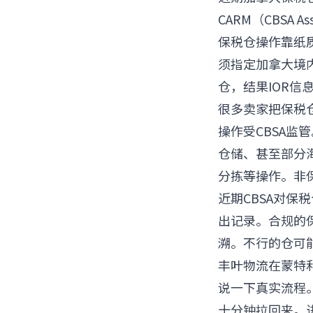
CARM（CBSA A
保税仓操作靠纸质
须指定加拿大境内
仓，结果IOR
很多卖家把保税仓
操作受CBSA监管
仓储、甚至部分
分拣等操作。非
近期CBSA对
出记录。合规的
溯。不行的仓可
丰叶物流在蒙特
说一下真实流程
十分钟拉回来。