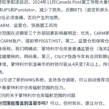
季配送延迟。2024年11月Canada Post罢工导致
UPS和Purolator，减少了损失。近期RTS（退货到
人地址必须准确，否则产生附加费。
：CARM、监管仓、铁路罢工风险
射范围在近期受三个外部因素影响最明显：优先，CARM
册CARM账户，提前预付GST/HST。第二，监管仓和保税
做保税。我们明确说：蒙特利尔仓库是普通监管仓（海关
暂缓缴税的，两码事。第三，CN/CP铁路今年有合同到期
暴增，蒙特利尔到温哥华的时效可能从4天变7天以上。所
销。
Q1引进了新的WMS系统，支持多仓调拨，可以自动推荐
平衡蒙特利尔仓库辐射范围的压力。
家最常问的关于蒙特利尔仓库辐射范围的问题
射范围能覆盖到温哥华吗？
可以，但时效长，建议分仓。