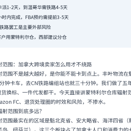
卡派1-2天，到温哥华需铁路4-5天
小时内完成，FBA预约需提前3-5天
和铁路罢工是主要外部风险
客户用蒙特利尔仓，西部建议分仓
射范围：加拿大跨境卖家怎么用才不绕路
射范围不是越大越好，是你能不能卡到点上。丰叶物流在
场二十分钟卡车，去CN铁路编组站也就三十分钟。我们做了
、退货换标、一件代发都干。今天直接讲蒙特利尔仓库辐射
azon FC、退货处理圈的时效和风险，不掺水。
库辐射范围到底多远？
射范围最实在的区域是魁北克省、安大略省、海洋四省（
子岛、纽芬兰）。这三个板块占了加拿大人口和消费力的