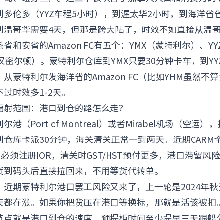
多伦多（YYZ车程5小时），到渥太华2小时，到海洋省
到温哥华需要4天，但那是跨大陆了，时效不如直接从温
和安省的Amazon FC有五个：YMX（蒙特利尔）、YYZ
汉密尔顿）。蒙特利尔仓库到YMX只要30分钟卡车，到YY
从蒙特利尔发海洋省的Amazon FC（比如YHM虽然不
过时效多1-2天。
库辐射范围：港口到仓的路怎么走？
港（Port of Montreal）或者Mirabel机场（空运
到仓库卡派30分钟，海关清关正常一到两天。近期CARM
）必须注册IOR，清关时GST/HST预付更多，港口滞留风
货到码头后直接拉回来，不用等货代转单。
：近期蒙特利尔港口罢工风险又来了，上一轮是2024年
天都在涨。如果你把货压在港口等换标，那就是活该被扣
节点就是港口到仓的速度，预提柜时间至少提早三天跟船