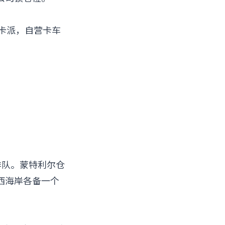
走卡派，自营卡车
排队。蒙特利尔仓
西海岸各备一个