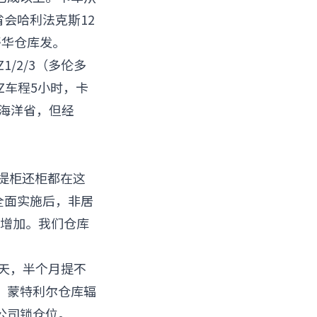
省会哈利法克斯12
哥华仓库发。
1/2/3（多伦多
Z车程5小时，卡
算海洋省，但经
），提柜还柜都在这
全面实施后，非居
险增加。我们仓库
秋天，半个月提不
。蒙特利尔仓库辐
公司锁仓位。