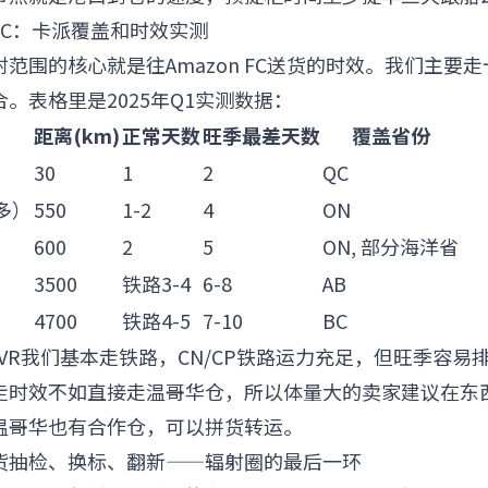
on FC：卡派覆盖和时效实测
范围的核心就是往Amazon FC送货的时效。我们主要
。表格里是2025年Q1实测数据：
距离(km)
正常天数
旺季最差天数
覆盖省份
）
30
1
2
QC
伦多）
550
1-2
4
ON
）
600
2
5
ON, 部分海洋省
）
3500
铁路3-4
6-8
AB
4700
铁路4-5
7-10
BC
YVR我们基本走铁路，CN/CP铁路运力充足，但旺季容易
走时效不如直接走温哥华仓，所以体量大的卖家建议在东
温哥华也有合作仓，可以拼货转运。
退货抽检、换标、翻新——辐射圈的最后一环