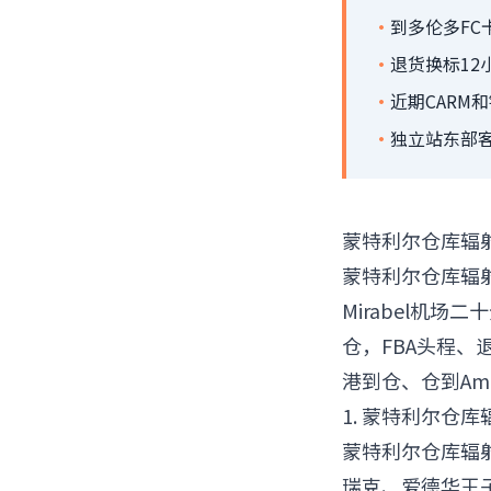
·
到多伦多FC
·
退货换标12
·
近期CARM
·
独立站东部
蒙特利尔仓库辐
蒙特利尔仓库辐
Mirabel机
仓，FBA头程
港到仓、仓到Am
1. 蒙特利尔仓
蒙特利尔仓库辐
瑞克、爱德华王