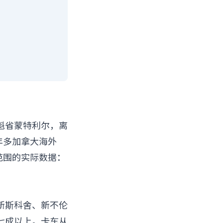
魁省蒙特利尔，离
五年多加拿大海外
范围的实际数据：
新斯科舍、新不伦
七成以上。卡车从