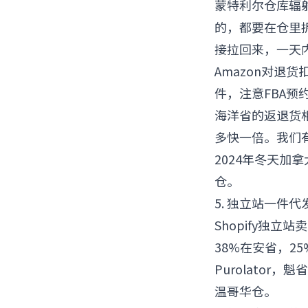
蒙特利尔仓库辐射
的，都要在仓里拆
接拉回来，一天
Amazon对退
件，注意FBA预
海洋省的返退货
多快一倍。我们
2024年冬天
仓。
5. 独立站一件
Shopify独
38%在安省，25
Purolator
温哥华仓。