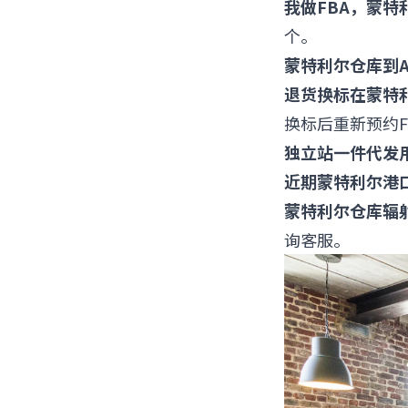
我做FBA，蒙特
个。
蒙特利尔仓库到A
退货换标在蒙特
换标后重新预约F
独立站一件代发
近期蒙特利尔港
蒙特利尔仓库辐
询客服。