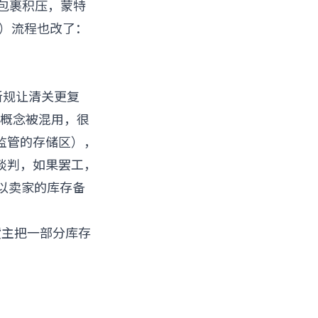
大量包裹积压，蒙特
源头）流程也改了：
新规让清关更复
仓概念被混用，很
监管的存储区），
谈判，如果罢工，
以卖家的库存备
货主把一部分库存