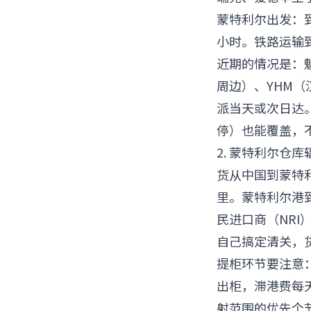
蒙特利尔出发：到
小时。铁路运输
近期的情况是：魁省
周边）、YHM（
派当天或次日达。
停）也能覆盖，不
2. 蒙特利尔仓
货从中国到蒙特利尔
里。蒙特利尔港
民进口商（NRI
自己搞定清关，
提柜环节要注意
出柜，滞港费每
射范围的优先个