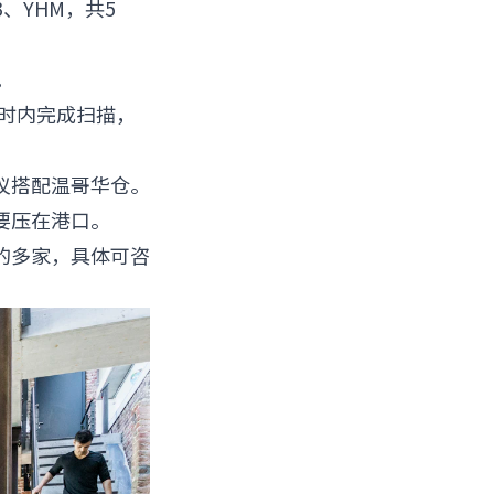
/3、YHM，共5
。
小时内完成扫描，
议搭配温哥华仓。
要压在港口。
的多家，具体可咨