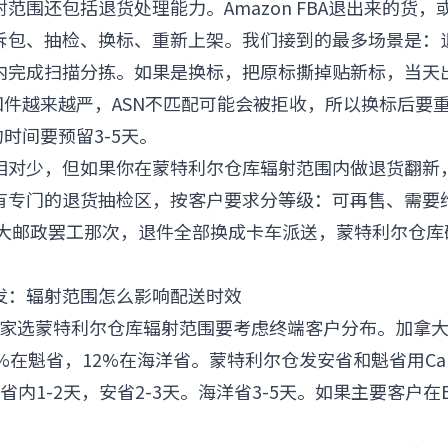
范围还包括退货处理能力。Amazon FBA退出来的货
包、抽检、换标、重新上架。我们接到的最多场景是：退件
内完成扫描分拣。如果是换标，把原标撕掉贴新标，当天
货扣件越来越严，ASN不匹配可能会被拒收，所以换标后要重
约时间要预留3-5天。
相对少，但如果你在蒙特利尔仓库辐射范围内做退货翻新
有专门的退货抽检区，按客户要求分等级：可再售、需要
加拿大邮政罢工那次，退件全部换成卡车派送，蒙特利尔仓
代发：辐射范围怎么影响配送时效
立站卖家选蒙特利尔仓库辐射范围要考虑终端客户分布。加拿
%在魁省，12%在海洋省。蒙特利尔仓发安省和魁省用Canad
，魁省省内1-2天，安省2-3天。海洋省3-5天。如果主要客户在