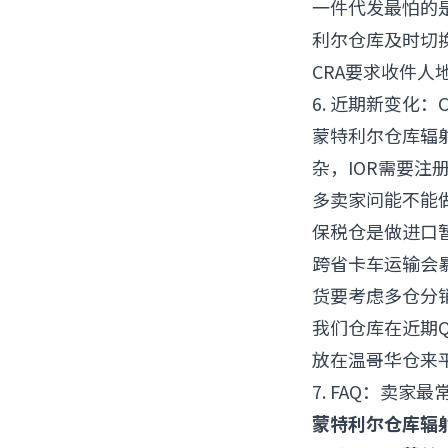
一件代发最怕的是旺
利尔仓库及时切换
CRA要求收件
6. 近期新变化
蒙特利尔仓库辐
杂，IOR需要注
多卖家问能不能
保税仓是做进口
跨省卡车运输会
货要考虑多仓分
我们仓库在近期
放在温哥华仓来
7. FAQ：卖
蒙特利尔仓库辐