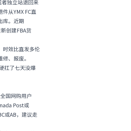
，或者独立站退回来
从YMX FC直
出库。近期
新创建FBA货
，时效比直发多伦
维修、报废。
库硬扛了七天没爆
大全国网购用户
a Post或
BC或AB，建议走