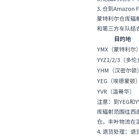
3. 仓到Amaz
蒙特利尔仓库辐射
和第三方车队结合
目的地
YMX（蒙特利尔
YYZ1/2/3（多
YHM（汉密尔顿
YEG（埃德蒙顿
YVR（温哥华）
注意：到YEG和
库辐射范围往西
仓。丰叶物流在
4. 退货处理：